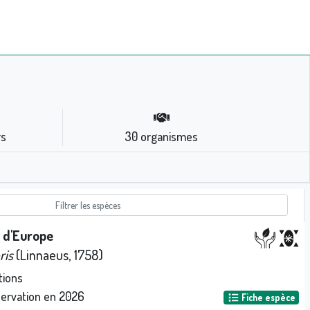
rs
30
organismes
 d'Europe
ris
(Linnaeus, 1758)
tions
servation en
2026
Fiche espèce