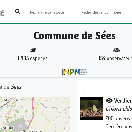
ne
Commune de Sées
1 803
espèces
154
observateu
ne de
Sées
Verdier
Chloris chlo
200
observa
Dernière ob