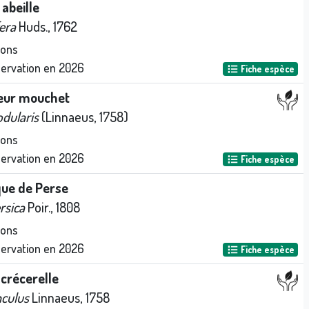
abeille
era
Huds., 1762
ions
servation en
2026
Fiche espèce
eur mouchet
dularis
(Linnaeus, 1758)
ions
servation en
2026
Fiche espèce
que de Perse
rsica
Poir., 1808
ions
servation en
2026
Fiche espèce
crécerelle
nculus
Linnaeus, 1758