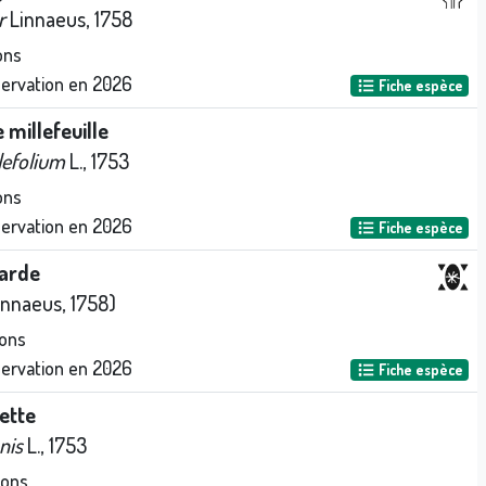
r
Linnaeus, 1758
ons
servation en
2026
Fiche espèce
e millefeuille
lefolium
L., 1753
ons
servation en
2026
Fiche espèce
varde
innaeus, 1758)
ons
servation en
2026
Fiche espèce
ette
nis
L., 1753
ions