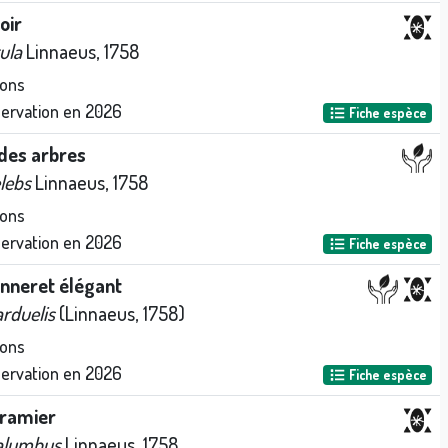
oir
ula
Linnaeus, 1758
ions
servation en
2026
Fiche espèce
des arbres
elebs
Linnaeus, 1758
ions
servation en
2026
Fiche espèce
nneret élégant
arduelis
(Linnaeus, 1758)
ions
servation en
2026
Fiche espèce
 ramier
alumbus
Linnaeus, 1758