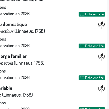
ions
servation en
2026
Fiche espèce
u domestique
esticus
(Linnaeus, 1758)
ions
servation en
2026
Fiche espèce
orge familier
ubecula
(Linnaeus, 1758)
ons
servation en
2026
Fiche espèce
riable
o
(Linnaeus, 1758)
ons