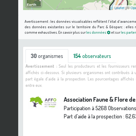
Leaflet
| ©
Ope
Avertissement :
les données visualisables reflètent l'état d'avancem
des données existantes sur le territoire du Parc & Géoparc : elle
comme exhaustives.
En savoir plus sur
les données
et sur
les parte
30
organismes
154
observateurs
Avertissement :
Seul les producteurs et les fournisseurs r
affichés ci-dessous. Si plusieurs organismes ont contribués à
part égale d'aide à la prospection. Les pourcentages affiché
entre eux.
Association Faune & Flore de
Participation à 5268 Observation
Part d'aide à la prospection :
62.6