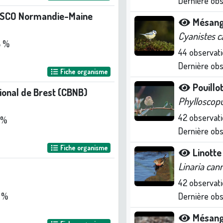
Dernière ob
ESCO Normandie-Maine
Mésang
Cyanistes c
5 %
44
observati
Dernière ob
Fiche organisme
Pouillo
ional de Brest (CBNB)
Phylloscopu
42
observati
 %
Dernière ob
Fiche organisme
Linott
Linaria can
42
observati
 %
Dernière ob
Mésang