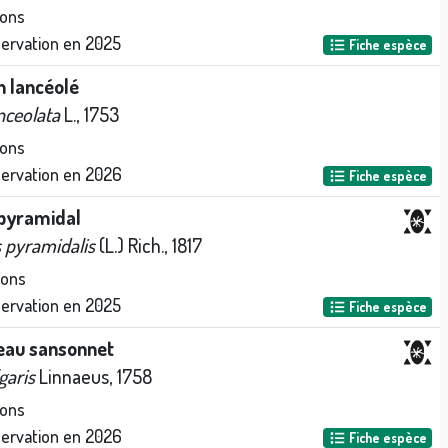
ions
servation en
2025
Fiche espèce
n lancéolé
nceolata
L., 1753
ions
servation en
2026
Fiche espèce
 pyramidal
 pyramidalis
(L.) Rich., 1817
ions
servation en
2025
Fiche espèce
eau sansonnet
garis
Linnaeus, 1758
ions
servation en
2026
Fiche espèce