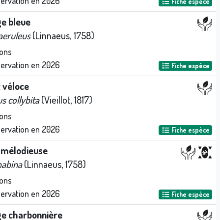
servation en
2026
Fiche espèce
e bleue
aeruleus
(Linnaeus, 1758)
ons
servation en
2026
Fiche espèce
t véloce
s collybita
(Vieillot, 1817)
ons
servation en
2026
Fiche espèce
e mélodieuse
nabina
(Linnaeus, 1758)
ons
servation en
2026
Fiche espèce
e charbonnière