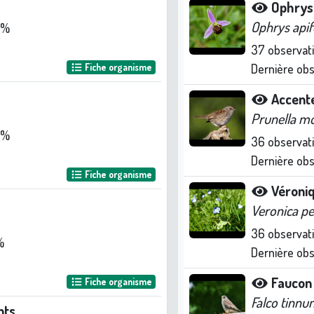
Ophrys 
Ophrys apif
 %
37
observat
Fiche organisme
Dernière ob
Accent
Prunella mo
 %
36
observat
Dernière ob
Fiche organisme
Véroni
Veronica pe
36
observat
%
Dernière ob
Faucon 
Fiche organisme
Falco tinnu
nts