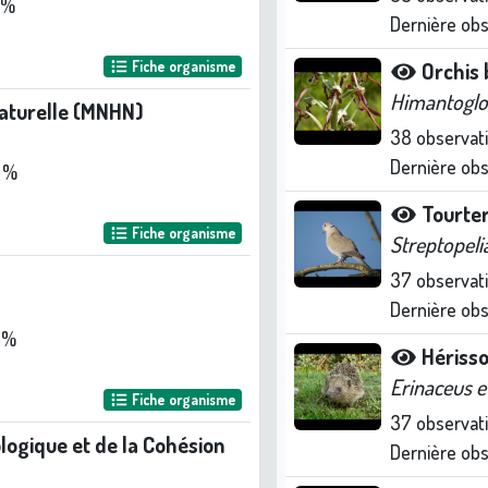
 %
Dernière ob
Fiche organisme
Orchis
Himantoglo
naturelle (MNHN)
38
observat
Dernière ob
 %
Tourter
Fiche organisme
Streptopeli
37
observat
Dernière ob
 %
Hériss
Erinaceus 
Fiche organisme
37
observat
ologique et de la Cohésion
Dernière ob