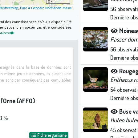
2 km
nStreetMap
,
Parc & Géoparc Normandie-maine
56
observat
Dernière ob
ent des connaissances et/ou la disponibilité
s ne peuvent en aucun cas être considérées
Moinea
naires
Passer dom
56
observat
Dernière ob
enseignés dans la base de données sont
Rougeg
 un même jeu de données, ils auront une
Erithacus r
s ne sont par conséquent pas cumulables
54
observati
Dernière ob
 l'Orne (AFFO)
s
Buse va
3 %
Buteo bute
45
observati
Fiche organisme