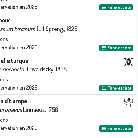
servation en
2025
Fiche espèce
 bouc
ssum hircinum
(L.) Spreng., 1826
ions
servation en
2026
Fiche espèce
elle turque
a decaocto
(Frivaldszky, 1838)
ions
servation en
2026
Fiche espèce
on d'Europe
europaeus
Linnaeus, 1758
ions
servation en
2026
Fiche espèce