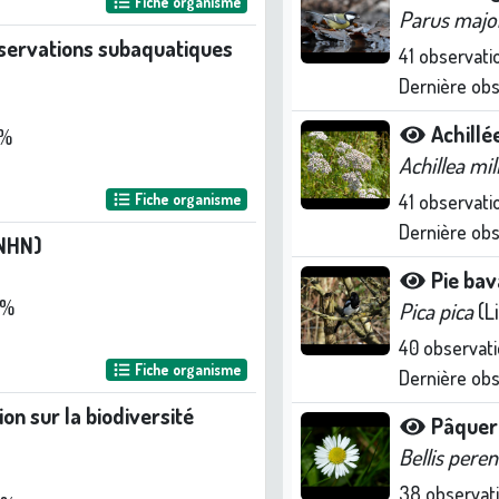
Fiche organisme
Parus majo
bservations subaquatiques
41
observati
Dernière ob
Achillé
 %
Achillea mil
Fiche organisme
41
observati
Dernière ob
NHN)
Pie ba
 %
Pica pica
(L
40
observati
Fiche organisme
Dernière ob
n sur la biodiversité
Pâquer
Bellis peren
38
observat