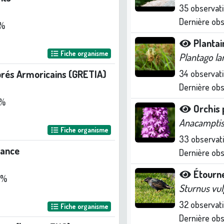
35
observat
Dernière ob
 %
Plantai
Fiche organisme
Plantago la
brés Armoricains (GRETIA)
34
observat
Dernière ob
 %
Orchis
Anacamptis
Fiche organisme
33
observat
rance
Dernière ob
Étourn
 %
Sturnus vul
32
observat
Fiche organisme
Dernière ob