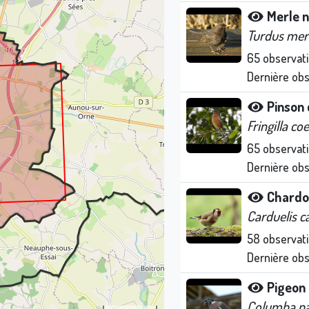
Merle n
Turdus mer
65
observat
Dernière ob
Pinson 
Fringilla co
65
observat
Dernière ob
Chardo
Carduelis c
58
observat
Dernière ob
Pigeon
Columba p