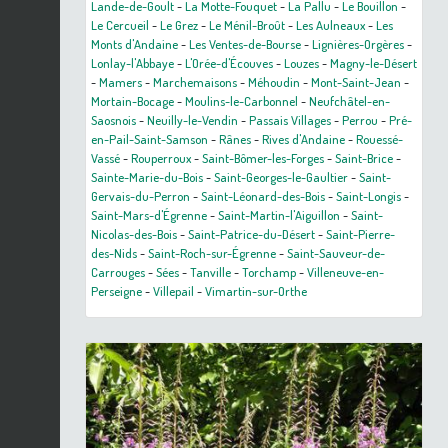
Lande-de-Goult
-
La Motte-Fouquet
-
La Pallu
-
Le Bouillon
-
Le Cercueil
-
Le Grez
-
Le Ménil-Broût
-
Les Aulneaux
-
Les
Monts d'Andaine
-
Les Ventes-de-Bourse
-
Lignières-Orgères
-
Lonlay-l'Abbaye
-
L'Orée-d'Écouves
-
Louzes
-
Magny-le-Désert
-
Mamers
-
Marchemaisons
-
Méhoudin
-
Mont-Saint-Jean
-
Mortain-Bocage
-
Moulins-le-Carbonnel
-
Neufchâtel-en-
Saosnois
-
Neuilly-le-Vendin
-
Passais Villages
-
Perrou
-
Pré-
en-Pail-Saint-Samson
-
Rânes
-
Rives d'Andaine
-
Rouessé-
Vassé
-
Rouperroux
-
Saint-Bômer-les-Forges
-
Saint-Brice
-
Sainte-Marie-du-Bois
-
Saint-Georges-le-Gaultier
-
Saint-
Gervais-du-Perron
-
Saint-Léonard-des-Bois
-
Saint-Longis
-
Saint-Mars-d'Égrenne
-
Saint-Martin-l'Aiguillon
-
Saint-
Nicolas-des-Bois
-
Saint-Patrice-du-Désert
-
Saint-Pierre-
des-Nids
-
Saint-Roch-sur-Égrenne
-
Saint-Sauveur-de-
Carrouges
-
Sées
-
Tanville
-
Torchamp
-
Villeneuve-en-
Perseigne
-
Villepail
-
Vimartin-sur-Orthe