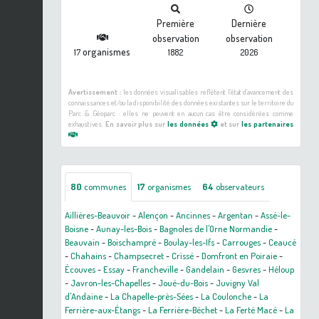
Première
Dernière
observation
observation
organismes
17
1882
2026
Avertissement :
les données visualisables reflètent l'état d'avancement des
connaissances et/ou la disponibilité des données existantes sur le territoire du
Parc & Géoparc : elles ne peuvent en aucun cas être considérées comme
exhaustives.
En savoir plus sur
les données
et sur
les partenaires
80
communes
17
organismes
64
observateurs
Aillières-Beauvoir
-
Alençon
-
Ancinnes
-
Argentan
-
Assé-le-
Boisne
-
Aunay-les-Bois
-
Bagnoles de l'Orne Normandie
-
Beauvain
-
Boischampré
-
Boulay-les-Ifs
-
Carrouges
-
Ceaucé
-
Chahains
-
Champsecret
-
Crissé
-
Domfront en Poiraie
-
Écouves
-
Essay
-
Francheville
-
Gandelain
-
Gesvres
-
Héloup
-
Javron-les-Chapelles
-
Joué-du-Bois
-
Juvigny Val
d'Andaine
-
La Chapelle-près-Sées
-
La Coulonche
-
La
Ferrière-aux-Étangs
-
La Ferrière-Béchet
-
La Ferté Macé
-
La