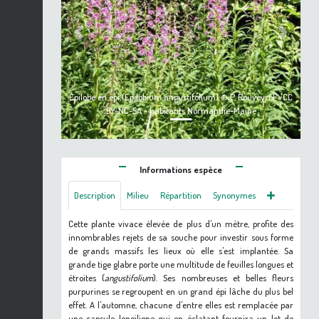
Previous
Next
Épilobe en épi (Epilobium angustifolium) © P. Rouveyrol - CC
BY-NC-SA - habitants Normandie-Maine
Informations espèce
Description
Milieu
Répartition
Synonymes
Cette plante vivace élevée de plus d'un mètre, profite des
innombrables rejets de sa souche pour investir sous forme
de grands massifs les lieux où elle s'est implantée. Sa
grande tige glabre porte une multitude de feuilles longues et
étroites (
angustifolium
). Ses nombreuses et belles fleurs
purpurines se regroupent en un grand épi lâche du plus bel
effet. A l'automne, chacune d'entre elles est remplacée par
une capsule longiligne qui en éclatant fournira un lot de