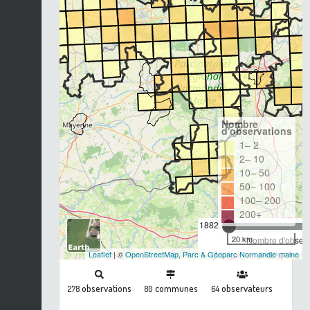
Nombre
d'observations
1– 2
2– 10
10– 50
50– 100
100– 200
200+
1882
20 km
Nombre d'observa
Leaflet
| ©
OpenStreetMap
,
Parc & Géoparc Normandie-maine
observations
communes
observateurs
278
80
64