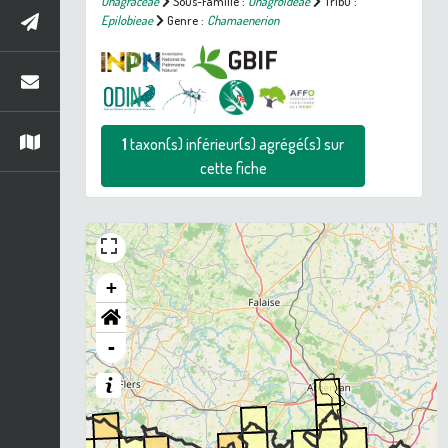
Onagraceae
Sous-Famille :
Onagroideae
Tribu :
Epilobieae
Genre :
Chamaenerion
1
taxon(s) inférieur(s) agrégé(s) sur
cette fiche
+
-