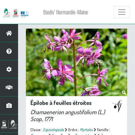
Biodiv' Normandie-Maine
Épilobe à feuilles étroites
Chamaenerion angustifolium
(L.)
Scop., 1771
Classe :
Equisetopsida
Ordre :
Myrtales
Famille :