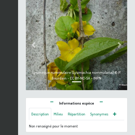
Previous
Next
Lysimaque nummulaire (Lysimachia nummularia) © P.
Gourdain - CC BY-NC-SA - INPN
Informations espèce
Description
Milieu
Répartition
Synonymes
Non renseigné pour le moment