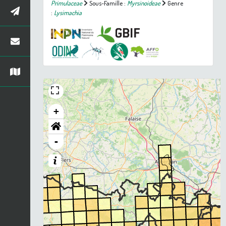
Primulaceae
Sous-Famille :
Myrsinoideae
Genre
:
Lysimachia
+
-