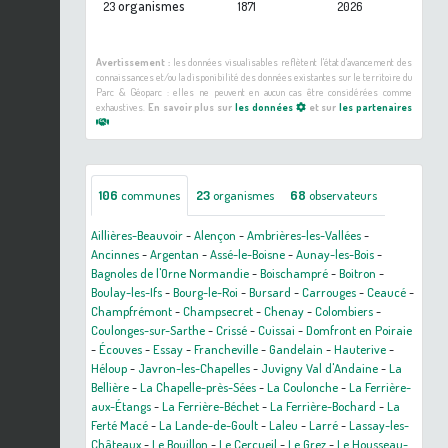
organismes
23
1871
2026
Avertissement :
les données visualisables reflètent l'état d'avancement des
connaissances et/ou la disponibilité des données existantes sur le territoire du
Parc & Géoparc : elles ne peuvent en aucun cas être considérées comme
exhaustives.
En savoir plus sur
les données
et sur
les partenaires
106
communes
23
organismes
68
observateurs
Aillières-Beauvoir
-
Alençon
-
Ambrières-les-Vallées
-
Ancinnes
-
Argentan
-
Assé-le-Boisne
-
Aunay-les-Bois
-
Bagnoles de l'Orne Normandie
-
Boischampré
-
Boitron
-
Boulay-les-Ifs
-
Bourg-le-Roi
-
Bursard
-
Carrouges
-
Ceaucé
-
Champfrémont
-
Champsecret
-
Chenay
-
Colombiers
-
Coulonges-sur-Sarthe
-
Crissé
-
Cuissai
-
Domfront en Poiraie
-
Écouves
-
Essay
-
Francheville
-
Gandelain
-
Hauterive
-
Héloup
-
Javron-les-Chapelles
-
Juvigny Val d'Andaine
-
La
Bellière
-
La Chapelle-près-Sées
-
La Coulonche
-
La Ferrière-
aux-Étangs
-
La Ferrière-Béchet
-
La Ferrière-Bochard
-
La
Ferté Macé
-
La Lande-de-Goult
-
Laleu
-
Larré
-
Lassay-les-
Châteaux
-
Le Bouillon
-
Le Cercueil
-
Le Grez
-
Le Housseau-