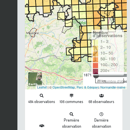
Nombre
d'observations
1– 2
2– 10
10– 50
50– 100
100– 200
200+
1871
20 km
Nombre d'observa
Leaflet
| ©
OpenStreetMap
,
Parc & Géoparc Normandie-maine
observations
communes
observateurs
484
106
68
Première
Dernière
observation
observation