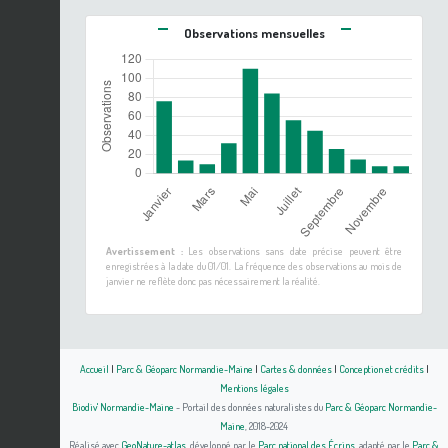
Observations mensuelles
Avertissement :
Les observations sans date précise peuvent être
enregistrées à la date du 01/01. La fréquence des observations au mois de
janvier ne reflète donc pas nécessairement la réalité.
Accueil
|
Parc & Géoparc Normandie-Maine
|
Cartes & données
|
Conception et crédits
|
Mentions légales
Biodiv' Normandie-Maine
- Portail des données naturalistes du
Parc & Géoparc Normandie-
Maine
, 2018-2024
Réalisé avec
GeoNature-atlas
, développé par le
Parc national des Écrins
, adapté par le
Parc &