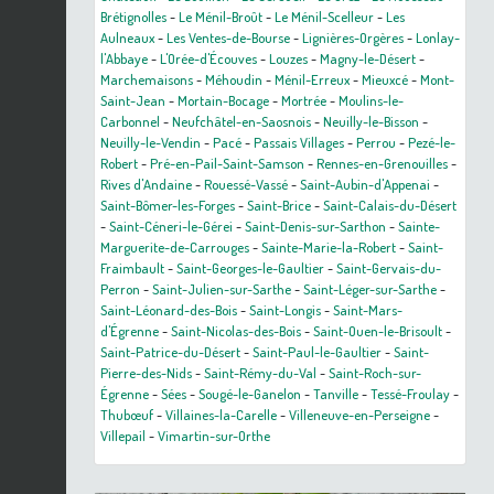
Brétignolles
-
Le Ménil-Broût
-
Le Ménil-Scelleur
-
Les
Aulneaux
-
Les Ventes-de-Bourse
-
Lignières-Orgères
-
Lonlay-
l'Abbaye
-
L'Orée-d'Écouves
-
Louzes
-
Magny-le-Désert
-
Marchemaisons
-
Méhoudin
-
Ménil-Erreux
-
Mieuxcé
-
Mont-
Saint-Jean
-
Mortain-Bocage
-
Mortrée
-
Moulins-le-
Carbonnel
-
Neufchâtel-en-Saosnois
-
Neuilly-le-Bisson
-
Neuilly-le-Vendin
-
Pacé
-
Passais Villages
-
Perrou
-
Pezé-le-
Robert
-
Pré-en-Pail-Saint-Samson
-
Rennes-en-Grenouilles
-
Rives d'Andaine
-
Rouessé-Vassé
-
Saint-Aubin-d'Appenai
-
Saint-Bômer-les-Forges
-
Saint-Brice
-
Saint-Calais-du-Désert
-
Saint-Céneri-le-Gérei
-
Saint-Denis-sur-Sarthon
-
Sainte-
Marguerite-de-Carrouges
-
Sainte-Marie-la-Robert
-
Saint-
Fraimbault
-
Saint-Georges-le-Gaultier
-
Saint-Gervais-du-
Perron
-
Saint-Julien-sur-Sarthe
-
Saint-Léger-sur-Sarthe
-
Saint-Léonard-des-Bois
-
Saint-Longis
-
Saint-Mars-
d'Égrenne
-
Saint-Nicolas-des-Bois
-
Saint-Ouen-le-Brisoult
-
Saint-Patrice-du-Désert
-
Saint-Paul-le-Gaultier
-
Saint-
Pierre-des-Nids
-
Saint-Rémy-du-Val
-
Saint-Roch-sur-
Égrenne
-
Sées
-
Sougé-le-Ganelon
-
Tanville
-
Tessé-Froulay
-
Thubœuf
-
Villaines-la-Carelle
-
Villeneuve-en-Perseigne
-
Villepail
-
Vimartin-sur-Orthe