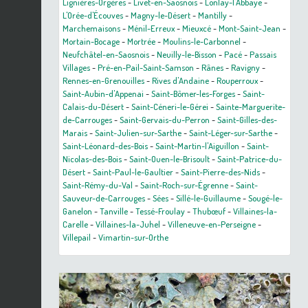
Lignières-Orgères
-
Livet-en-Saosnois
-
Lonlay-l'Abbaye
-
L'Orée-d'Écouves
-
Magny-le-Désert
-
Mantilly
-
Marchemaisons
-
Ménil-Erreux
-
Mieuxcé
-
Mont-Saint-Jean
-
Mortain-Bocage
-
Mortrée
-
Moulins-le-Carbonnel
-
Neufchâtel-en-Saosnois
-
Neuilly-le-Bisson
-
Pacé
-
Passais
Villages
-
Pré-en-Pail-Saint-Samson
-
Rânes
-
Ravigny
-
Rennes-en-Grenouilles
-
Rives d'Andaine
-
Rouperroux
-
Saint-Aubin-d'Appenai
-
Saint-Bômer-les-Forges
-
Saint-
Calais-du-Désert
-
Saint-Céneri-le-Gérei
-
Sainte-Marguerite-
de-Carrouges
-
Saint-Gervais-du-Perron
-
Saint-Gilles-des-
Marais
-
Saint-Julien-sur-Sarthe
-
Saint-Léger-sur-Sarthe
-
Saint-Léonard-des-Bois
-
Saint-Martin-l'Aiguillon
-
Saint-
Nicolas-des-Bois
-
Saint-Ouen-le-Brisoult
-
Saint-Patrice-du-
Désert
-
Saint-Paul-le-Gaultier
-
Saint-Pierre-des-Nids
-
Saint-Rémy-du-Val
-
Saint-Roch-sur-Égrenne
-
Saint-
Sauveur-de-Carrouges
-
Sées
-
Sillé-le-Guillaume
-
Sougé-le-
Ganelon
-
Tanville
-
Tessé-Froulay
-
Thubœuf
-
Villaines-la-
Carelle
-
Villaines-la-Juhel
-
Villeneuve-en-Perseigne
-
Villepail
-
Vimartin-sur-Orthe