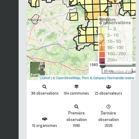
Nombre
d'observations
1– 2
2– 10
10– 50
50– 100
100– 200
200+
1980
20 km
Nombre d'observa
Leaflet
| ©
OpenStreetMap
,
Parc & Géoparc Normandie-maine
observations
communes
observateurs
316
104
25
Première
Dernière
observation
observation
organismes
10
1980
2026