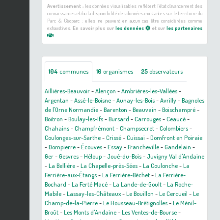
Avertissement :
les données visualisables reflètent l'état d'avancement des
connaissances et/ou la disponibilité des données existantes sur le territoire du
Parc & Géoparc : elles ne peuvent en aucun cas être considérées comme
exhaustives.
En savoir plus sur
les données
et sur
les partenaires
104
communes
10
organismes
25
observateurs
Aillières-Beauvoir
-
Alençon
-
Ambrières-les-Vallées
-
Argentan
-
Assé-le-Boisne
-
Aunay-les-Bois
-
Avrilly
-
Bagnoles
de l'Orne Normandie
-
Barenton
-
Beauvain
-
Boischampré
-
Boitron
-
Boulay-les-Ifs
-
Bursard
-
Carrouges
-
Ceaucé
-
Chahains
-
Champfrémont
-
Champsecret
-
Colombiers
-
Coulonges-sur-Sarthe
-
Crissé
-
Cuissai
-
Domfront en Poiraie
-
Dompierre
-
Écouves
-
Essay
-
Francheville
-
Gandelain
-
Ger
-
Gesvres
-
Héloup
-
Joué-du-Bois
-
Juvigny Val d'Andaine
-
La Bellière
-
La Chapelle-près-Sées
-
La Coulonche
-
La
Ferrière-aux-Étangs
-
La Ferrière-Béchet
-
La Ferrière-
Bochard
-
La Ferté Macé
-
La Lande-de-Goult
-
La Roche-
Mabile
-
Lassay-les-Châteaux
-
Le Bouillon
-
Le Cercueil
-
Le
Champ-de-la-Pierre
-
Le Housseau-Brétignolles
-
Le Ménil-
Broût
-
Les Monts d'Andaine
-
Les Ventes-de-Bourse
-