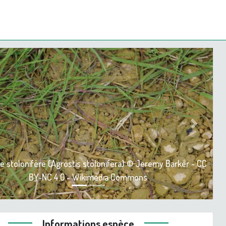
ious
Next
e stolonifère (Agrostis stolonifera) © Jeremy Barker - CC
BY-NC 4.0 - Wikimedia Commons
Informations espèce