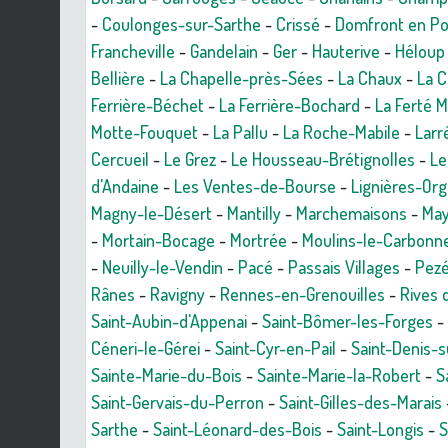
-
Coulonges-sur-Sarthe
-
Crissé
-
Domfront en Poi
Francheville
-
Gandelain
-
Ger
-
Hauterive
-
Héloup
Bellière
-
La Chapelle-près-Sées
-
La Chaux
-
La 
Ferrière-Béchet
-
La Ferrière-Bochard
-
La Ferté 
Motte-Fouquet
-
La Pallu
-
La Roche-Mabile
-
Larr
Cercueil
-
Le Grez
-
Le Housseau-Brétignolles
-
Le
d'Andaine
-
Les Ventes-de-Bourse
-
Lignières-Or
Magny-le-Désert
-
Mantilly
-
Marchemaisons
-
Ma
-
Mortain-Bocage
-
Mortrée
-
Moulins-le-Carbonn
-
Neuilly-le-Vendin
-
Pacé
-
Passais Villages
-
Pezé
Rânes
-
Ravigny
-
Rennes-en-Grenouilles
-
Rives 
Saint-Aubin-d'Appenai
-
Saint-Bômer-les-Forges
-
Céneri-le-Gérei
-
Saint-Cyr-en-Pail
-
Saint-Denis-
Sainte-Marie-du-Bois
-
Sainte-Marie-la-Robert
-
S
Saint-Gervais-du-Perron
-
Saint-Gilles-des-Marais
Sarthe
-
Saint-Léonard-des-Bois
-
Saint-Longis
-
S