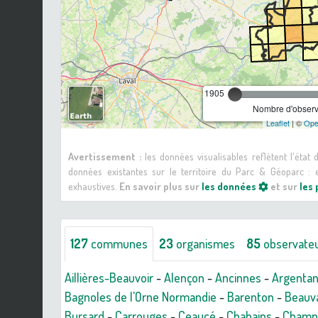
1905
Nombre d'observa
Leaflet
| ©
Ope
Avertissement :
les données visualisables reflètent l'état
données existantes sur le territoire du Parc & Géoparc 
exhaustives.
En savoir plus sur
les données
et sur
les
127
communes
23
organismes
85
observate
Aillières-Beauvoir
-
Alençon
-
Ancinnes
-
Argenta
Bagnoles de l'Orne Normandie
-
Barenton
-
Beauv
Bursard
-
Carrouges
-
Ceaucé
-
Chahains
-
Champ