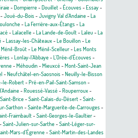
raie
-
Dompierre
-
Douillet
-
Écouves
-
Essay
-
-
Joué-du-Bois
-
Juvigny Val d'Andaine
-
La
Coulonche
-
La Ferrière-aux-Étangs
-
La
Macé
-
Lalacelle
-
La Lande-de-Goult
-
Laleu
-
La
é
-
Lassay-les-Châteaux
-
Le Bouillon
-
Le
 Ménil-Broût
-
Le Ménil-Scelleur
-
Les Monts
gères
-
Lonlay-l'Abbaye
-
L'Orée-d'Écouves
-
yenne
-
Méhoudin
-
Mieuxcé
-
Mont-Saint-Jean
el
-
Neufchâtel-en-Saosnois
-
Neuilly-le-Bisson
-le-Robert
-
Pré-en-Pail-Saint-Samson
-
d'Andaine
-
Rouessé-Vassé
-
Rouperroux
-
Saint-Brice
-
Saint-Calais-du-Désert
-
Saint-
sur-Sarthon
-
Sainte-Marguerite-de-Carrouges
-
aint-Fraimbault
-
Saint-Georges-le-Gaultier
-
-
Saint-Julien-sur-Sarthe
-
Saint-Léger-sur-
aint-Mars-d'Égrenne
-
Saint-Martin-des-Landes