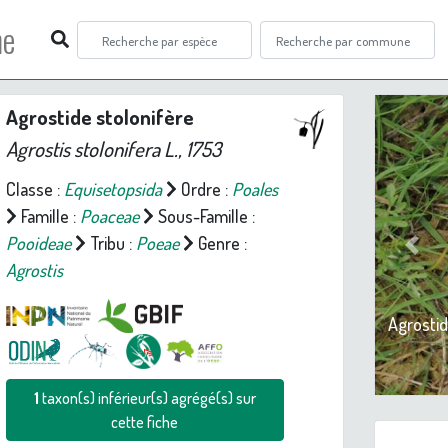
ne
Agrostide stolonifère
Agrostis stolonifera
L., 1753
Classe :
Equisetopsida
Ordre :
Poales
Famille :
Poaceae
Sous-Famille :
Pooideae
Tribu :
Poeae
Genre :
Prev
Agrostis
Agrostid
1
taxon(s) inférieur(s) agrégé(s) sur
cette fiche