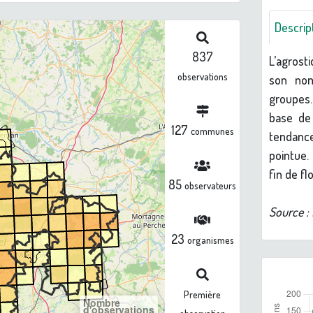
Descrip
837
L’agrost
observations
son nom
groupes.
base de
127
communes
tendance
pointue.
fin de fl
85
observateurs
Source :
23
organismes
Première
Nombre
d'observations