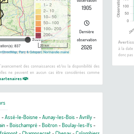
observation
1– 2
1905
2– 10
10– 50
50– 100
100– 200
Dernière
200+
2026
observation
Avertis
20 km
tion(s): 837
2026
à la date
nStreetMap
,
Parc & Géoparc Normandie-maine
donc pas 
 d'avancement des connaissances et/ou la disponibilité des
: elles ne peuvent en aucun cas être considérées comme
 partenaires
urs
n
-
Assé-le-Boisne
-
Aunay-les-Bois
-
Avrilly
-
ain
-
Boischampré
-
Boitron
-
Boulay-les-Ifs
-
frémont
-
Champsecret
-
Chenay
-
Colombiers