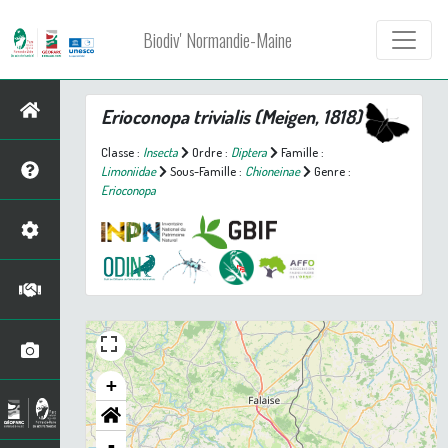
Biodiv' Normandie-Maine
Erioconopa trivialis
(Meigen, 1818)
Classe :
Insecta
Ordre :
Diptera
Famille :
Limoniidae
Sous-Famille :
Chioneinae
Genre :
Erioconopa
+
-