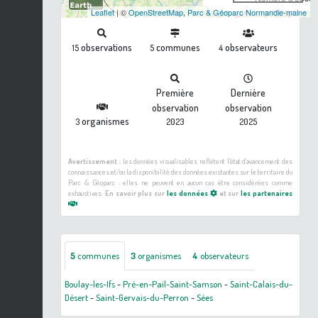
Leaflet
| ©
OpenStreetMap
,
Parc & Géoparc Normandie-maine
observations
communes
observateurs
15
5
4
Première
Dernière
observation
observation
organismes
3
2023
2025
Avertissement :
les données visualisables reflètent l'état d'avancement des
connaissances et/ou la disponibilité des données existantes sur le territoire du
Parc & Géoparc : elles ne peuvent en aucun cas être considérées comme
exhaustives.
En savoir plus sur
les données
et sur
les partenaires
5
communes
3
organismes
4
observateurs
Boulay-les-Ifs
-
Pré-en-Pail-Saint-Samson
-
Saint-Calais-du-
Désert
-
Saint-Gervais-du-Perron
-
Sées