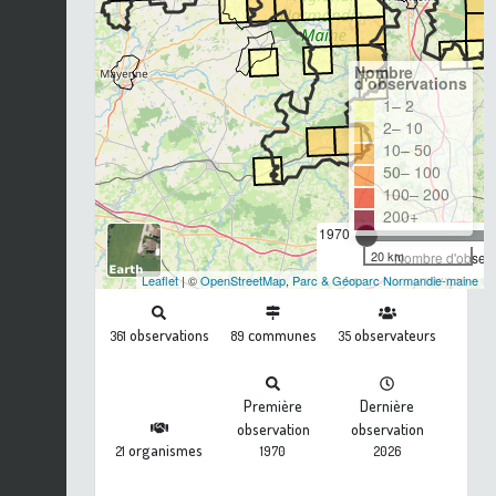
Nombre
d'observations
1– 2
2– 10
10– 50
50– 100
100– 200
200+
1970
20 km
Nombre d'observa
Leaflet
| ©
OpenStreetMap
,
Parc & Géoparc Normandie-maine
observations
communes
observateurs
361
89
35
Première
Dernière
observation
observation
organismes
21
1970
2026