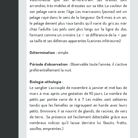
arrondies, très mobiles et dressées sur sa tête. La couleur de
son pelage varie avec l'âge. Les marcassins (jeunes) ont un
pelage rayé dans le sens de la longueur. De 6 mois à un an,
le pelage devient plus roux tandis qu'il varie du gris au noir
chez l'adulte. Les poils sont plus longs sur la ligne du dos,
formant comme un crinière. Le ♂ se différencie de la ♀ par
sa taille et ses défenses apparentes (canines inférieures).
Détermination :
simple.
Période d’observation :
Observable toute l'année, il s'active
préférentiellement la nuit.
Biologie-ethologie :
Le sanglier s'accouple de novembre à janvier et met bas de
mars à mai après une gestation de 115 jours. Le nombre de
petits par portée varie de 4 à 7. Les mâles sont solitaires
tandis que les femelles se regroupent en harde avec leurs
petits. Omnivore, il se nourrit de glands, de racines, de vers
de terre... Sa présence est facilement détectable grâce aux
nombreux indices qu'il laisse derrière lui (boutis, frottis,
souilles, empreintes..)