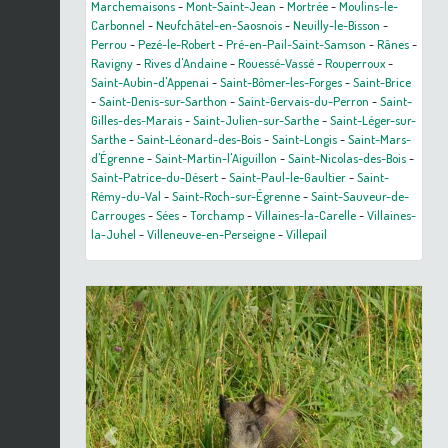
Marchemaisons
-
Mont-Saint-Jean
-
Mortrée
-
Moulins-le-
Carbonnel
-
Neufchâtel-en-Saosnois
-
Neuilly-le-Bisson
-
Perrou
-
Pezé-le-Robert
-
Pré-en-Pail-Saint-Samson
-
Rânes
-
Ravigny
-
Rives d'Andaine
-
Rouessé-Vassé
-
Rouperroux
-
Saint-Aubin-d'Appenai
-
Saint-Bômer-les-Forges
-
Saint-Brice
-
Saint-Denis-sur-Sarthon
-
Saint-Gervais-du-Perron
-
Saint-
Gilles-des-Marais
-
Saint-Julien-sur-Sarthe
-
Saint-Léger-sur-
Sarthe
-
Saint-Léonard-des-Bois
-
Saint-Longis
-
Saint-Mars-
d'Égrenne
-
Saint-Martin-l'Aiguillon
-
Saint-Nicolas-des-Bois
-
Saint-Patrice-du-Désert
-
Saint-Paul-le-Gaultier
-
Saint-
Rémy-du-Val
-
Saint-Roch-sur-Égrenne
-
Saint-Sauveur-de-
Carrouges
-
Sées
-
Torchamp
-
Villaines-la-Carelle
-
Villaines-
la-Juhel
-
Villeneuve-en-Perseigne
-
Villepail
Previous
Next