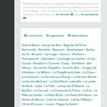
Avertissement :
les données visualisables reflètent l'état d'avancement des
connaissances et/ou la disponibilité des données existantes sur le territoire du
Parc & Géoparc : elles ne peuvent en aucun cas être considérées comme
exhaustives.
En savoir plus sur
les données
et sur
les partenaires
89
communes
21
organismes
35
observateurs
Assé-le-Boisne
-
Aunay-les-Bois
-
Bagnoles de l'Orne
Normandie
-
Barenton
-
Beauvain
-
Boischampré
-
Boulay-
les-Ifs
-
Bursard
-
Carrouges
-
Ceaucé
-
Chahains
-
Champsecret
-
Colombiers
-
Coulonges-sur-Sarthe
-
Crissé
-
Cuissai
-
Dompierre
-
Écouves
-
Essay
-
Gandelain
-
Ger
-
Héloup
-
Javron-les-Chapelles
-
Joué-du-Bois
-
Juvigny Val
d'Andaine
-
La Bellière
-
La Chapelle-près-Sées
-
La Chaux
-
La Coulonche
-
La Ferrière-aux-Étangs
-
La Ferrière-Béchet
-
La Ferrière-Bochard
-
La Ferté Macé
-
Lalacelle
-
La Lande-
de-Goult
-
Laleu
-
La Pallu
-
Lassay-les-Châteaux
-
Le
Bouillon
-
Le Cercueil
-
Le Champ-de-la-Pierre
-
Le Grez
-
Le
Mêle-sur-Sarthe
-
Le Ménil-Broût
-
Les Monts d'Andaine
-
Les
Ventes-de-Bourse
-
Livet-en-Saosnois
-
Lonlay-l'Abbaye
-
L'Orée-d'Écouves
-
Louzes
-
Magny-le-Désert
-