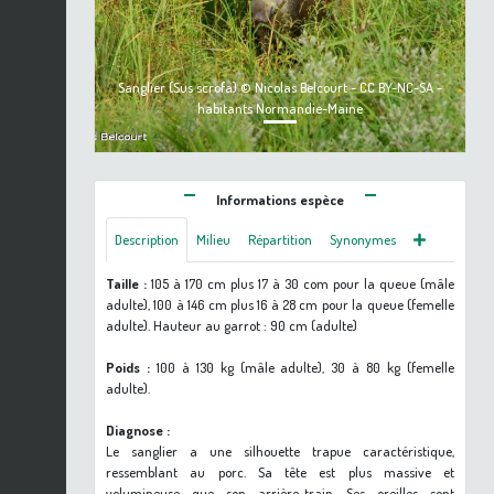
Sanglier (Sus scrofa) © Nicolas Belcourt - CC BY-NC-SA -
habitants Normandie-Maine
Informations espèce
Description
Milieu
Répartition
Synonymes
Taille :
105 à 170 cm plus 17 à 30 com pour la queue (mâle
adulte), 100 à 146 cm plus 16 à 28 cm pour la queue (femelle
adulte). Hauteur au garrot : 90 cm (adulte)
Poids :
100 à 130 kg (mâle adulte), 30 à 80 kg (femelle
adulte).
Diagnose :
Le sanglier a une silhouette trapue caractéristique,
ressemblant au porc. Sa tête est plus massive et
volumineuse que son arrière-train. Ses oreilles sont