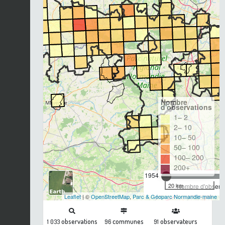
Nombre
d'observations
1– 2
2– 10
10– 50
50– 100
100– 200
200+
1954
20 km
Nombre d'observa
Leaflet
| ©
OpenStreetMap
,
Parc & Géoparc Normandie-maine
observations
communes
observateurs
1 033
96
91