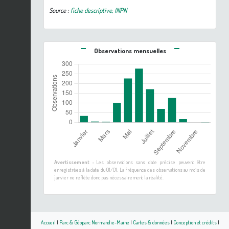
Source :
fiche descriptive, INPN
Observations mensuelles
Avertissement :
Les observations sans date précise peuvent être
enregistrées à la date du 01/01. La fréquence des observations au mois de
janvier ne reflète donc pas nécessairement la réalité.
Accueil
|
Parc & Géoparc Normandie-Maine
|
Cartes & données
|
Conception et crédits
|