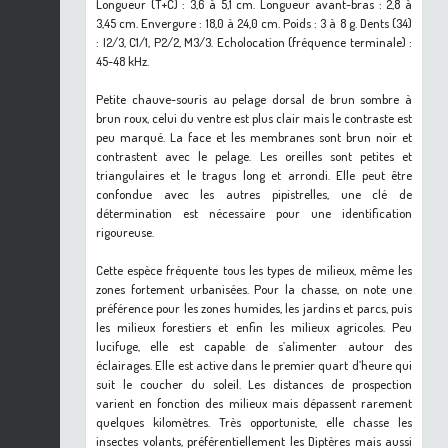
Longueur (T+C) : 3,6 à 5,1 cm. Longueur avant-bras : 2,8 à
3,45 cm. Envergure : 18,0 à 24,0 cm. Poids : 3 à 8 g. Dents (34)
: I2/3, C1/1, P2/2, M3/3. Echolocation (fréquence terminale) :
45-48 kHz.
Petite chauve-souris au pelage dorsal de brun sombre à
brun roux, celui du ventre est plus clair mais le contraste est
peu marqué. La face et les membranes sont brun noir et
contrastent avec le pelage. Les oreilles sont petites et
triangulaires et le tragus long et arrondi. Elle peut être
confondue avec les autres pipistrelles, une clé de
détermination est nécessaire pour une identification
rigoureuse.
Cette espèce fréquente tous les types de milieux, même les
zones fortement urbanisées. Pour la chasse, on note une
préférence pour les zones humides, les jardins et parcs, puis
les milieux forestiers et enfin les milieux agricoles. Peu
lucifuge, elle est capable de s’alimenter autour des
éclairages. Elle est active dans le premier quart d’heure qui
suit le coucher du soleil. Les distances de prospection
varient en fonction des milieux mais dépassent rarement
quelques kilomètres. Très opportuniste, elle chasse les
insectes volants, préférentiellement les Diptères mais aussi