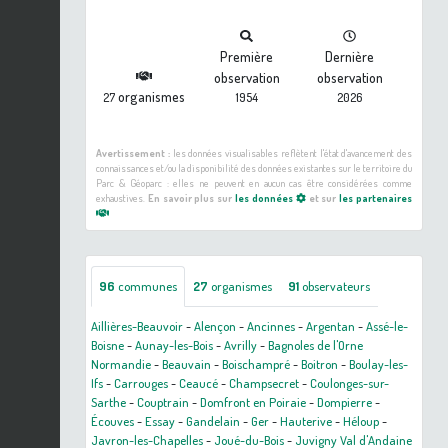
Première
Dernière
observation
observation
organismes
27
1954
2026
Avertissement :
les données visualisables reflètent l'état d'avancement des
connaissances et/ou la disponibilité des données existantes sur le territoire du
Parc & Géoparc : elles ne peuvent en aucun cas être considérées comme
exhaustives.
En savoir plus sur
les données
et sur
les partenaires
96
communes
27
organismes
91
observateurs
Aillières-Beauvoir
-
Alençon
-
Ancinnes
-
Argentan
-
Assé-le-
Boisne
-
Aunay-les-Bois
-
Avrilly
-
Bagnoles de l'Orne
Normandie
-
Beauvain
-
Boischampré
-
Boitron
-
Boulay-les-
Ifs
-
Carrouges
-
Ceaucé
-
Champsecret
-
Coulonges-sur-
Sarthe
-
Couptrain
-
Domfront en Poiraie
-
Dompierre
-
Écouves
-
Essay
-
Gandelain
-
Ger
-
Hauterive
-
Héloup
-
Javron-les-Chapelles
-
Joué-du-Bois
-
Juvigny Val d'Andaine