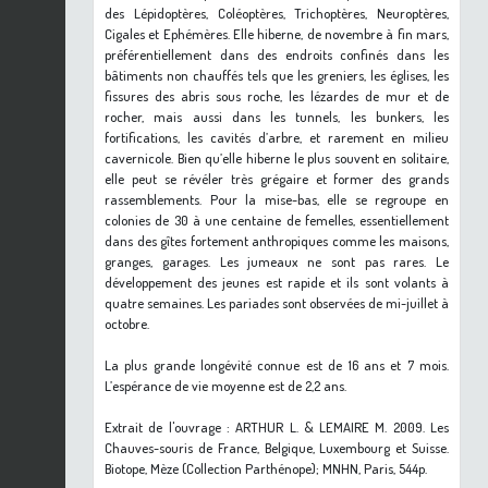
des Lépidoptères, Coléoptères, Trichoptères, Neuroptères,
Cigales et Ephémères. Elle hiberne, de novembre à fin mars,
préférentiellement dans des endroits confinés dans les
bâtiments non chauffés tels que les greniers, les églises, les
fissures des abris sous roche, les lézardes de mur et de
rocher, mais aussi dans les tunnels, les bunkers, les
fortifications, les cavités d’arbre, et rarement en milieu
cavernicole. Bien qu’elle hiberne le plus souvent en solitaire,
elle peut se révéler très grégaire et former des grands
rassemblements. Pour la mise-bas, elle se regroupe en
colonies de 30 à une centaine de femelles, essentiellement
dans des gîtes fortement anthropiques comme les maisons,
granges, garages. Les jumeaux ne sont pas rares. Le
développement des jeunes est rapide et ils sont volants à
quatre semaines. Les pariades sont observées de mi-juillet à
octobre.
La plus grande longévité connue est de 16 ans et 7 mois.
L’espérance de vie moyenne est de 2,2 ans.
Extrait de l'ouvrage : ARTHUR L. & LEMAIRE M. 2009. Les
Chauves-souris de France, Belgique, Luxembourg et Suisse.
Biotope, Mèze (Collection Parthénope); MNHN, Paris, 544p.