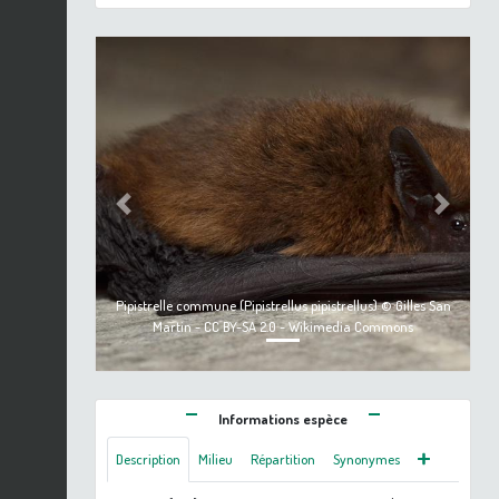
Previous
Next
Pipistrelle commune (Pipistrellus pipistrellus) © Gilles San
Martin - CC BY-SA 2.0 - Wikimedia Commons
Informations espèce
Description
Milieu
Répartition
Synonymes