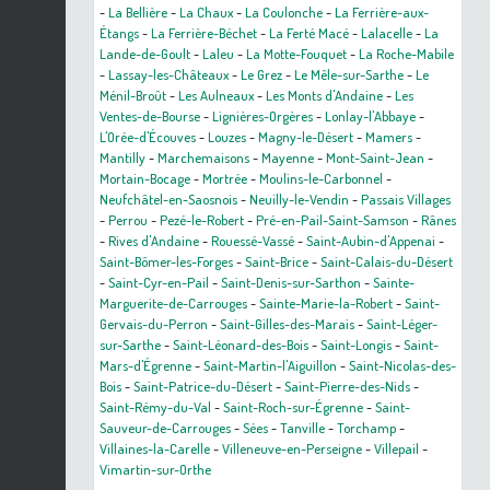
-
La Bellière
-
La Chaux
-
La Coulonche
-
La Ferrière-aux-
Étangs
-
La Ferrière-Béchet
-
La Ferté Macé
-
Lalacelle
-
La
Lande-de-Goult
-
Laleu
-
La Motte-Fouquet
-
La Roche-Mabile
-
Lassay-les-Châteaux
-
Le Grez
-
Le Mêle-sur-Sarthe
-
Le
Ménil-Broût
-
Les Aulneaux
-
Les Monts d'Andaine
-
Les
Ventes-de-Bourse
-
Lignières-Orgères
-
Lonlay-l'Abbaye
-
L'Orée-d'Écouves
-
Louzes
-
Magny-le-Désert
-
Mamers
-
Mantilly
-
Marchemaisons
-
Mayenne
-
Mont-Saint-Jean
-
Mortain-Bocage
-
Mortrée
-
Moulins-le-Carbonnel
-
Neufchâtel-en-Saosnois
-
Neuilly-le-Vendin
-
Passais Villages
-
Perrou
-
Pezé-le-Robert
-
Pré-en-Pail-Saint-Samson
-
Rânes
-
Rives d'Andaine
-
Rouessé-Vassé
-
Saint-Aubin-d'Appenai
-
Saint-Bômer-les-Forges
-
Saint-Brice
-
Saint-Calais-du-Désert
-
Saint-Cyr-en-Pail
-
Saint-Denis-sur-Sarthon
-
Sainte-
Marguerite-de-Carrouges
-
Sainte-Marie-la-Robert
-
Saint-
Gervais-du-Perron
-
Saint-Gilles-des-Marais
-
Saint-Léger-
sur-Sarthe
-
Saint-Léonard-des-Bois
-
Saint-Longis
-
Saint-
Mars-d'Égrenne
-
Saint-Martin-l'Aiguillon
-
Saint-Nicolas-des-
Bois
-
Saint-Patrice-du-Désert
-
Saint-Pierre-des-Nids
-
Saint-Rémy-du-Val
-
Saint-Roch-sur-Égrenne
-
Saint-
Sauveur-de-Carrouges
-
Sées
-
Tanville
-
Torchamp
-
Villaines-la-Carelle
-
Villeneuve-en-Perseigne
-
Villepail
-
Vimartin-sur-Orthe