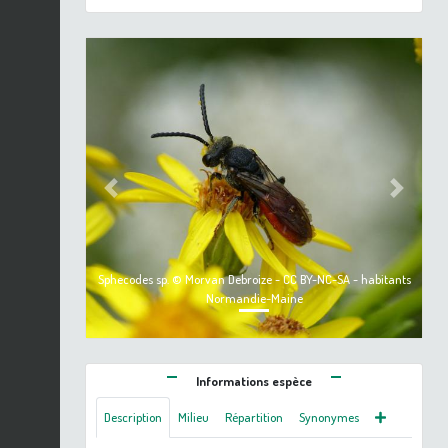
Previous
Next
Sphecodes sp. © Morvan Debroize - CC BY-NC-SA - habitants
Normandie-Maine
Informations espèce
Description
Milieu
Répartition
Synonymes