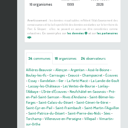
organismes
16
1999
2026
Avertissement :
les données visualisables reflètent l'état d'avancement des
connaissances et/ou la disponibilité des données existantes sur le territoire du
Parc & Géoparc : elles ne peuvent en aucun cas être considérées comme
exhaustives.
En savoir plus sur
les données
et sur
les partenaires
34
communes
16
organismes
24
observateurs
Aillières-Beauvoir
-
Alençon
-
Argentan
-
Assé-le-Boisne
-
Boulay-les-Ifs
-
Carrouges
-
Ceaucé
-
Champsecret
-
Écouves
-
Essay
-
Gandelain
-
Ger
-
La Ferté Macé
-
La Lande-de-Goult
-
Lassay-les-Châteaux
-
Les Ventes-de-Bourse
-
Lonlay-
l'Abbaye
-
L'Orée-d'Écouves
-
Neufchâtel-en-Saosnois
-
Pré-
en-Pail-Saint-Samson
-
Rives d'Andaine
-
Saint-Bômer-les-
Forges
-
Saint-Calais-du-Désert
-
Saint-Céneri-le-Gérei
-
Saint-Cyr-en-Pail
-
Saint-Fraimbault
-
Saint-Martin-l'Aiguillon
-
Saint-Patrice-du-Désert
-
Saint-Pierre-des-Nids
-
Sées
-
Torchamp
-
Villeneuve-en-Perseigne
-
Villepail
-
Vimartin-
sur-Orthe