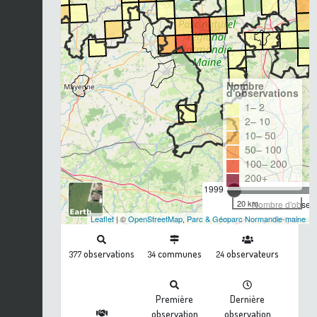
Nombre
d'observations
1– 2
2– 10
10– 50
50– 100
100– 200
200+
1999
20 km
Nombre d'observa
Leaflet
| ©
OpenStreetMap
,
Parc & Géoparc Normandie-maine
observations
communes
observateurs
377
34
24
Première
Dernière
observation
observation