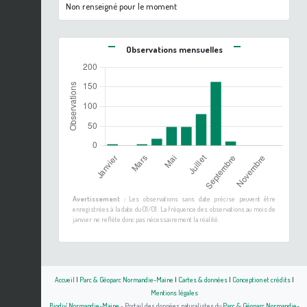
Non renseigné pour le moment
Observations mensuelles
Avertissement :
Les observations sans date précise peuvent être
enregistrées à la date du 01/01. La fréquence des observations au mois de
janvier ne reflète donc pas nécessairement la réalité.
Accueil
|
Parc & Géoparc Normandie-Maine
|
Cartes & données
|
Conception et crédits
|
Mentions légales
Biodiv' Normandie-Maine
- Portail des données naturalistes du
Parc & Géoparc Normandie-