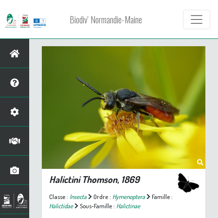
Biodiv' Normandie-Maine
Halictini Thomson, 1869
Classe :
Insecta
Ordre :
Hymenoptera
Famille :
Halictidae
Sous-Famille :
Halictinae