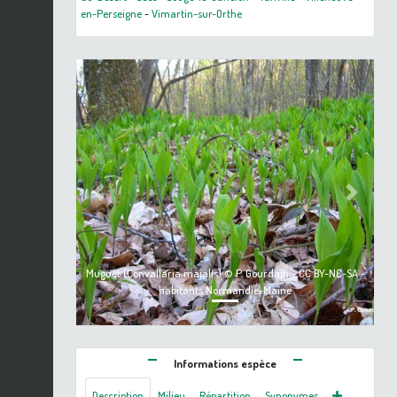
en-Perseigne
-
Vimartin-sur-Orthe
Previous
Next
Muguet (Convallaria majalis) © P. Gourdain - CC BY-NC-SA -
habitants Normandie-Maine
Informations espèce
Description
Milieu
Répartition
Synonymes