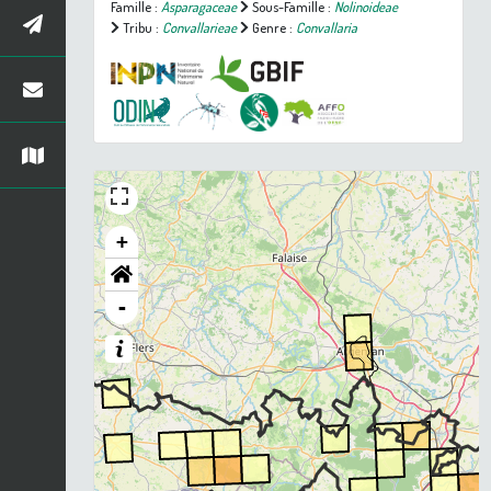
Famille :
Asparagaceae
Sous-Famille :
Nolinoideae
Tribu :
Convallarieae
Genre :
Convallaria
+
-