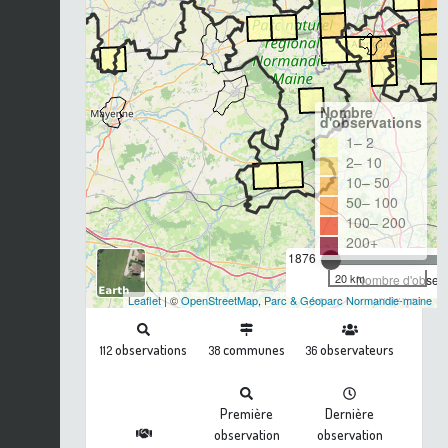
Nombre
d'observations
1– 2
2– 10
10– 50
50– 100
100– 200
200+
1876
20 km
Nombre d'observa
Leaflet
| ©
OpenStreetMap
,
Parc & Géoparc Normandie-maine
observations
communes
observateurs
112
38
36
Première
Dernière
observation
observation