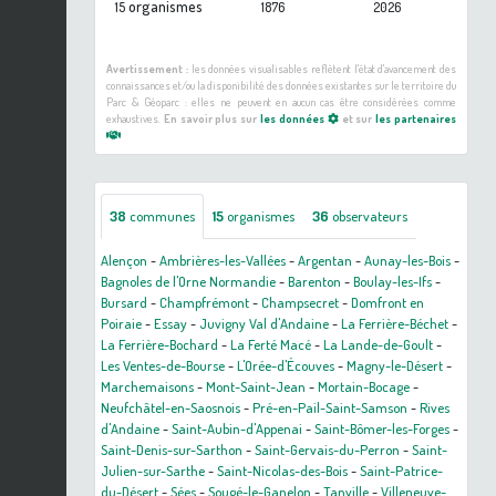
organismes
15
1876
2026
Avertissement :
les données visualisables reflètent l'état d'avancement des
connaissances et/ou la disponibilité des données existantes sur le territoire du
Parc & Géoparc : elles ne peuvent en aucun cas être considérées comme
exhaustives.
En savoir plus sur
les données
et sur
les partenaires
38
communes
15
organismes
36
observateurs
Alençon
-
Ambrières-les-Vallées
-
Argentan
-
Aunay-les-Bois
-
Bagnoles de l'Orne Normandie
-
Barenton
-
Boulay-les-Ifs
-
Bursard
-
Champfrémont
-
Champsecret
-
Domfront en
Poiraie
-
Essay
-
Juvigny Val d'Andaine
-
La Ferrière-Béchet
-
La Ferrière-Bochard
-
La Ferté Macé
-
La Lande-de-Goult
-
Les Ventes-de-Bourse
-
L'Orée-d'Écouves
-
Magny-le-Désert
-
Marchemaisons
-
Mont-Saint-Jean
-
Mortain-Bocage
-
Neufchâtel-en-Saosnois
-
Pré-en-Pail-Saint-Samson
-
Rives
d'Andaine
-
Saint-Aubin-d'Appenai
-
Saint-Bômer-les-Forges
-
Saint-Denis-sur-Sarthon
-
Saint-Gervais-du-Perron
-
Saint-
Julien-sur-Sarthe
-
Saint-Nicolas-des-Bois
-
Saint-Patrice-
du-Désert
-
Sées
-
Sougé-le-Ganelon
-
Tanville
-
Villeneuve-