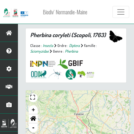
Biodiv' Normandie-Maine
Pherbina coryleti
(Scopoli, 1763)
Classe :
Insecta
Ordre :
Diptera
Famille :
Sciomyzidae
Genre :
Pherbina
+
-