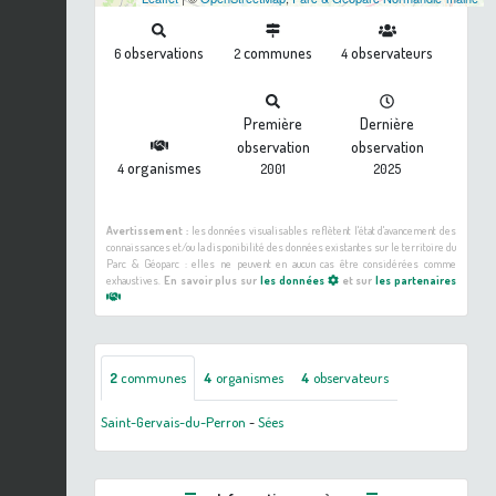
observations
communes
observateurs
6
2
4
Première
Dernière
observation
observation
organismes
4
2001
2025
Avertissement :
les données visualisables reflètent l'état d'avancement des
connaissances et/ou la disponibilité des données existantes sur le territoire du
Parc & Géoparc : elles ne peuvent en aucun cas être considérées comme
exhaustives.
En savoir plus sur
les données
et sur
les partenaires
2
communes
4
organismes
4
observateurs
Saint-Gervais-du-Perron
-
Sées