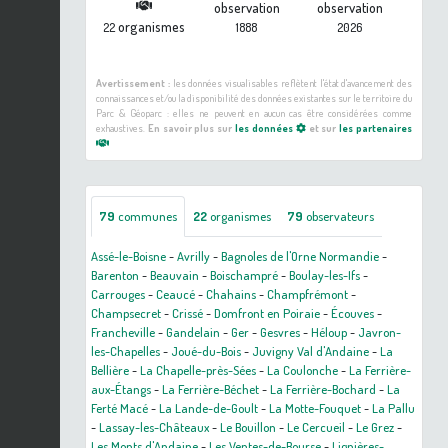
observation
observation
organismes
22
1888
2026
Avertissement :
les données visualisables reflètent l'état d'avancement des
connaissances et/ou la disponibilité des données existantes sur le territoire du
Parc & Géoparc : elles ne peuvent en aucun cas être considérées comme
exhaustives.
En savoir plus sur
les données
et sur
les partenaires
79
communes
22
organismes
79
observateurs
Assé-le-Boisne
-
Avrilly
-
Bagnoles de l'Orne Normandie
-
Barenton
-
Beauvain
-
Boischampré
-
Boulay-les-Ifs
-
Carrouges
-
Ceaucé
-
Chahains
-
Champfrémont
-
Champsecret
-
Crissé
-
Domfront en Poiraie
-
Écouves
-
Francheville
-
Gandelain
-
Ger
-
Gesvres
-
Héloup
-
Javron-
les-Chapelles
-
Joué-du-Bois
-
Juvigny Val d'Andaine
-
La
Bellière
-
La Chapelle-près-Sées
-
La Coulonche
-
La Ferrière-
aux-Étangs
-
La Ferrière-Béchet
-
La Ferrière-Bochard
-
La
Ferté Macé
-
La Lande-de-Goult
-
La Motte-Fouquet
-
La Pallu
-
Lassay-les-Châteaux
-
Le Bouillon
-
Le Cercueil
-
Le Grez
-
Les Monts d'Andaine
-
Les Ventes-de-Bourse
-
Lignières-