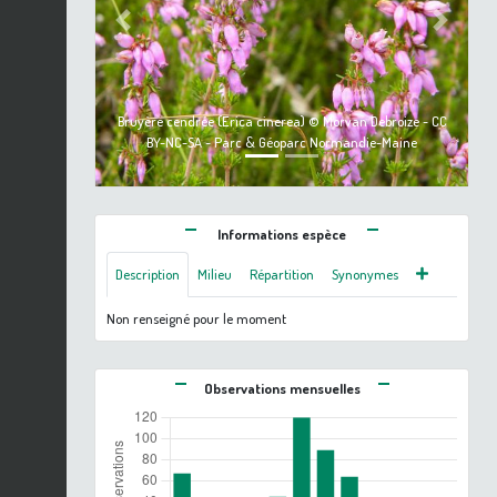
Previous
Next
Bruyère cendrée (Erica cinerea) © Morvan Debroize - CC
BY-NC-SA - Parc & Géoparc Normandie-Maine
Informations espèce
Description
Milieu
Répartition
Synonymes
Non renseigné pour le moment
Observations mensuelles