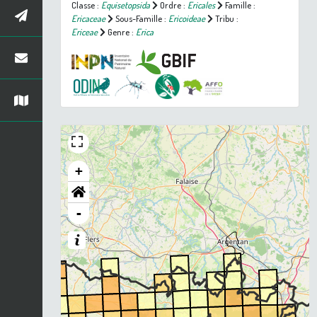
Classe :
Equisetopsida
Ordre :
Ericales
Famille :
Ericaceae
Sous-Famille :
Ericoideae
Tribu :
Ericeae
Genre :
Erica
+
-