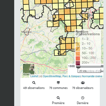
Nombre
d'observations
1– 2
2– 10
10– 50
50– 100
100– 200
200+
1888
20 km
Nombre d'observa
Leaflet
| ©
OpenStreetMap
,
Parc & Géoparc Normandie-maine
observations
communes
observateurs
491
79
79
Première
Dernière