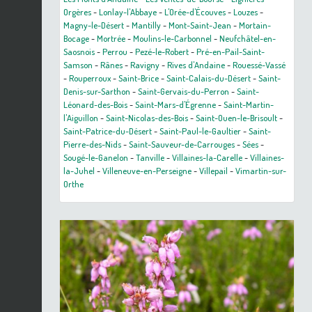
Orgères
-
Lonlay-l'Abbaye
-
L'Orée-d'Écouves
-
Louzes
-
Magny-le-Désert
-
Mantilly
-
Mont-Saint-Jean
-
Mortain-
Bocage
-
Mortrée
-
Moulins-le-Carbonnel
-
Neufchâtel-en-
Saosnois
-
Perrou
-
Pezé-le-Robert
-
Pré-en-Pail-Saint-
Samson
-
Rânes
-
Ravigny
-
Rives d'Andaine
-
Rouessé-Vassé
-
Rouperroux
-
Saint-Brice
-
Saint-Calais-du-Désert
-
Saint-
Denis-sur-Sarthon
-
Saint-Gervais-du-Perron
-
Saint-
Léonard-des-Bois
-
Saint-Mars-d'Égrenne
-
Saint-Martin-
l'Aiguillon
-
Saint-Nicolas-des-Bois
-
Saint-Ouen-le-Brisoult
-
Saint-Patrice-du-Désert
-
Saint-Paul-le-Gaultier
-
Saint-
Pierre-des-Nids
-
Saint-Sauveur-de-Carrouges
-
Sées
-
Sougé-le-Ganelon
-
Tanville
-
Villaines-la-Carelle
-
Villaines-
la-Juhel
-
Villeneuve-en-Perseigne
-
Villepail
-
Vimartin-sur-
Orthe