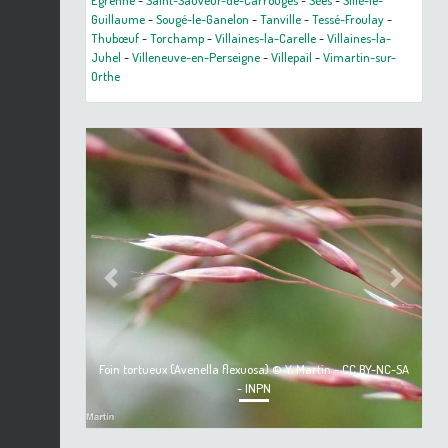
Égrenne
-
Saint-Sauveur-de-Carrouges
-
Sées
-
Sillé-le-
Guillaume
-
Sougé-le-Ganelon
-
Tanville
-
Tessé-Froulay
-
Thubœuf
-
Torchamp
-
Villaines-la-Carelle
-
Villaines-la-
Juhel
-
Villeneuve-en-Perseigne
-
Villepail
-
Vimartin-sur-
Orthe
Previous
Next
Foin tortueux (Avenella flexuosa) © Y. Martin - CC BY-NC-SA
- INPN