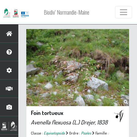
Biodiv' Normandie-Maine
Foin tortueux
Avenella flexuosa
(L.) Drejer, 1838
Classe :
Equisetopsida
Ordre :
Poales
Famille :