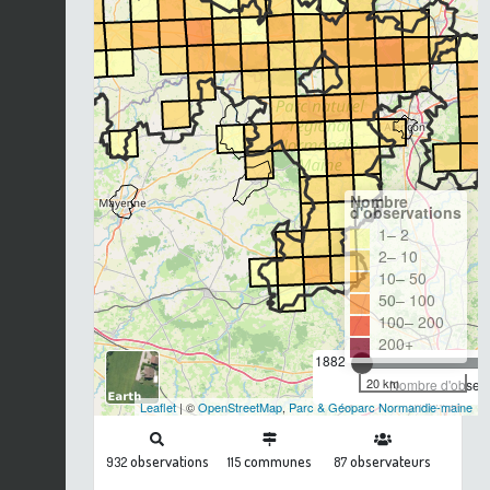
Nombre
d'observations
1– 2
2– 10
10– 50
50– 100
100– 200
200+
1882
20 km
Nombre d'observa
Leaflet
| ©
OpenStreetMap
,
Parc & Géoparc Normandie-maine
observations
communes
observateurs
932
115
87