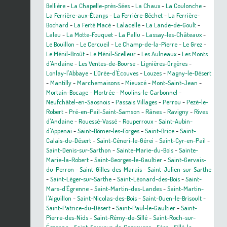
Bellière
-
La Chapelle-près-Sées
-
La Chaux
-
La Coulonche
-
La Ferrière-aux-Étangs
-
La Ferrière-Béchet
-
La Ferrière-
Bochard
-
La Ferté Macé
-
Lalacelle
-
La Lande-de-Goult
-
Laleu
-
La Motte-Fouquet
-
La Pallu
-
Lassay-les-Châteaux
-
Le Bouillon
-
Le Cercueil
-
Le Champ-de-la-Pierre
-
Le Grez
-
Le Ménil-Broût
-
Le Ménil-Scelleur
-
Les Aulneaux
-
Les Monts
d'Andaine
-
Les Ventes-de-Bourse
-
Lignières-Orgères
-
Lonlay-l'Abbaye
-
L'Orée-d'Écouves
-
Louzes
-
Magny-le-Désert
-
Mantilly
-
Marchemaisons
-
Mieuxcé
-
Mont-Saint-Jean
-
Mortain-Bocage
-
Mortrée
-
Moulins-le-Carbonnel
-
Neufchâtel-en-Saosnois
-
Passais Villages
-
Perrou
-
Pezé-le-
Robert
-
Pré-en-Pail-Saint-Samson
-
Rânes
-
Ravigny
-
Rives
d'Andaine
-
Rouessé-Vassé
-
Rouperroux
-
Saint-Aubin-
d'Appenai
-
Saint-Bômer-les-Forges
-
Saint-Brice
-
Saint-
Calais-du-Désert
-
Saint-Céneri-le-Gérei
-
Saint-Cyr-en-Pail
-
Saint-Denis-sur-Sarthon
-
Sainte-Marie-du-Bois
-
Sainte-
Marie-la-Robert
-
Saint-Georges-le-Gaultier
-
Saint-Gervais-
du-Perron
-
Saint-Gilles-des-Marais
-
Saint-Julien-sur-Sarthe
-
Saint-Léger-sur-Sarthe
-
Saint-Léonard-des-Bois
-
Saint-
Mars-d'Égrenne
-
Saint-Martin-des-Landes
-
Saint-Martin-
l'Aiguillon
-
Saint-Nicolas-des-Bois
-
Saint-Ouen-le-Brisoult
-
Saint-Patrice-du-Désert
-
Saint-Paul-le-Gaultier
-
Saint-
Pierre-des-Nids
-
Saint-Rémy-de-Sillé
-
Saint-Roch-sur-