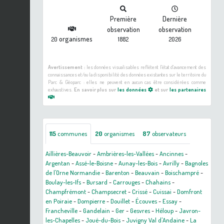
Première
Dernière
observation
observation
organismes
20
1882
2026
Avertissement :
les données visualisables reflètent l'état d'avancement des
connaissances et/ou la disponibilité des données existantes sur le territoire du
Parc & Géoparc : elles ne peuvent en aucun cas être considérées comme
exhaustives.
En savoir plus sur
les données
et sur
les partenaires
115
communes
20
organismes
87
observateurs
Aillières-Beauvoir
-
Ambrières-les-Vallées
-
Ancinnes
-
Argentan
-
Assé-le-Boisne
-
Aunay-les-Bois
-
Avrilly
-
Bagnoles
de l'Orne Normandie
-
Barenton
-
Beauvain
-
Boischampré
-
Boulay-les-Ifs
-
Bursard
-
Carrouges
-
Chahains
-
Champfrémont
-
Champsecret
-
Crissé
-
Cuissai
-
Domfront
en Poiraie
-
Dompierre
-
Douillet
-
Écouves
-
Essay
-
Francheville
-
Gandelain
-
Ger
-
Gesvres
-
Héloup
-
Javron-
les-Chapelles
-
Joué-du-Bois
-
Juvigny Val d'Andaine
-
La