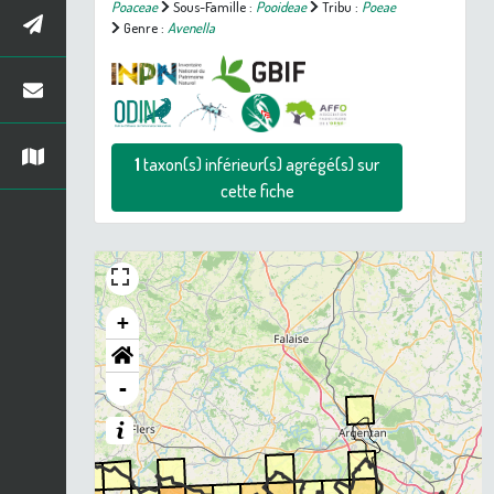
Poaceae
Sous-Famille :
Pooideae
Tribu :
Poeae
Genre :
Avenella
1
taxon(s) inférieur(s) agrégé(s) sur
cette fiche
+
-