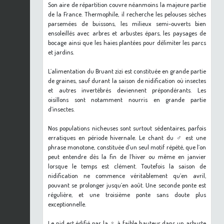
Son aire de répartition couvre néanmoins la majeure partie
de la France. Thermophile, il recherche les pelouses sèches
parsemées de buissons, les milieux semi-ouverts bien
ensoleillés avec arbres et arbustes épars, les paysages de
bocage ainsi que les haies plantées pour délimiter les parcs
et jardins.
L’alimentation du Bruant zizi est constituée en grande partie
de graines, sauf durant la saison de nidification où insectes
et autres invertébrés deviennent prépondérants. Les
oisillons sont notamment nourris en grande partie
d’insectes.
Nos populations nicheuses sont surtout sédentaires, parfois
erratiques en période hivernale. Le chant du ♂ est une
phrase monotone, constituée d’un seul motif répété, que l’on
peut entendre dès la fin de l’hiver ou même en janvier
lorsque le temps est clément. Toutefois la saison de
nidification ne commence véritablement qu’en avril,
pouvant se prolonger jusqu’en août. Une seconde ponte est
régulière, et une troisième ponte sans doute plus
exceptionnelle.
Le nid est édifié par la ♀ à faible hauteur dans un arbuste