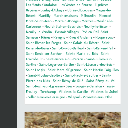
Les Monts d'Andaine
-
Les Ventes-de-Bourse
-
Lignières-
Orgères
-
Lonlay-l'Abbaye
-
L'Orée-d'Écouves
-
Magny-le-
Désert
-
Mantilly
-
Marchemaisons
-
Méhoudin
-
Mieuxcé
-
Mont-Saint-Jean
-
Mortain-Bocage
-
Mortrée
-
Moulins-le-
Carbonnel
-
Neufchâtel-en-Saosnois
-
Neuilly-le-Bisson
-
Neuilly-le-Vendin
-
Passais Villages
-
Pré-en-Pail-Saint-
Samson
-
Rânes
-
Ravigny
-
Rives d'Andaine
-
Rouperroux
-
Saint-Bômer-les-Forges
-
Saint-Calais-du-Désert
-
Saint-
Céneri-le-Gérei
-
Saint-Cyr-du-Bailleul
-
Saint-Cyr-en-Pail
-
Saint-Denis-sur-Sarthon
-
Sainte-Marie-du-Bois
-
Saint-
Fraimbault
-
Saint-Gervais-du-Perron
-
Saint-Julien-sur-
Sarthe
-
Saint-Léger-sur-Sarthe
-
Saint-Léonard-des-Bois
-
Saint-Longis
-
Saint-Mars-d'Égrenne
-
Saint-Martin-l'Aiguillon
-
Saint-Nicolas-des-Bois
-
Saint-Paul-le-Gaultier
-
Saint-
Pierre-des-Nids
-
Saint-Rémy-de-Sillé
-
Saint-Rémy-du-Val
-
Saint-Roch-sur-Égrenne
-
Sées
-
Sougé-le-Ganelon
-
Tessé-
Froulay
-
Torchamp
-
Villaines-la-Carelle
-
Villaines-la-Juhel
-
Villeneuve-en-Perseigne
-
Villepail
-
Vimartin-sur-Orthe