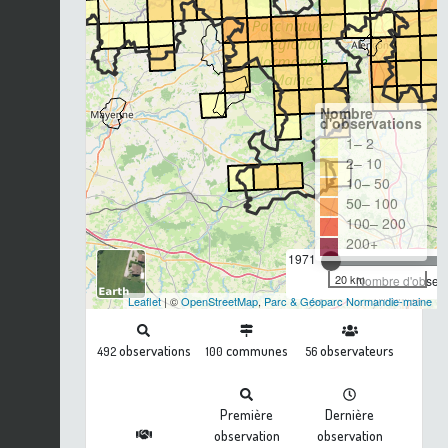
Nombre
d'observations
1– 2
2– 10
10– 50
50– 100
100– 200
200+
1971
20 km
Nombre d'observa
Leaflet
| ©
OpenStreetMap
,
Parc & Géoparc Normandie-maine
observations
communes
observateurs
492
100
56
Première
Dernière
observation
observation