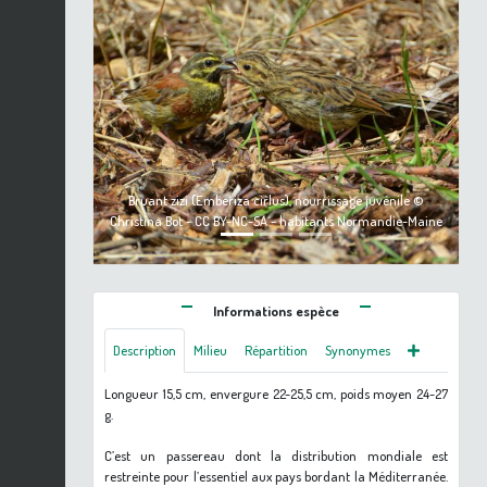
Previous
Next
Bruant zizi (Emberiza cirlus), nourrissage juvénile ©
Christina Bot - CC BY-NC-SA - habitants Normandie-Maine
Informations espèce
Description
Milieu
Répartition
Synonymes
Longueur 15,5 cm, envergure 22-25,5 cm, poids moyen 24-27
g.
C’est un passereau dont la distribution mondiale est
restreinte pour l’essentiel aux pays bordant la Méditerranée.