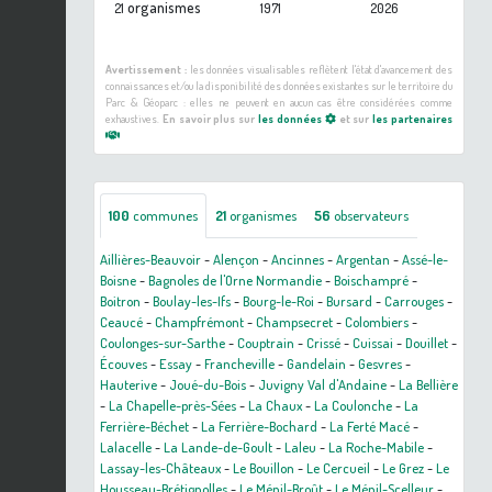
organismes
21
1971
2026
Avertissement :
les données visualisables reflètent l'état d'avancement des
connaissances et/ou la disponibilité des données existantes sur le territoire du
Parc & Géoparc : elles ne peuvent en aucun cas être considérées comme
exhaustives.
En savoir plus sur
les données
et sur
les partenaires
100
communes
21
organismes
56
observateurs
Aillières-Beauvoir
-
Alençon
-
Ancinnes
-
Argentan
-
Assé-le-
Boisne
-
Bagnoles de l'Orne Normandie
-
Boischampré
-
Boitron
-
Boulay-les-Ifs
-
Bourg-le-Roi
-
Bursard
-
Carrouges
-
Ceaucé
-
Champfrémont
-
Champsecret
-
Colombiers
-
Coulonges-sur-Sarthe
-
Couptrain
-
Crissé
-
Cuissai
-
Douillet
-
Écouves
-
Essay
-
Francheville
-
Gandelain
-
Gesvres
-
Hauterive
-
Joué-du-Bois
-
Juvigny Val d'Andaine
-
La Bellière
-
La Chapelle-près-Sées
-
La Chaux
-
La Coulonche
-
La
Ferrière-Béchet
-
La Ferrière-Bochard
-
La Ferté Macé
-
Lalacelle
-
La Lande-de-Goult
-
Laleu
-
La Roche-Mabile
-
Lassay-les-Châteaux
-
Le Bouillon
-
Le Cercueil
-
Le Grez
-
Le
Housseau-Brétignolles
-
Le Ménil-Broût
-
Le Ménil-Scelleur
-