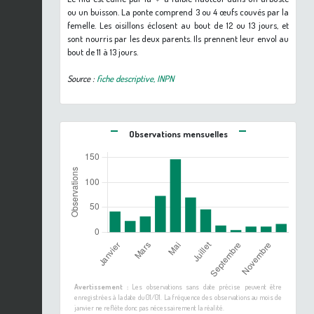
ou un buisson. La ponte comprend 3 ou 4 œufs couvés par la
femelle. Les oisillons éclosent au bout de 12 ou 13 jours, et
sont nourris par les deux parents. Ils prennent leur envol au
bout de 11 à 13 jours.
Source :
fiche descriptive, INPN
Observations mensuelles
Avertissement :
Les observations sans date précise peuvent être
enregistrées à la date du 01/01. La fréquence des observations au mois de
janvier ne reflète donc pas nécessairement la réalité.