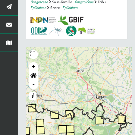
Onagraceae
Sous-Famille :
Onagroideae
Tribu :
Epilobieae
Genre :
Epilobium
+
-