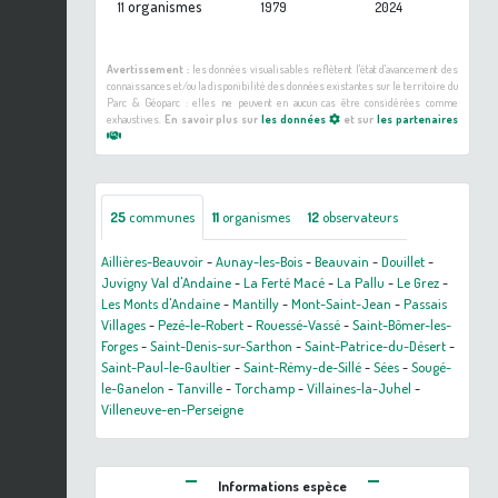
organismes
11
1979
2024
Avertissement :
les données visualisables reflètent l'état d'avancement des
connaissances et/ou la disponibilité des données existantes sur le territoire du
Parc & Géoparc : elles ne peuvent en aucun cas être considérées comme
exhaustives.
En savoir plus sur
les données
et sur
les partenaires
25
communes
11
organismes
12
observateurs
Aillières-Beauvoir
-
Aunay-les-Bois
-
Beauvain
-
Douillet
-
Juvigny Val d'Andaine
-
La Ferté Macé
-
La Pallu
-
Le Grez
-
Les Monts d'Andaine
-
Mantilly
-
Mont-Saint-Jean
-
Passais
Villages
-
Pezé-le-Robert
-
Rouessé-Vassé
-
Saint-Bômer-les-
Forges
-
Saint-Denis-sur-Sarthon
-
Saint-Patrice-du-Désert
-
Saint-Paul-le-Gaultier
-
Saint-Rémy-de-Sillé
-
Sées
-
Sougé-
le-Ganelon
-
Tanville
-
Torchamp
-
Villaines-la-Juhel
-
Villeneuve-en-Perseigne
Informations espèce