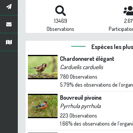
13469
2.6
Observations
Participatio
Espèces les plu
Chardonneret élégant
Carduelis carduelis
780
Observations
5.79%
des observations de l'orga
Bouvreuil pivoine
Pyrrhula pyrrhula
223
Observations
1.66%
des observations de l'orga