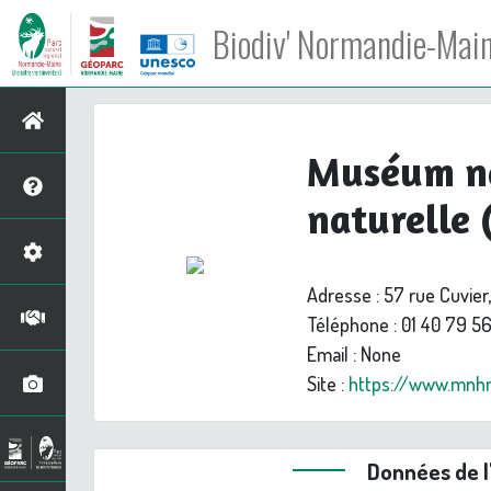
Biodiv' Normandie-Mai
Muséum na
naturelle
Adresse
: 57 rue Cuvier
Téléphone
: 01 40 79 56
Email
: None
Site
:
https://www.mnhn
Données de 