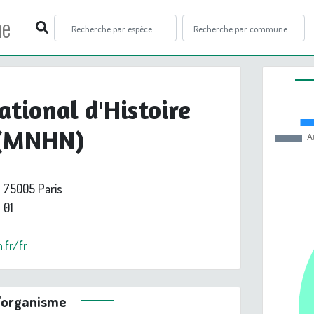
ne
tional d'Histoire
 (MNHN)
, 75005 Paris
 01
.fr/fr
l'organisme