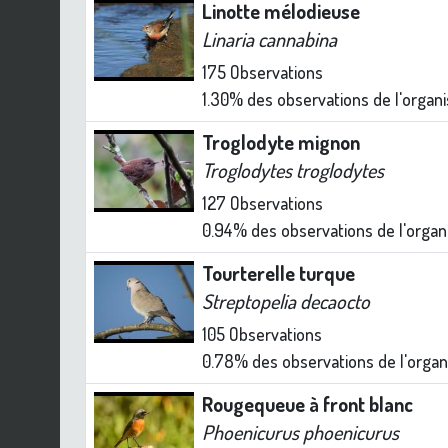
Linotte mélodieuse
Linaria cannabina
175
Observations
1.30%
des observations de l'organ
Troglodyte mignon
Troglodytes troglodytes
127
Observations
0.94%
des observations de l'orga
Tourterelle turque
Streptopelia decaocto
105
Observations
0.78%
des observations de l'orga
Rougequeue à front blanc
Phoenicurus phoenicurus