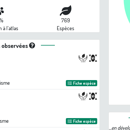
1%
769
n à l'atlas
Espèces
s observées
nisme
Fiche espèce
nisme
Fiche espèce
...en déve