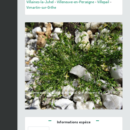
Villaines-la-Juhel
-
Villeneuve-en-Perseigne
-
Villepail
-
Vimartin-sur-Orthe
Previous
Next
Sagine apétale (Sagina apetala) © P. Rouveyrol - CC BY-NC-
SA - INPN
Informations espèce