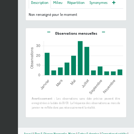
Description
Milieu
Répartition
Synonymes
Non renseigné pour le moment
Observations mensuelles
Avertissement :
Les observations sans date précise peuvent être
enregistrées à la date du 01/01. La fréquence des observations au mois de
janvier ne reflète donc pas nécessairement la réalité.
Accueil
|
Parc & Géoparc Normandie-Maine
|
Cartes & données
|
Conception et crédits
|