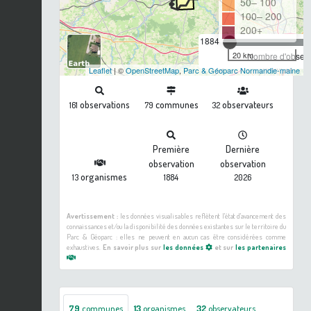
50– 100
100– 200
200+
1884
20 km
Nombre d'observa
Leaflet
| ©
OpenStreetMap
,
Parc & Géoparc Normandie-maine
observations
communes
observateurs
161
79
32
Première
Dernière
observation
observation
organismes
13
1884
2026
Avertissement :
les données visualisables reflètent l'état d'avancement des
connaissances et/ou la disponibilité des données existantes sur le territoire du
Parc & Géoparc : elles ne peuvent en aucun cas être considérées comme
exhaustives.
En savoir plus sur
les données
et sur
les partenaires
79
communes
13
organismes
32
observateurs