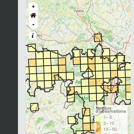
+
-
Nombre
d'observations
1– 2
2– 10
10– 50