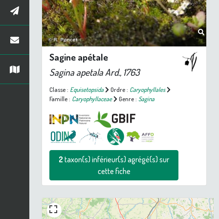
Sagine apétale
Sagina apetala
Ard., 1763
Classe :
Equisetopsida
Ordre :
Caryophyllales
Famille :
Caryophyllaceae
Genre :
Sagina
2
taxon(s) inférieur(s) agrégé(s) sur
cette fiche