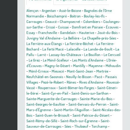
Alençon
-
Argentan
-
Assé-le-Boisne
-
Bagnoles de l'Orne
Normandie
-
Boischampré
-
Boitron
-
Boulay-les-Ifs
-
Carrouges
-
Ceaucé
-
Champsecret
-
Colombiers
-
Coulonges-
sur-Sarthe
-
Crissé
-
Cuissai
-
Domfront en Poiraie
-
Écouves
-
Essay
-
Francheville
-
Gandelain
-
Hauterive
-
Joué-du-Bois
-
Juvigny Val d'Andaine
-
La Bellière
-
La Chapelle-près-Sées
-
La Ferrière-aux-Étangs
-
La Ferrière-Béchet
-
La Ferrière-
Bochard
-
La Ferté Macé
-
Lalacelle
-
La Lande-de-Goult
-
La
Pallu
-
Larré
-
Lassay-les-Châteaux
-
Le Bouillon
-
Le Cercueil
-
Le Grez
-
Le Ménil-Scelleur
-
Les Monts d'Andaine
-
L'Orée-
d'Écouves
-
Magny-le-Désert
-
Mantilly
-
Mayenne
-
Méhoudin
-
Ménil-Erreux
-
Mieuxcé
-
Mont-Saint-Jean
-
Mortrée
-
Neufchâtel-en-Saosnois
-
Neuilly-le-Bisson
-
Pacé
-
Passais
Villages
-
Pezé-le-Robert
-
Rânes
-
Rives d'Andaine
-
Rouessé-
Vassé
-
Rouperroux
-
Saint-Bômer-les-Forges
-
Saint-Céneri-
le-Gérei
-
Saint-Cyr-en-Pail
-
Saint-Denis-sur-Sarthon
-
Sainte-Marguerite-de-Carrouges
-
Sainte-Marie-du-Bois
-
Saint-Georges-le-Gaultier
-
Saint-Gervais-du-Perron
-
Saint-
Mars-d'Égrenne
-
Saint-Martin-l'Aiguillon
-
Saint-Nicolas-des-
Bois
-
Saint-Ouen-le-Brisoult
-
Saint-Patrice-du-Désert
-
Saint-Rémy-de-Sillé
-
Saint-Roch-sur-Égrenne
-
Saint-
Sauveur-de-Carrouges
-
Sées
-
Thubœuf
-
Torchamp
-