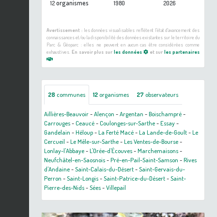
organismes
12
1980
2026
Avertissement :
les données visualisables reflètent l'état d'avancement des
connaissances et/ou la disponibilité des données existantes sur le territoire du
Parc & Géoparc : elles ne peuvent en aucun cas être considérées comme
exhaustives.
En savoir plus sur
les données
et sur
les partenaires
28
communes
12
organismes
27
observateurs
Aillières-Beauvoir
-
Alençon
-
Argentan
-
Boischampré
-
Carrouges
-
Ceaucé
-
Coulonges-sur-Sarthe
-
Essay
-
Gandelain
-
Héloup
-
La Ferté Macé
-
La Lande-de-Goult
-
Le
Cercueil
-
Le Mêle-sur-Sarthe
-
Les Ventes-de-Bourse
-
Lonlay-l'Abbaye
-
L'Orée-d'Écouves
-
Marchemaisons
-
Neufchâtel-en-Saosnois
-
Pré-en-Pail-Saint-Samson
-
Rives
d'Andaine
-
Saint-Calais-du-Désert
-
Saint-Gervais-du-
Perron
-
Saint-Longis
-
Saint-Patrice-du-Désert
-
Saint-
Pierre-des-Nids
-
Sées
-
Villepail