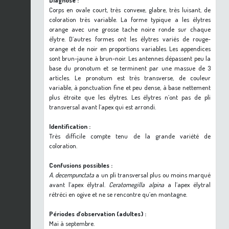
Diagnose :
Corps en ovale court, très convexe, glabre, très luisant, de
coloration très variable. La forme typique a les élytres
orange avec une grosse tache noire ronde sur chaque
élytre. D’autres formes ont les élytres variés de rouge-
orange et de noir en proportions variables. Les appendices
sont brun-jaune à brun-noir. Les antennes dépassent peu la
base du pronotum et se terminent par une massue de 3
articles. Le pronotum est très transverse, de couleur
variable, à ponctuation fine et peu dense, à base nettement
plus étroite que les élytres. Les élytres n’ont pas de pli
transversal avant l’apex qui est arrondi.
Identification :
Très difficile compte tenu de la grande variété de
coloration.
Confusions possibles :
A. decempunctata
a un pli transversal plus ou moins marqué
avant l’apex élytral.
Ceratomegilla alpina
a l’apex élytral
rétréci en ogive et ne se rencontre qu’en montagne.
Périodes d’observation (adultes) :
Mai à septembre.