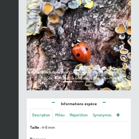
Previous
Next
Coccinelle à deux points (Adalia bipunctata) © "Heikel B." -
CC BY-NC 4.0 - Parc & Géoparc Normandie-Maine
Informations espèce
Description
Milieu
Répartition
Synonymes
Taille :
4-6 mm