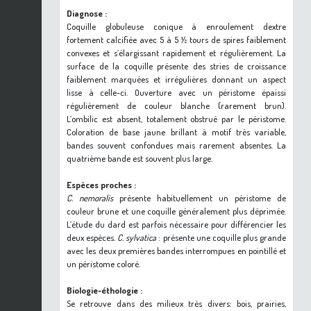
Diagnose :
Coquille globuleuse conique à enroulement dextre
fortement calcifiée avec 5 à 5 ½ tours de spires faiblement
convexes et s’élargissant rapidement et régulièrement. La
surface de la coquille présente des stries de croissance
faiblement marquées et irrégulières donnant un aspect
lisse à celle-ci. Ouverture avec un péristome épaissi
régulièrement de couleur blanche (rarement brun).
L’ombilic est absent, totalement obstrué par le péristome.
Coloration de base jaune brillant à motif très variable,
bandes souvent confondues mais rarement absentes. La
quatrième bande est souvent plus large.
Espèces proches :
C. nemoralis
présente habituellement un péristome de
couleur brune et une coquille généralement plus déprimée.
L’étude du dard est parfois nécessaire pour différencier les
deux espèces.
C. sylvatica
: présente une coquille plus grande
avec les deux premières bandes interrompues en pointillé et
un péristome coloré.
Biologie-éthologie :
Se retrouve dans des milieux très divers: bois, prairies,