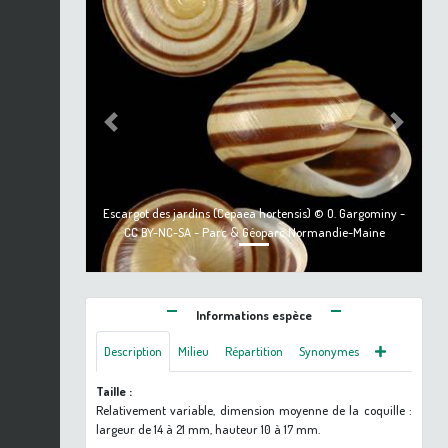
Previous
Next
Escargot des jardins (Cepaea hortensis) © O. Gargominy -
CC BY-NC-SA - Parc & Géoparc Normandie-Maine
Informations espèce
Description
Milieu
Répartition
Synonymes
Taille :
Relativement variable, dimension moyenne de la coquille :
largeur de 14 à 21 mm, hauteur 10 à 17 mm.