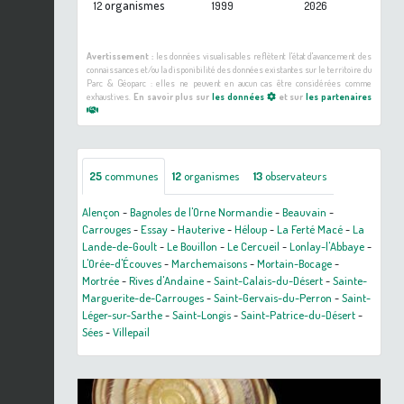
organismes
12
1999
2026
Avertissement :
les données visualisables reflètent l'état d'avancement des
connaissances et/ou la disponibilité des données existantes sur le territoire du
Parc & Géoparc : elles ne peuvent en aucun cas être considérées comme
exhaustives.
En savoir plus sur
les données
et sur
les partenaires
25
communes
12
organismes
13
observateurs
Alençon
-
Bagnoles de l'Orne Normandie
-
Beauvain
-
Carrouges
-
Essay
-
Hauterive
-
Héloup
-
La Ferté Macé
-
La
Lande-de-Goult
-
Le Bouillon
-
Le Cercueil
-
Lonlay-l'Abbaye
-
L'Orée-d'Écouves
-
Marchemaisons
-
Mortain-Bocage
-
Mortrée
-
Rives d'Andaine
-
Saint-Calais-du-Désert
-
Sainte-
Marguerite-de-Carrouges
-
Saint-Gervais-du-Perron
-
Saint-
Léger-sur-Sarthe
-
Saint-Longis
-
Saint-Patrice-du-Désert
-
Sées
-
Villepail