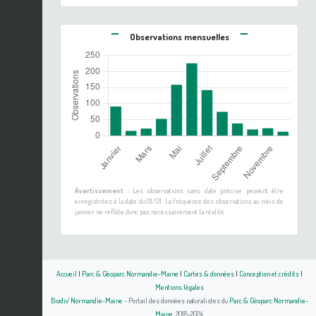
Observations mensuelles
Avertissement :
Les observations sans date précise peuvent être
enregistrées à la date du 01/01. La fréquence des observations au mois de
janvier ne reflète donc pas nécessairement la réalité.
Accueil
|
Parc & Géoparc Normandie-Maine
|
Cartes & données
|
Conception et crédits
|
Mentions légales
Biodiv' Normandie-Maine
- Portail des données naturalistes du
Parc & Géoparc Normandie-
Maine
, 2018-2024