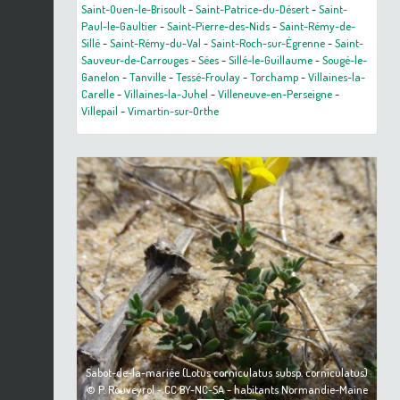
Saint-Ouen-le-Brisoult
-
Saint-Patrice-du-Désert
-
Saint-
Paul-le-Gaultier
-
Saint-Pierre-des-Nids
-
Saint-Rémy-de-
Sillé
-
Saint-Rémy-du-Val
-
Saint-Roch-sur-Égrenne
-
Saint-
Sauveur-de-Carrouges
-
Sées
-
Sillé-le-Guillaume
-
Sougé-le-
Ganelon
-
Tanville
-
Tessé-Froulay
-
Torchamp
-
Villaines-la-
Carelle
-
Villaines-la-Juhel
-
Villeneuve-en-Perseigne
-
Villepail
-
Vimartin-sur-Orthe
Previous
Next
Sabot-de-la-mariée (Lotus corniculatus subsp. corniculatus)
© P. Rouveyrol - CC BY-NC-SA - habitants Normandie-Maine