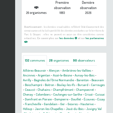
Première
Dernière
observation
observation
organismes
26
1883
2026
Avertissement :
les données visualisables reflètent l'état d'avancement des
connaissances et/ou la disponibilité des données existantes sur le territoire du
Parc & Géoparc : elles ne peuvent en aucun cas être considérées comme
exhaustives.
En savoir plus sur
les données
et sur
les partenaires
132
communes
26
organismes
90
observateurs
Aillières-Beauvoir
-
Alençon
-
Ambrières-les-Vallées
-
Ancinnes
-
Argentan
-
Assé-le-Boisne
-
Aunay-les-Bois
-
Avrilly
-
Bagnoles de l'Orne Normandie
-
Barenton
-
Beauvain
-
Boischampré
-
Boitron
-
Boulay-les-Ifs
-
Bursard
-
Carrouges
-
Ceaucé
-
Chahains
-
Champfrémont
-
Champsecret
-
Chenay
-
Colombiers
-
Coulonges-sur-Sarthe
-
Crissé
-
Cuissai
-
Domfront en Poiraie
-
Dompierre
-
Douillet
-
Écouves
-
Essay
-
Francheville
-
Gandelain
-
Ger
-
Gesvres
-
Hauterive
-
Héloup
-
Javron-les-Chapelles
-
Joué-du-Bois
-
Juvigny Val