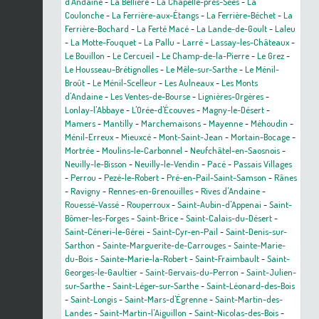
d'Andaine
-
La Bellière
-
La Chapelle-près-Sées
-
La
Coulonche
-
La Ferrière-aux-Étangs
-
La Ferrière-Béchet
-
La
Ferrière-Bochard
-
La Ferté Macé
-
La Lande-de-Goult
-
Laleu
-
La Motte-Fouquet
-
La Pallu
-
Larré
-
Lassay-les-Châteaux
-
Le Bouillon
-
Le Cercueil
-
Le Champ-de-la-Pierre
-
Le Grez
-
Le Housseau-Brétignolles
-
Le Mêle-sur-Sarthe
-
Le Ménil-
Broût
-
Le Ménil-Scelleur
-
Les Aulneaux
-
Les Monts
d'Andaine
-
Les Ventes-de-Bourse
-
Lignières-Orgères
-
Lonlay-l'Abbaye
-
L'Orée-d'Écouves
-
Magny-le-Désert
-
Mamers
-
Mantilly
-
Marchemaisons
-
Mayenne
-
Méhoudin
-
Ménil-Erreux
-
Mieuxcé
-
Mont-Saint-Jean
-
Mortain-Bocage
-
Mortrée
-
Moulins-le-Carbonnel
-
Neufchâtel-en-Saosnois
-
Neuilly-le-Bisson
-
Neuilly-le-Vendin
-
Pacé
-
Passais Villages
-
Perrou
-
Pezé-le-Robert
-
Pré-en-Pail-Saint-Samson
-
Rânes
-
Ravigny
-
Rennes-en-Grenouilles
-
Rives d'Andaine
-
Rouessé-Vassé
-
Rouperroux
-
Saint-Aubin-d'Appenai
-
Saint-
Bômer-les-Forges
-
Saint-Brice
-
Saint-Calais-du-Désert
-
Saint-Céneri-le-Gérei
-
Saint-Cyr-en-Pail
-
Saint-Denis-sur-
Sarthon
-
Sainte-Marguerite-de-Carrouges
-
Sainte-Marie-
du-Bois
-
Sainte-Marie-la-Robert
-
Saint-Fraimbault
-
Saint-
Georges-le-Gaultier
-
Saint-Gervais-du-Perron
-
Saint-Julien-
sur-Sarthe
-
Saint-Léger-sur-Sarthe
-
Saint-Léonard-des-Bois
-
Saint-Longis
-
Saint-Mars-d'Égrenne
-
Saint-Martin-des-
Landes
-
Saint-Martin-l'Aiguillon
-
Saint-Nicolas-des-Bois
-