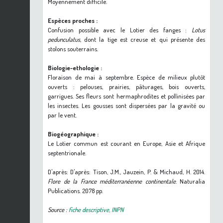
Moyennement difficile.
Espèces proches :
Confusion possible avec le Lotier des fanges :
Lotus
pedunculatus
, dont la tige est creuse et qui présente des
stolons souterrains.
Biologie-ethologie :
Floraison de mai à septembre. Espèce de milieux plutôt
ouverts : pelouses, prairies, pâturages, bois ouverts,
garrigues. Ses fleurs sont hermaphrodites et pollinisées par
les insectes. Les gousses sont dispersées par la gravité ou
par le vent.
Biogéographique :
Le Lotier commun est courant en Europe, Asie et Afrique
septentrionale.
D'après: D'après: Tison, J.M., Jauzein, P. & Michaud, H. 2014.
Flore de la France méditerranéenne continentale
. Naturalia
Publications. 2078 pp.
Source :
fiche descriptive, INPN