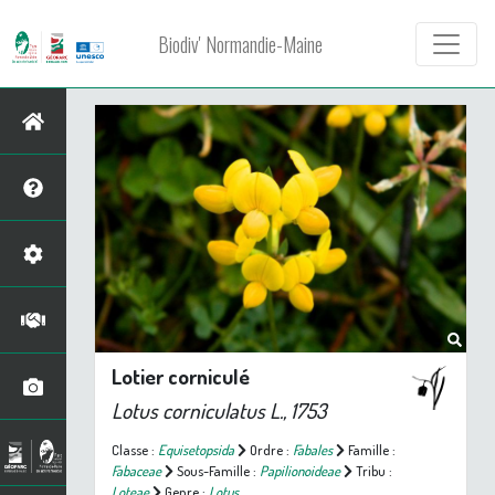
Biodiv' Normandie-Maine
Lotier corniculé
Lotus corniculatus
L., 1753
Classe :
Equisetopsida
Ordre :
Fabales
Famille :
Fabaceae
Sous-Famille :
Papilionoideae
Tribu :
Loteae
Genre :
Lotus