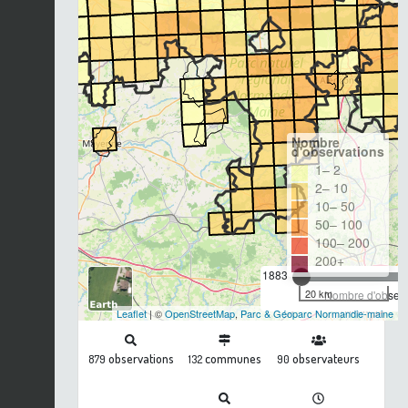
Nombre
d'observations
1– 2
2– 10
10– 50
50– 100
100– 200
200+
1883
20 km
Nombre d'observa
Leaflet
| ©
OpenStreetMap
,
Parc & Géoparc Normandie-maine
observations
communes
observateurs
879
132
90