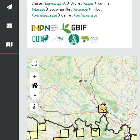
Classe :
Equisetopsida
Ordre :
Vitales
Famille :
Vitaceae
Sous-Famille :
Vitoideae
Tribu :
Parthenocisseae
Genre :
Parthenocissus
+
-