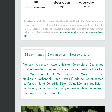
observation
observation
organismes
5
1993
2026
Avertissement :
les données visualisables reflètent l'état d'avancement des
connaissances et/ou la disponibilité des données existantes sur le territoire du
Parc & Géoparc : elles ne peuvent en aucun cas être considérées comme
exhaustives.
En savoir plus sur
les données
et sur
les partenaires
22
communes
5
organismes
9
observateurs
Alençon
-
Argentan
-
Assé-le-Boisne
-
Colombiers
-
Coulonges-
sur-Sarthe
-
Domfront en Poiraie
-
Essay
-
Joué-du-Bois
-
La
Ferté Macé
-
La Pallu
-
Le Mêle-sur-Sarthe
-
Marchemaisons
-
Moulins-le-Carbonnel
-
Pacé
-
Rives d'Andaine
-
Saint-Bômer-
les-Forges
-
Saint-Céneri-le-Gérei
-
Saint-Léonard-des-Bois
-
Saint-Longis
-
Saint-Roch-sur-Égrenne
-
Saint-Sauveur-de-
Carrouges
-
Sougé-le-Ganelon