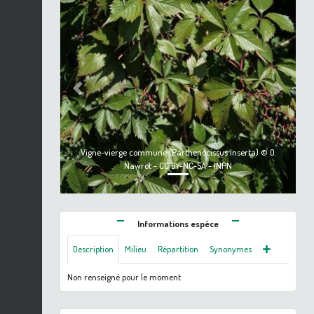
Previous
Next
Vigne-vierge commune (Parthenocissus inserta) © O.
Nawrot - CC BY-NC-SA - INPN
Informations espèce
Description
Milieu
Répartition
Synonymes
Non renseigné pour le moment