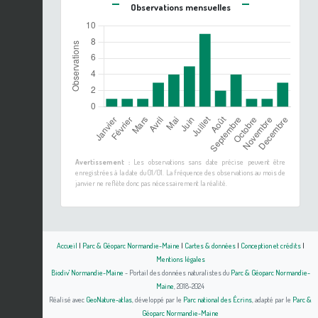
Observations mensuelles
Avertissement :
Les observations sans date précise peuvent être
enregistrées à la date du 01/01. La fréquence des observations au mois de
janvier ne reflète donc pas nécessairement la réalité.
Accueil
|
Parc & Géoparc Normandie-Maine
|
Cartes & données
|
Conception et crédits
|
Mentions légales
Biodiv' Normandie-Maine
- Portail des données naturalistes du
Parc & Géoparc Normandie-
Maine
, 2018-2024
Réalisé avec
GeoNature-atlas
, développé par le
Parc national des Écrins
, adapté par le
Parc &
Géoparc Normandie-Maine