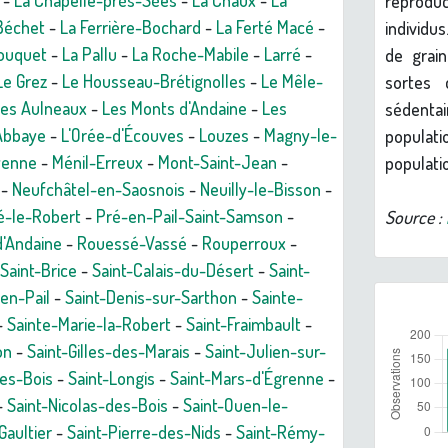
-
La Chapelle-près-Sées
-
La Chaux
-
La
reproduc
-Béchet
-
La Ferrière-Bochard
-
La Ferté Macé
-
individu
ouquet
-
La Pallu
-
La Roche-Mabile
-
Larré
-
de grai
Le Grez
-
Le Housseau-Brétignolles
-
Le Mêle-
sortes 
es Aulneaux
-
Les Monts d'Andaine
-
Les
sédentai
'Abbaye
-
L'Orée-d'Écouves
-
Louzes
-
Magny-le-
populat
yenne
-
Ménil-Erreux
-
Mont-Saint-Jean
-
populati
-
Neufchâtel-en-Saosnois
-
Neuilly-le-Bisson
-
é-le-Robert
-
Pré-en-Pail-Saint-Samson
-
Source :
d'Andaine
-
Rouessé-Vassé
-
Rouperroux
-
Saint-Brice
-
Saint-Calais-du-Désert
-
Saint-
-en-Pail
-
Saint-Denis-sur-Sarthon
-
Sainte-
-
Sainte-Marie-la-Robert
-
Saint-Fraimbault
-
on
-
Saint-Gilles-des-Marais
-
Saint-Julien-sur-
es-Bois
-
Saint-Longis
-
Saint-Mars-d'Égrenne
-
-
Saint-Nicolas-des-Bois
-
Saint-Ouen-le-
Gaultier
-
Saint-Pierre-des-Nids
-
Saint-Rémy-