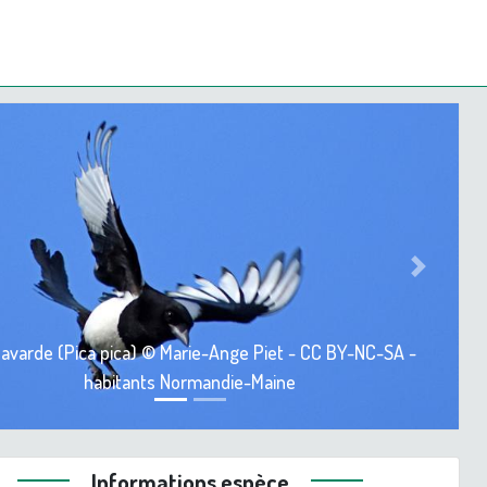
ious
Next
bavarde (Pica pica) © Marie-Ange Piet - CC BY-NC-SA -
habitants Normandie-Maine
Informations espèce