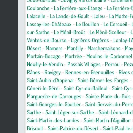
Joué-du-Bois
-
Juvigny Val d'Andaine
-
La Bellière
Coulonche
-
La Ferrière-aux-Étangs
-
La Ferrière
Lalacelle
-
La Lande-de-Goult
-
Laleu
-
La Motte-F
Lassay-les-Châteaux
-
Le Bouillon
-
Le Cercueil
-
sur-Sarthe
-
Le Ménil-Broût
-
Le Ménil-Scelleur
-
L
Ventes-de-Bourse
-
Lignières-Orgères
-
Lonlay-l
Désert
-
Mamers
-
Mantilly
-
Marchemaisons
-
Ma
Mortain-Bocage
-
Mortrée
-
Moulins-le-Carbonnel
Neuilly-le-Vendin
-
Passais Villages
-
Perrou
-
Pez
Rânes
-
Ravigny
-
Rennes-en-Grenouilles
-
Rives 
Saint-Aubin-d'Appenai
-
Saint-Bômer-les-Forges
-
Céneri-le-Gérei
-
Saint-Cyr-du-Bailleul
-
Saint-Cyr
Marguerite-de-Carrouges
-
Sainte-Marie-du-Bois
Saint-Georges-le-Gaultier
-
Saint-Gervais-du-Perr
Sarthe
-
Saint-Léger-sur-Sarthe
-
Saint-Léonard-d
Saint-Martin-des-Landes
-
Saint-Martin-l'Aiguillon
Brisoult
-
Saint-Patrice-du-Désert
-
Saint-Paul-le-