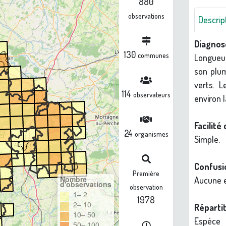
880
observations
Descrip
Diagnos
130
communes
Longueur
son plum
verts. 
114
observateurs
environ l
Facilité 
24
organismes
Simple.
Confusio
Première
Nombre
Aucune 
d'observations
observation
1– 2
1978
2– 10
Répartit
10– 50
Espèce 
50– 100