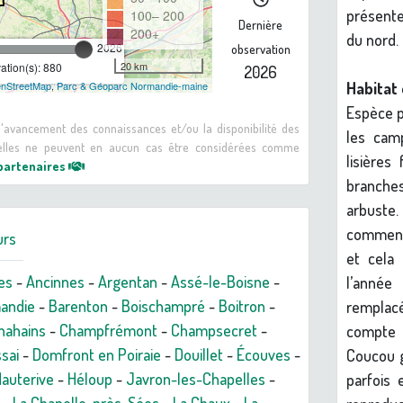
présente
100– 200
Dernière
200+
du nord.
2026
observation
20 km
tion(s): 880
2026
Habitat 
nStreetMap
,
Parc & Géoparc Normandie-maine
Espèce p
 d'avancement des connaissances et/ou la disponibilité des
les camp
: elles ne peuvent en aucun cas être considérées comme
lisières
 partenaires
branches
arbuste.
commenc
urs
et cela
es
-
Ancinnes
-
Argentan
-
Assé-le-Boisne
-
l’année 
mandie
-
Barenton
-
Boischampré
-
Boitron
-
remplacé
hahains
-
Champfrémont
-
Champsecret
-
compte 3
sai
-
Domfront en Poiraie
-
Douillet
-
Écouves
-
Coucou g
auterive
-
Héloup
-
Javron-les-Chapelles
-
parfois 