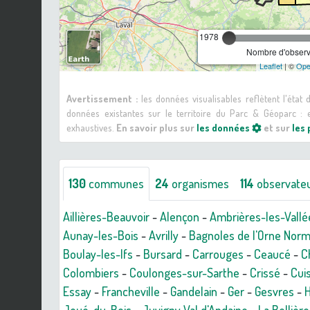
1978
Nombre d'observa
Leaflet
| ©
Ope
Avertissement :
les données visualisables reflètent l'état
données existantes sur le territoire du Parc & Géoparc 
exhaustives.
En savoir plus sur
les données
et sur
les
130
communes
24
organismes
114
observate
Aillières-Beauvoir
-
Alençon
-
Ambrières-les-Vallé
Aunay-les-Bois
-
Avrilly
-
Bagnoles de l'Orne Nor
Boulay-les-Ifs
-
Bursard
-
Carrouges
-
Ceaucé
-
C
Colombiers
-
Coulonges-sur-Sarthe
-
Crissé
-
Cuis
Essay
-
Francheville
-
Gandelain
-
Ger
-
Gesvres
-
H