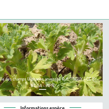
ious
Next
lle des champs (Aphanes arvensis) © H. TINGUY - CC BY-
NC-SA - INPN
Informations espèce