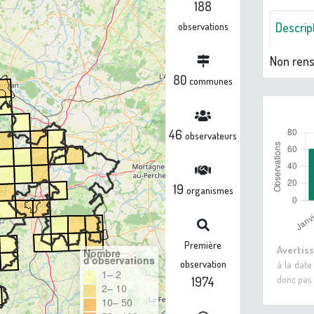
188
Descrip
observations
Non ren
80
communes
46
observateurs
19
organismes
Première
Avertis
Nombre
d'observations
observation
à la date
1– 2
donc pas 
1974
2– 10
10– 50