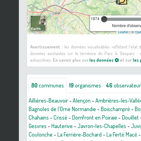
1974
Nombre d'observa
Leaflet
| ©
Ope
Avertissement :
les données visualisables reflètent l'état
données existantes sur le territoire du Parc & Géoparc 
exhaustives.
En savoir plus sur
les données
et sur
les
80
communes
19
organismes
46
observateu
Aillières-Beauvoir
-
Alençon
-
Ambrières-les-Vallé
Bagnoles de l'Orne Normandie
-
Boischampré
-
Bo
Chahains
-
Crissé
-
Domfront en Poiraie
-
Douillet
Gesvres
-
Hauterive
-
Javron-les-Chapelles
-
Juvi
Coulonche
-
La Ferrière-Bochard
-
La Ferté Macé