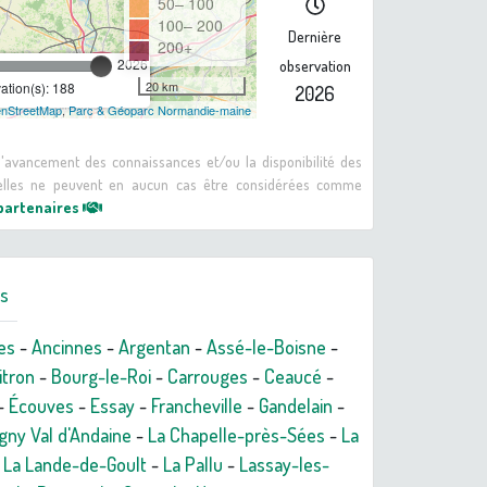
50– 100
100– 200
Dernière
200+
2026
observation
20 km
tion(s): 188
2026
nStreetMap
,
Parc & Géoparc Normandie-maine
 d'avancement des connaissances et/ou la disponibilité des
: elles ne peuvent en aucun cas être considérées comme
 partenaires
rs
es
-
Ancinnes
-
Argentan
-
Assé-le-Boisne
-
itron
-
Bourg-le-Roi
-
Carrouges
-
Ceaucé
-
-
Écouves
-
Essay
-
Francheville
-
Gandelain
-
gny Val d'Andaine
-
La Chapelle-près-Sées
-
La
-
La Lande-de-Goult
-
La Pallu
-
Lassay-les-