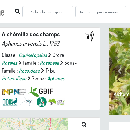
ne
Alchémille des champs
Aphanes arvensis
L., 1753
Classe :
Equisetopsida
Ordre :
Rosales
Famille :
Rosaceae
Sous-
Famille :
Rosoideae
Tribu :
Prev
Potentilleae
Genre :
Aphanes
Alchémi