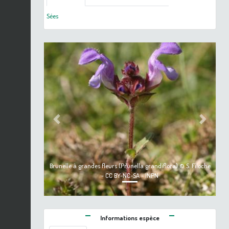
Sées
Previous
Next
Brunelle à grandes fleurs (Prunella grandiflora) © S. Filoche
- CC BY-NC-SA - INPN
Informations espèce