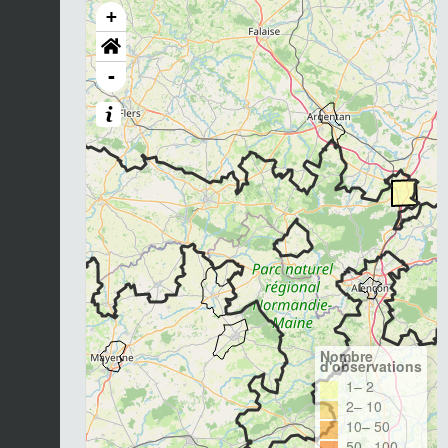
+
-
Nombre
d'observations
1– 2
2– 10
10– 50
50– 100