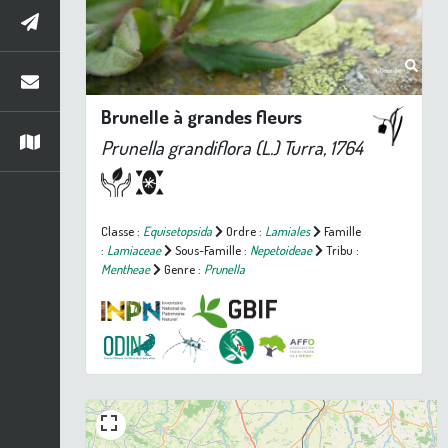
Brunelle à grandes fleurs
Prunella grandiflora
(L.) Turra, 1764
Classe :
Equisetopsida
Ordre :
Lamiales
Famille
:
Lamiaceae
Sous-Famille :
Nepetoideae
Tribu :
Mentheae
Genre :
Prunella