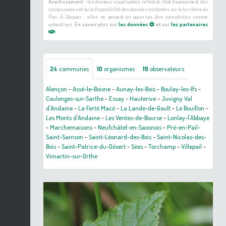
Avertissement :
les données visualisables reflètent l'état d'avancement des
connaissances et/ou la disponibilité des données existantes sur le territoire du
Parc & Géoparc : elles ne peuvent en aucun cas être considérées comme
exhaustives.
En savoir plus sur
les données
et sur
les partenaires
24
communes
10
organismes
19
observateurs
Alençon
-
Assé-le-Boisne
-
Aunay-les-Bois
-
Boulay-les-Ifs
-
Coulonges-sur-Sarthe
-
Essay
-
Hauterive
-
Juvigny Val
d'Andaine
-
La Ferté Macé
-
La Lande-de-Goult
-
Le Bouillon
-
Les Monts d'Andaine
-
Les Ventes-de-Bourse
-
Lonlay-l'Abbaye
-
Marchemaisons
-
Neufchâtel-en-Saosnois
-
Pré-en-Pail-
Saint-Samson
-
Saint-Léonard-des-Bois
-
Saint-Nicolas-des-
Bois
-
Saint-Patrice-du-Désert
-
Sées
-
Torchamp
-
Villepail
-
Vimartin-sur-Orthe