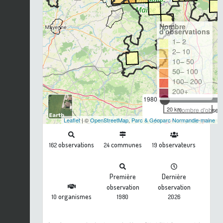
Nombre
d'observations
1– 2
2– 10
10– 50
50– 100
100– 200
200+
1980
20 km
Nombre d'observa
Leaflet
| ©
OpenStreetMap
,
Parc & Géoparc Normandie-maine
observations
communes
observateurs
162
24
19
Première
Dernière
observation
observation
organismes
10
1980
2026