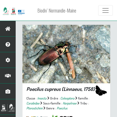
Biodiv' Normandie-Maine
Poecilus cupreus
(Linnaeus, 1758)
Classe :
Insecta
Ordre :
Coleoptera
Famille :
Carabidae
Sous-Famille :
Harpalinae
Tribu :
Pterostichini
Genre :
Poecilus