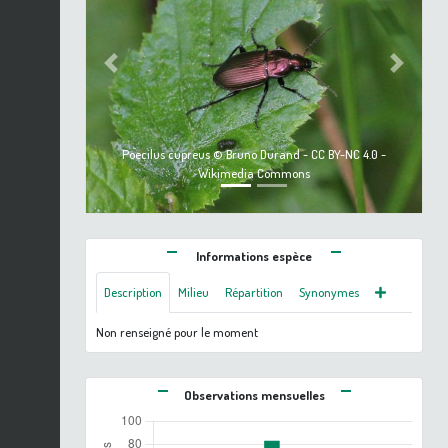
Previous
Next
Poecilus cupreus © Bruno Durand - CC BY-NC 4.0 -
Wikimedia Commons
Informations espèce
Description
Milieu
Répartition
Synonymes
Non renseigné pour le moment
Observations mensuelles