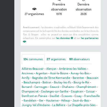
Première
Dernière
observation
observation
organismes
27
1978
2026
Avertissement :
les données visualisables reflètent l'état d'avancement des
connaissances et/ou la disponibilité des données existantes sur le territoire du
Parc & Géoparc : elles ne peuvent en aucun cas être considérées comme
exhaustives.
En savoir plus sur
les données
et sur
les partenaires
124
communes
27
organismes
101
observateurs
Aillières-Beauvoir
-
Alençon
-
Ambrières-les-Vallées
-
Ancinnes
-
Argentan
-
Assé-le-Boisne
-
Aunay-les-Bois
-
Avrilly
-
Bagnoles de l'Orne Normandie
-
Barenton
-
Beauvain
-
Boischampré
-
Boitron
-
Boulay-les-Ifs
-
Bourg-le-Roi
-
Bursard
-
Carrouges
-
Ceaucé
-
Chahains
-
Champfrémont
-
Champsecret
-
Coulonges-sur-Sarthe
-
Couptrain
-
Cuissai
-
Domfront en Poiraie
-
Douillet
-
Écouves
-
Essay
-
Francheville
-
Gandelain
-
Ger
-
Hauterive
-
Héloup
-
Joué-du-Bois
-
Juvigny Val d'Andaine
-
La Bellière
-
La Chapelle-près-Sées
-