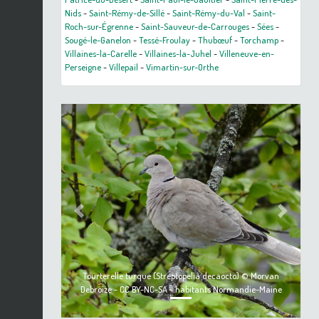
Nids
-
Saint-Rémy-de-Sillé
-
Saint-Rémy-du-Val
-
Saint-
Roch-sur-Égrenne
-
Saint-Sauveur-de-Carrouges
-
Sées
-
Sougé-le-Ganelon
-
Tessé-Froulay
-
Thubœuf
-
Torchamp
-
Villaines-la-Carelle
-
Villaines-la-Juhel
-
Villeneuve-en-
Perseigne
-
Villepail
-
Vimartin-sur-Orthe
Previous
Next
Tourterelle turque (Streptopelia decaocto) © Morvan
Debroize - CC BY-NC-SA - habitants Normandie-Maine