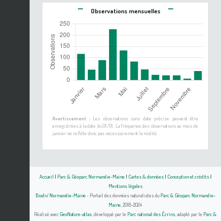
Observations mensuelles
Avertissement :
Les observations sans date précise peuvent être
enregistrées à la date du 01/01. La fréquence des observations au mois de
janvier ne reflète donc pas nécessairement la réalité.
Accueil
|
Parc & Géoparc Normandie-Maine
|
Cartes & données
|
Conception et crédits
|
Mentions légales
Biodiv' Normandie-Maine
- Portail des données naturalistes du
Parc & Géoparc Normandie-
Maine
, 2018-2024
Réalisé avec
GeoNature-atlas
, développé par le
Parc national des Écrins
, adapté par le
Parc &