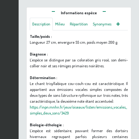
Informations espèce
Description
Milieu
Répartition
Synonymes
Taille/poids :
Longueur 27 cm, envergure 55 cm, poids moyen 200 g.
Diagnose :
L’espèce se distingue par sa coloration gris rosé, son demi-
collier noir et ses rémiges primaires noirâtres.
Détermination :
Le chant trisyllabique cou-couh-cou est caractéristique. Il
appartient aux émissions vocales simples composées de
deux types de sons (structure rythmique sur trois notes, très
caractéristique, la deuxième note étant accentuée).
https://inpn.mnhn.fr/jeux/oiseaux/listen/emissions_vocales_
simples_deux_sons/3429
Biologie-éthologie :
L’espèce est sédentaire, pouvant former des dortoirs
hivernaux regroupant parfois plusieurs centaines