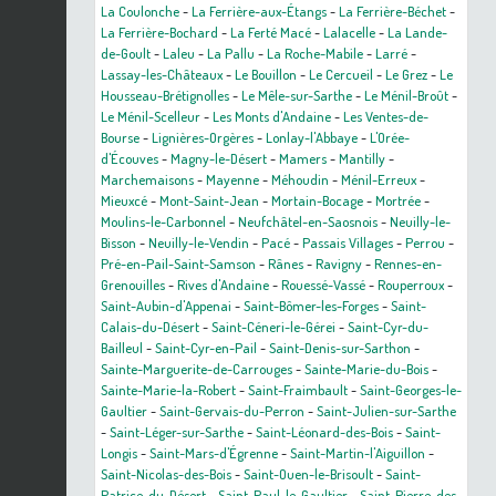
La Coulonche
-
La Ferrière-aux-Étangs
-
La Ferrière-Béchet
-
La Ferrière-Bochard
-
La Ferté Macé
-
Lalacelle
-
La Lande-
de-Goult
-
Laleu
-
La Pallu
-
La Roche-Mabile
-
Larré
-
Lassay-les-Châteaux
-
Le Bouillon
-
Le Cercueil
-
Le Grez
-
Le
Housseau-Brétignolles
-
Le Mêle-sur-Sarthe
-
Le Ménil-Broût
-
Le Ménil-Scelleur
-
Les Monts d'Andaine
-
Les Ventes-de-
Bourse
-
Lignières-Orgères
-
Lonlay-l'Abbaye
-
L'Orée-
d'Écouves
-
Magny-le-Désert
-
Mamers
-
Mantilly
-
Marchemaisons
-
Mayenne
-
Méhoudin
-
Ménil-Erreux
-
Mieuxcé
-
Mont-Saint-Jean
-
Mortain-Bocage
-
Mortrée
-
Moulins-le-Carbonnel
-
Neufchâtel-en-Saosnois
-
Neuilly-le-
Bisson
-
Neuilly-le-Vendin
-
Pacé
-
Passais Villages
-
Perrou
-
Pré-en-Pail-Saint-Samson
-
Rânes
-
Ravigny
-
Rennes-en-
Grenouilles
-
Rives d'Andaine
-
Rouessé-Vassé
-
Rouperroux
-
Saint-Aubin-d'Appenai
-
Saint-Bômer-les-Forges
-
Saint-
Calais-du-Désert
-
Saint-Céneri-le-Gérei
-
Saint-Cyr-du-
Bailleul
-
Saint-Cyr-en-Pail
-
Saint-Denis-sur-Sarthon
-
Sainte-Marguerite-de-Carrouges
-
Sainte-Marie-du-Bois
-
Sainte-Marie-la-Robert
-
Saint-Fraimbault
-
Saint-Georges-le-
Gaultier
-
Saint-Gervais-du-Perron
-
Saint-Julien-sur-Sarthe
-
Saint-Léger-sur-Sarthe
-
Saint-Léonard-des-Bois
-
Saint-
Longis
-
Saint-Mars-d'Égrenne
-
Saint-Martin-l'Aiguillon
-
Saint-Nicolas-des-Bois
-
Saint-Ouen-le-Brisoult
-
Saint-
Patrice-du-Désert
-
Saint-Paul-le-Gaultier
-
Saint-Pierre-des-