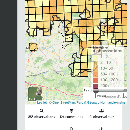
Nombre
d'observations
1– 2
2– 10
10– 50
50– 100
100– 200
200+
1978
20 km
Nombre d'observa
Leaflet
| ©
OpenStreetMap
,
Parc & Géoparc Normandie-maine
observations
communes
observateurs
858
124
101