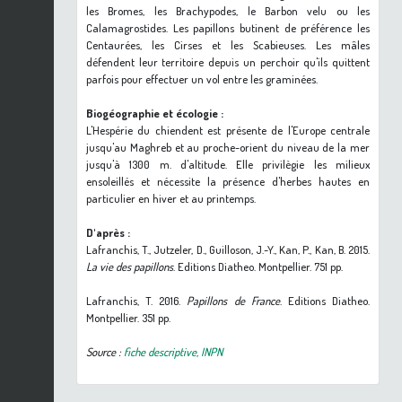
les Bromes, les Brachypodes, le Barbon
velu ou les
Calamagrostides. Les papillons butinent de préférence les
Centaurées, les Cirses et les Scabieuses. Les mâles
défendent leur territoire depuis un perchoir qu'ils quittent
parfois pour effectuer un vol entre les graminées.
Biogéographie et écologie :
L'Hespérie du chiendent est présente de l'Europe centrale
jusqu'au Maghreb et au proche-orient du niveau de la mer
jusqu'à 1300 m. d'altitude. Elle privilègie les milieux
ensoleillés et nécessite la présence d'herbes hautes en
particulier en hiver et au printemps.
D'après :
Lafranchis, T., Jutzeler, D., Guilloson, J.-Y., Kan, P., Kan, B. 2015.
La vie des papillons
. Editions Diatheo. Montpellier. 751 pp.
Lafranchis, T. 2016.
Papillons de France
. Editions Diatheo.
Montpellier. 351 pp.
Source :
fiche descriptive, INPN