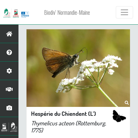
Biodiv' Normandie-Maine
Hespérie du Chiendent (L')
Thymelicus acteon
(Rottemburg,
1775)