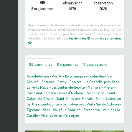
observation
observation
organismes
8
1979
2026
Avertissement :
les données visualisables reflètent l'état d'avancement des
connaissances et/ou la disponibilité des données existantes sur le territoire du
Parc & Géoparc : elles ne peuvent en aucun cas être considérées comme
exhaustives.
En savoir plus sur
les données
et sur
les partenaires
26
communes
8
organismes
17
observateurs
Assé-le-Boisne
-
Avrilly
-
Boischampré
-
Boulay-les-Ifs
-
Ceaucé
-
Écouves
-
Essay
-
Gesvres
-
La Chapelle-près-Sées
-
La Ferté Macé
-
Les Ventes-de-Bourse
-
Mamers
-
Pré-en-
Pail-Saint-Samson
-
Rives d'Andaine
-
Saint-Brice
-
Saint-
Calais-du-Désert
-
Saint-Gilles-des-Marais
-
Saint-Julien-sur-
Sarthe
-
Saint-Longis
-
Saint-Rémy-du-Val
-
Saint-Roch-sur-
Égrenne
-
Sées
-
Sougé-le-Ganelon
-
Torchamp
-
Villaines-la-
Carelle
-
Villeneuve-en-Perseigne