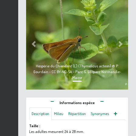
Previous
Next
Hespérie du Chiendent (L') (Thymelicus acteon) © P.
Gourdain - CC BY-NC-SA - Parc & Géoparc Normandie-
Maine
Informations espèce
Description
Milieu
Répartition
Synonymes
Taille :
Les adultes mesurent 24 à 28 mm.