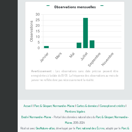
Observations mensuelles
Avertissement :
Les observations sans date précise peuvent être
enregistrées à la date du 01/01. La fréquence des observations au mois de
janvier ne reflète donc pas nécessairement la réalité.
Accueil
|
Parc & Géoparc Normandie-Maine
|
Cartes & données
|
Conception et crédits
|
Mentions légales
Biodiv' Normandie-Maine
- Portail des données naturalistes du
Parc & Géoparc Normandie-
Maine
, 2018-2024
Réalisé avec
GeoNature-atlas
, développé par le
Parc national des Écrins
, adapté par le
Parc &