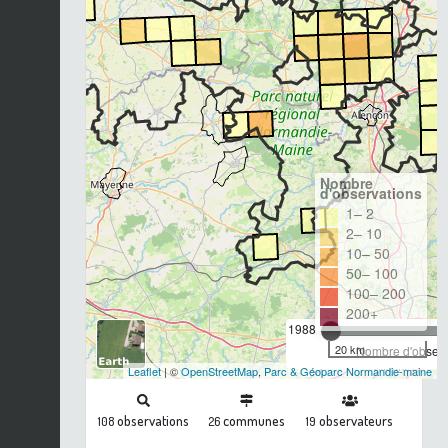
Nombre
d'observations
1– 2
2– 10
10– 50
50– 100
100– 200
200+
1988
20 km
Nombre d'observa
Leaflet
| ©
OpenStreetMap
,
Parc & Géoparc Normandie-maine
observations
communes
observateurs
108
26
19