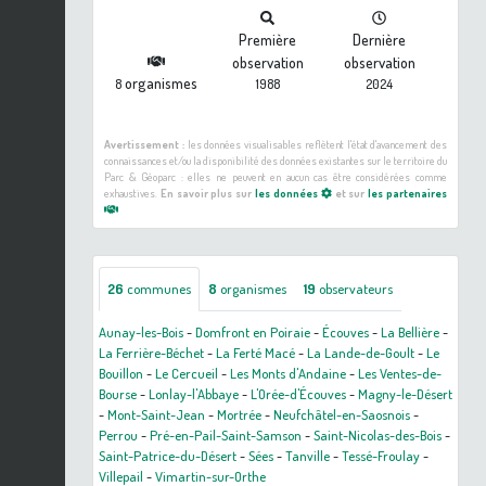
Première
Dernière
observation
observation
organismes
8
1988
2024
Avertissement :
les données visualisables reflètent l'état d'avancement des
connaissances et/ou la disponibilité des données existantes sur le territoire du
Parc & Géoparc : elles ne peuvent en aucun cas être considérées comme
exhaustives.
En savoir plus sur
les données
et sur
les partenaires
26
communes
8
organismes
19
observateurs
Aunay-les-Bois
-
Domfront en Poiraie
-
Écouves
-
La Bellière
-
La Ferrière-Béchet
-
La Ferté Macé
-
La Lande-de-Goult
-
Le
Bouillon
-
Le Cercueil
-
Les Monts d'Andaine
-
Les Ventes-de-
Bourse
-
Lonlay-l'Abbaye
-
L'Orée-d'Écouves
-
Magny-le-Désert
-
Mont-Saint-Jean
-
Mortrée
-
Neufchâtel-en-Saosnois
-
Perrou
-
Pré-en-Pail-Saint-Samson
-
Saint-Nicolas-des-Bois
-
Saint-Patrice-du-Désert
-
Sées
-
Tanville
-
Tessé-Froulay
-
Villepail
-
Vimartin-sur-Orthe