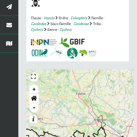
Classe :
Insecta
Ordre :
Coleoptera
Famille :
Carabidae
Sous-Famille :
Carabinae
Tribu :
Cychrini
Genre :
Cychrus
+
-