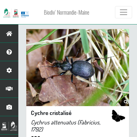
Biodiv' Normandie-Maine
Cychre cristalisé
Cychrus attenuatus
(Fabricius,
1792)