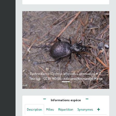
Previous
Next
Cychre élancé (Cychrus attenuatus attenuatus) © J.
Touroult - CC BY-NC-SA - habitants Normandie-Maine
Informations espèce
Description
Milieu
Répartition
Synonymes