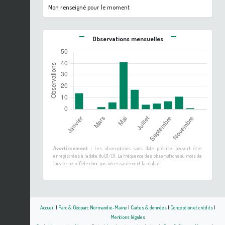
Non renseigné pour le moment
Observations mensuelles
Avertissement :
Les observations sans date précise peuvent être
enregistrées à la date du 01/01. La fréquence des observations au mois de
janvier ne reflète donc pas nécessairement la réalité.
Accueil
|
Parc & Géoparc Normandie-Maine
|
Cartes & données
|
Conception et crédits
|
Mentions légales