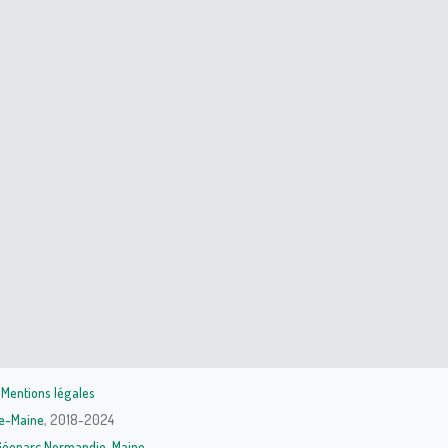
|
Mentions légales
e-Maine
, 2018-2024
Géoparc Normandie-Maine