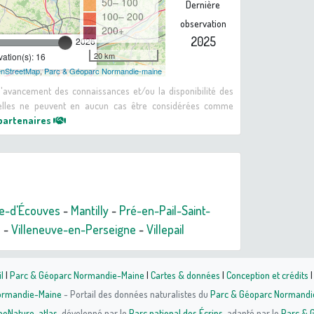
50– 100
Dernière
100– 200
observation
200+
2025
2026
20 km
ation(s): 16
nStreetMap
,
Parc & Géoparc Normandie-maine
 d'avancement des connaissances et/ou la disponibilité des
: elles ne peuvent en aucun cas être considérées comme
 partenaires
ée-d'Écouves
-
Mantilly
-
Pré-en-Pail-Saint-
e
-
Villeneuve-en-Perseigne
-
Villepail
l
|
Parc & Géoparc Normandie-Maine
|
Cartes & données
|
Conception et crédits
Normandie-Maine
- Portail des données naturalistes du
Parc & Géoparc Normandi
eoNature-atlas
, développé par le
Parc national des Écrins
, adapté par le
Parc & 