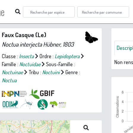
ne
Faux Casque (Le)
Noctua interjecta
Hübner, 1803
Descrip
Classe :
Insecta
Ordre :
Lepidoptera
Non ren
Famille :
Noctuidae
Sous-Famille :
Noctuinae
Tribu :
Noctuini
Genre :
Noctua