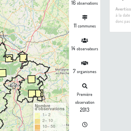
16
observations
Avertis
à la date
donc pas 
11
communes
14
observateurs
7
organismes
Première
observation
Nombre
d'observations
2013
1– 2
2– 10
10– 50