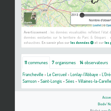
2013
Nombre d'observ
Leaflet
| ©
Ope
Avertissement :
les données visualisables reflètent l'état
données existantes sur le territoire du Parc & Géoparc 
exhaustives.
En savoir plus sur
les données
et sur
les
11
communes
7
organismes
14
observateurs
Francheville
-
Le Cercueil
-
Lonlay-l'Abbaye
-
L'Or
Samson
-
Saint-Longis
-
Sées
-
Villaines-la-Carell
Accuei
Biodiv' 
Réalisé avec
G