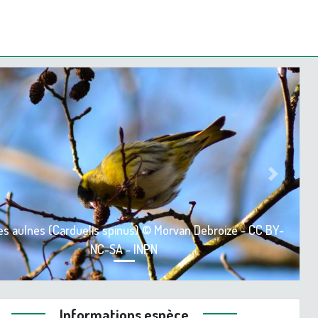
ious
Next
des aulnes (Carduelis spinus) © Morvan Debroize - CC BY-
NC-SA - INPN
Informations espèce