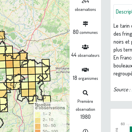
244
observations
Descrip
Le tarin
80
communes
des frin
noirs et
plus tern
44
observateurs
En Franc
bouleaux
regroupé
18
organismes
Source :
Première
Nombre
d'observations
observation
1– 2
1980
2– 10
10– 50
50– 100