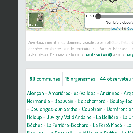
1980
Nombre d'observa
Leaflet
| ©
Ope
Avertissement :
les données visualisables reflètent l'état
données existantes sur le territoire du Parc & Géoparc 
exhaustives.
En savoir plus sur
les données
et sur
les
80
communes
18
organismes
44
observateu
Alençon
-
Ambrières-les-Vallées
-
Ancinnes
-
Arg
Normandie
-
Beauvain
-
Boischampré
-
Boulay-les
-
Coulonges-sur-Sarthe
-
Couptrain
-
Domfront en
Héloup
-
Juvigny Val d'Andaine
-
La Bellière
-
La C
Béchet
-
La Ferrière-Bochard
-
La Ferté Macé
-
La