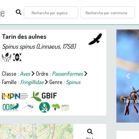
ne
Tarin des aulnes
Spinus spinus
(Linnaeus, 1758)
Classe :
Aves
Ordre :
Passeriformes
Prev
Famille :
Fringillidae
Genre :
Spinus
Tarin 