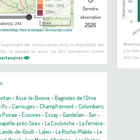
100– 200
Dernière
200+
2026
observation
20 km
tion(s): 244
2026
nStreetMap
,
Parc & Géoparc Normandie-maine
Avertis
 d'avancement des connaissances et/ou la disponibilité des
à la date
: elles ne peuvent en aucun cas être considérées comme
donc pas 
 partenaires
rs
entan
-
Assé-le-Boisne
-
Bagnoles de l'Orne
-Ifs
-
Carrouges
-
Champfrémont
-
Colombiers
 Poiraie
-
Écouves
-
Essay
-
Gandelain
-
Ger
-
hapelle-près-Sées
-
La Coulonche
-
La Ferrière-
 Lande-de-Goult
-
Laleu
-
La Roche-Mabile
-
Le