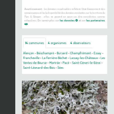
Avertissement :
les données visualisables reflètent l'état d'avancement des
connaissances et/ou la disponibilité des données existantes sur le territoire du
Parc & Géoparc : elles ne peuvent en aucun cas être considérées comme
exhaustives.
En savoir plus sur
les données
et sur
les partenaires
14
communes
4
organismes
4
observateurs
Alençon
-
Boischampré
-
Bursard
-
Champfrémont
-
Essay
-
Francheville
-
La Ferrière-Béchet
-
Lassay-les-Châteaux
-
Les
Ventes-de-Bourse
-
Mortrée
-
Pacé
-
Saint-Céneri-le-Gérei
-
Saint-Léonard-des-Bois
-
Sées