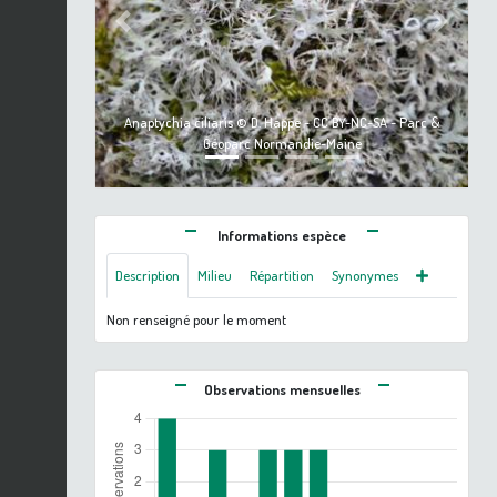
Previous
Next
Anaptychia ciliaris © D. Happe - CC BY-NC-SA - Parc &
Géoparc Normandie-Maine
Informations espèce
Description
Milieu
Répartition
Synonymes
Non renseigné pour le moment
Observations mensuelles