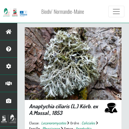
Biodiv' Normandie-Maine
Anaptychia ciliaris
(L.) Körb. ex
A.Massal., 1853
Classe :
Lecanoromycetes
Ordre :
Caliciales
Famille :
Physciaceae
Genre :
Anaptychia