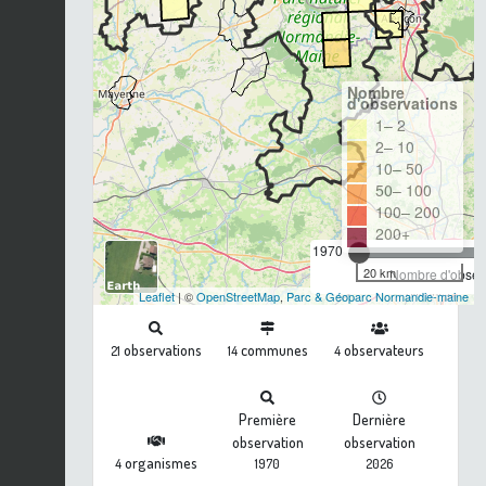
Nombre
d'observations
1– 2
2– 10
10– 50
50– 100
100– 200
200+
1970
20 km
Nombre d'observ
Leaflet
| ©
OpenStreetMap
,
Parc & Géoparc Normandie-maine
observations
communes
observateurs
21
14
4
Première
Dernière
observation
observation
organismes
4
1970
2026