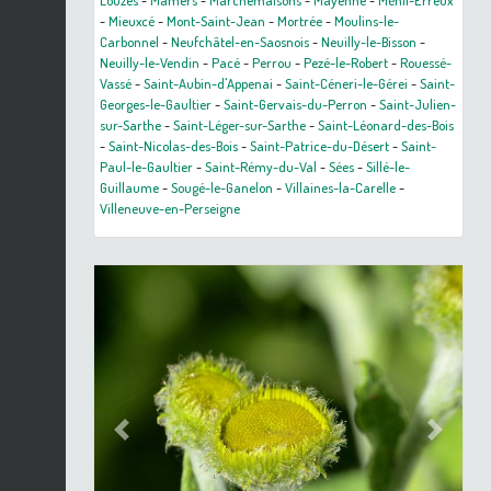
Louzes
-
Mamers
-
Marchemaisons
-
Mayenne
-
Ménil-Erreux
-
Mieuxcé
-
Mont-Saint-Jean
-
Mortrée
-
Moulins-le-
Carbonnel
-
Neufchâtel-en-Saosnois
-
Neuilly-le-Bisson
-
Neuilly-le-Vendin
-
Pacé
-
Perrou
-
Pezé-le-Robert
-
Rouessé-
Vassé
-
Saint-Aubin-d'Appenai
-
Saint-Céneri-le-Gérei
-
Saint-
Georges-le-Gaultier
-
Saint-Gervais-du-Perron
-
Saint-Julien-
sur-Sarthe
-
Saint-Léger-sur-Sarthe
-
Saint-Léonard-des-Bois
-
Saint-Nicolas-des-Bois
-
Saint-Patrice-du-Désert
-
Saint-
Paul-le-Gaultier
-
Saint-Rémy-du-Val
-
Sées
-
Sillé-le-
Guillaume
-
Sougé-le-Ganelon
-
Villaines-la-Carelle
-
Villeneuve-en-Perseigne
Previous
Next