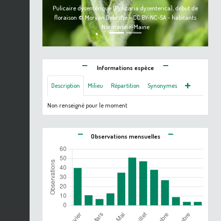
Pulicaire dysentérique (Pulicaria dysenterica), début de
floraison © Morvan Debroize - CC BY-NC-SA - habitants
Normandie-Maine
Informations espèce
Description
Milieu
Répartition
Synonymes
Non renseigné pour le moment
Observations mensuelles