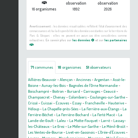
observation
observation
organismes
16
1892
2026
Avertissement :
les données visualisables reflètent l'état d'avancement des
connaissances et/ou la disponibilité des données existantes sur le territoire du
Parc & Géoparc : elles ne peuvent en aucun cas être considérées comme
exhaustives.
En savoir plus sur
les données
et sur
les partenaires
71
communes
16
organismes
51
observateurs
Aillières-Beauvoir
-
Alençon
-
Ancinnes
-
Argentan
-
Assé-le-
Boisne
-
Aunay-les-Bois
-
Bagnoles de l'Orne Normandie
-
Boischampré
-
Boitron
-
Bursard
-
Carrouges
-
Ceaucé
-
Champsecret
-
Chenay
-
Colombiers
-
Coulonges-sur-Sarthe
-
Crissé
-
Cuissai
-
Écouves
-
Essay
-
Francheville
-
Hauterive
-
Héloup
-
La Chapelle-près-Sées
-
La Ferrière-aux-Étangs
-
La
Ferrière-Béchet
-
La Ferrière-Bochard
-
La Ferté Macé
-
La
Lande-de-Goult
-
Laleu
-
La Motte-Fouquet
-
Larré
-
Lassay-
les-Châteaux
-
Le Grez
-
Le Mêle-sur-Sarthe
-
Le Ménil-Broût
-
Les Ventes-de-Bourse
-
Livet-en-Saosnois
-
L'Orée-d'Écouves
-