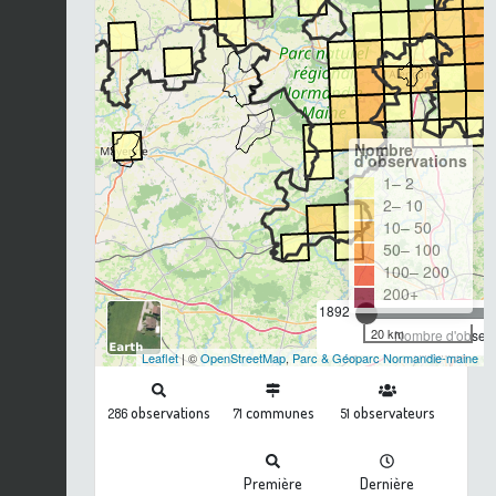
Nombre
d'observations
1– 2
2– 10
10– 50
50– 100
100– 200
200+
1892
20 km
Nombre d'observa
Leaflet
| ©
OpenStreetMap
,
Parc & Géoparc Normandie-maine
observations
communes
observateurs
286
71
51
Première
Dernière