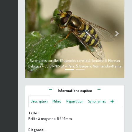
Previous
Next
Syrphe des corolles (Eupeodes corollae), femelle © Morvan
Debroize - CC BY-NC-SA - Parc & Géoparc Normandie-Maine
Informations espèce
Description
Milieu
Répartition
Synonymes
Taille :
Petite à moyenne, 6 à 10mm.
Diagnose :