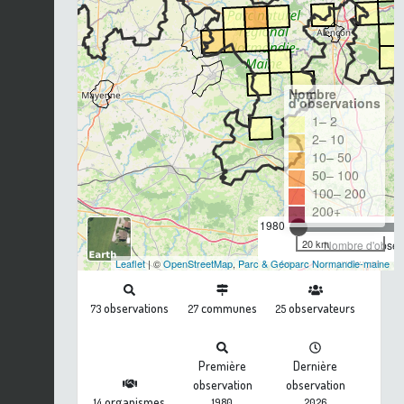
Nombre
d'observations
1– 2
2– 10
10– 50
50– 100
100– 200
200+
1980
20 km
Nombre d'observ
Leaflet
| ©
OpenStreetMap
,
Parc & Géoparc Normandie-maine
observations
communes
observateurs
73
27
25
Première
Dernière
observation
observation
organismes
14
1980
2026