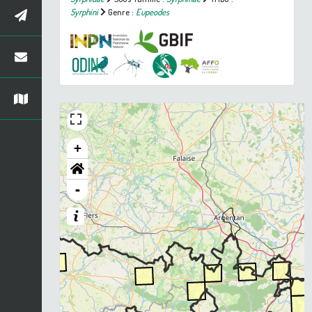
Syrphini
Genre :
Eupeodes
+
-