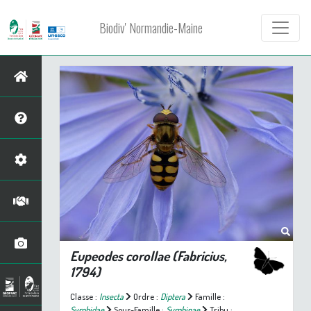
Biodiv' Normandie-Maine
Eupeodes corollae
(Fabricius,
1794)
Classe :
Insecta
Ordre :
Diptera
Famille :
Syrphidae
Sous-Famille :
Syrphinae
Tribu :