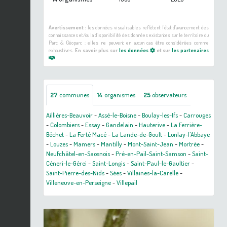
Avertissement :
les données visualisables reflètent l'état d'avancement des
connaissances et/ou la disponibilité des données existantes sur le territoire du
Parc & Géoparc : elles ne peuvent en aucun cas être considérées comme
exhaustives.
En savoir plus sur
les données
et sur
les partenaires
27
communes
14
organismes
25
observateurs
Aillières-Beauvoir
-
Assé-le-Boisne
-
Boulay-les-Ifs
-
Carrouges
-
Colombiers
-
Essay
-
Gandelain
-
Hauterive
-
La Ferrière-
Béchet
-
La Ferté Macé
-
La Lande-de-Goult
-
Lonlay-l'Abbaye
-
Louzes
-
Mamers
-
Mantilly
-
Mont-Saint-Jean
-
Mortrée
-
Neufchâtel-en-Saosnois
-
Pré-en-Pail-Saint-Samson
-
Saint-
Céneri-le-Gérei
-
Saint-Longis
-
Saint-Paul-le-Gaultier
-
Saint-Pierre-des-Nids
-
Sées
-
Villaines-la-Carelle
-
Villeneuve-en-Perseigne
-
Villepail