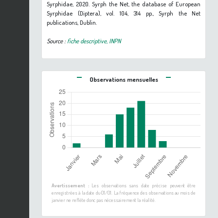
Syrphidae, 2020. Syrph the Net, the database of European
Syrphidae (Diptera), vol. 104, 314 pp., Syrph the Net
publications, Dublin.
Source :
fiche descriptive, INPN
Observations mensuelles
Avertissement :
Les observations sans date précise peuvent être
enregistrées à la date du 01/01. La fréquence des observations au mois de
janvier ne reflète donc pas nécessairement la réalité.