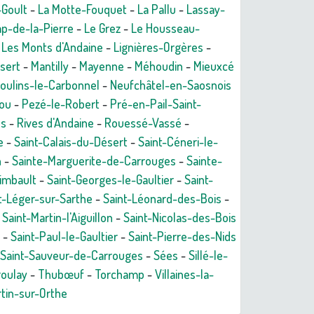
-Goult
-
La Motte-Fouquet
-
La Pallu
-
Lassay-
p-de-la-Pierre
-
Le Grez
-
Le Housseau-
-
Les Monts d'Andaine
-
Lignières-Orgères
-
sert
-
Mantilly
-
Mayenne
-
Méhoudin
-
Mieuxcé
oulins-le-Carbonnel
-
Neufchâtel-en-Saosnois
ou
-
Pezé-le-Robert
-
Pré-en-Pail-Saint-
es
-
Rives d'Andaine
-
Rouessé-Vassé
-
e
-
Saint-Calais-du-Désert
-
Saint-Céneri-le-
n
-
Sainte-Marguerite-de-Carrouges
-
Sainte-
aimbault
-
Saint-Georges-le-Gaultier
-
Saint-
t-Léger-sur-Sarthe
-
Saint-Léonard-des-Bois
-
-
Saint-Martin-l'Aiguillon
-
Saint-Nicolas-des-Bois
-
Saint-Paul-le-Gaultier
-
Saint-Pierre-des-Nids
Saint-Sauveur-de-Carrouges
-
Sées
-
Sillé-le-
roulay
-
Thubœuf
-
Torchamp
-
Villaines-la-
tin-sur-Orthe