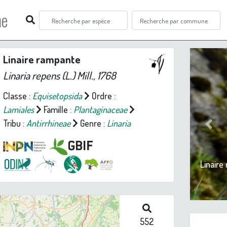
ne
Linaire rampante
Linaria repens
(L.) Mill., 1768
Classe :
Equisetopsida
Ordre :
Lamiales
Famille :
Plantaginaceae
Tribu :
Antirrhineae
Genre :
Linaria
Prev
Linaire
552