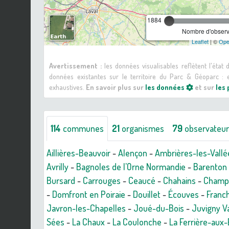
1884
Nombre d'observa
Leaflet
| ©
Ope
Avertissement :
les données visualisables reflètent l'état
données existantes sur le territoire du Parc & Géoparc 
exhaustives.
En savoir plus sur
les données
et sur
les
114
communes
21
organismes
79
observateu
Aillières-Beauvoir
-
Alençon
-
Ambrières-les-Vallé
Avrilly
-
Bagnoles de l'Orne Normandie
-
Barenton
Bursard
-
Carrouges
-
Ceaucé
-
Chahains
-
Champ
-
Domfront en Poiraie
-
Douillet
-
Écouves
-
Franch
Javron-les-Chapelles
-
Joué-du-Bois
-
Juvigny Va
Sées
-
La Chaux
-
La Coulonche
-
La Ferrière-aux