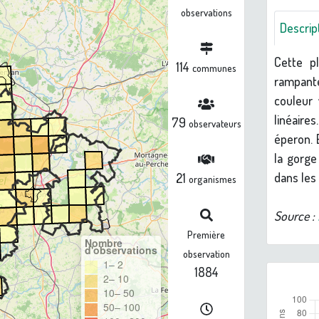
observations
Descrip
Cette p
114
communes
rampante
couleur 
linéaire
79
observateurs
éperon. 
la gorge
dans les
21
organismes
Source :
Première
Nombre
d'observations
observation
1– 2
1884
2– 10
10– 50
50– 100