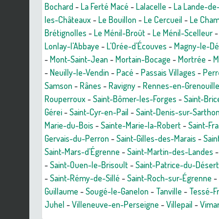
Bochard
-
La Ferté Macé
-
Lalacelle
-
La Lande-de
les-Châteaux
-
Le Bouillon
-
Le Cercueil
-
Le Cham
Brétignolles
-
Le Ménil-Broût
-
Le Ménil-Scelleur
Lonlay-l'Abbaye
-
L'Orée-d'Écouves
-
Magny-le-Dé
-
Mont-Saint-Jean
-
Mortain-Bocage
-
Mortrée
-
M
-
Neuilly-le-Vendin
-
Pacé
-
Passais Villages
-
Perr
Samson
-
Rânes
-
Ravigny
-
Rennes-en-Grenouill
Rouperroux
-
Saint-Bômer-les-Forges
-
Saint-Bric
Gérei
-
Saint-Cyr-en-Pail
-
Saint-Denis-sur-Sartho
Marie-du-Bois
-
Sainte-Marie-la-Robert
-
Saint-Fr
Gervais-du-Perron
-
Saint-Gilles-des-Marais
-
Sain
Saint-Mars-d'Égrenne
-
Saint-Martin-des-Landes
-
Saint-Ouen-le-Brisoult
-
Saint-Patrice-du-Désert
-
Saint-Rémy-de-Sillé
-
Saint-Roch-sur-Égrenne
-
Guillaume
-
Sougé-le-Ganelon
-
Tanville
-
Tessé-F
Juhel
-
Villeneuve-en-Perseigne
-
Villepail
-
Vimar