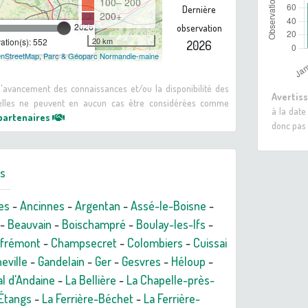
100– 200
Dernière
200+
2026
observation
20 km
tion(s): 552
2026
nStreetMap
,
Parc & Géoparc Normandie-maine
 d'avancement des connaissances et/ou la disponibilité des
Avertis
: elles ne peuvent en aucun cas être considérées comme
à la date
 partenaires
donc pas 
rs
es
-
Ancinnes
-
Argentan
-
Assé-le-Boisne
-
-
Beauvain
-
Boischampré
-
Boulay-les-Ifs
-
frémont
-
Champsecret
-
Colombiers
-
Cuissai
eville
-
Gandelain
-
Ger
-
Gesvres
-
Héloup
-
l d'Andaine
-
La Bellière
-
La Chapelle-près-
-Étangs
-
La Ferrière-Béchet
-
La Ferrière-