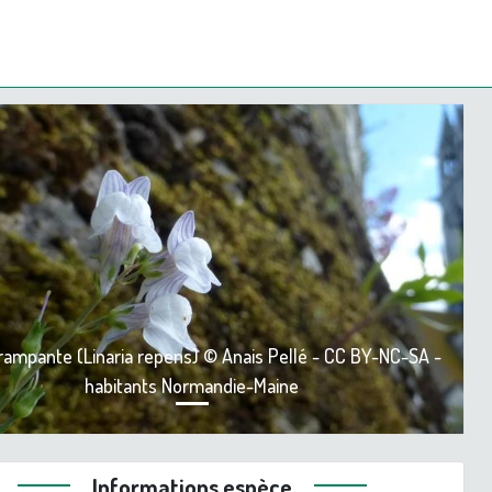
ious
Next
 rampante (Linaria repens) © Anais Pellé - CC BY-NC-SA -
habitants Normandie-Maine
Informations espèce