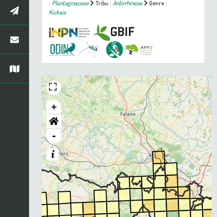
:
Plantaginaceae
Tribu :
Antirrhineae
Genre :
Kickxia
+
-