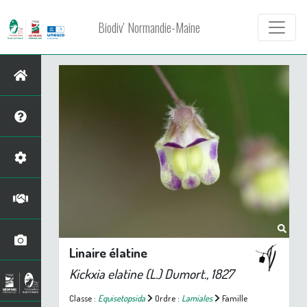
Biodiv' Normandie-Maine
Linaire élatine
Kickxia elatine
(L.) Dumort., 1827
Classe :
Equisetopsida
Ordre :
Lamiales
Famille