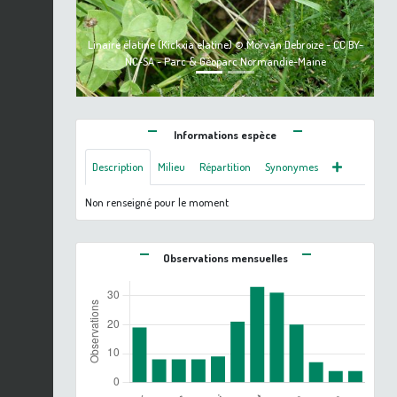
Linaire élatine (Kickxia elatine) © Morvan Debroize - CC BY-
NC-SA - Parc & Géoparc Normandie-Maine
Informations espèce
Description
Milieu
Répartition
Synonymes
Non renseigné pour le moment
Observations mensuelles