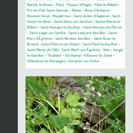
Neuilly-le-Bisson
-
Pacé
-
Passais Villages
-
Pezé-le-Robert
-
Pré-en-Pail-Saint-Samson
-
Rânes
-
Rives d'Andaine
-
Rouessé-Vassé
-
Rouperroux
-
Saint-Aubin-d'Appenai
-
Saint-
Céneri-le-Gérei
-
Saint-Denis-sur-Sarthon
-
Sainte-Marie-la-
Robert
-
Saint-Georges-le-Gaultier
-
Saint-Gervais-du-Perron
-
Saint-Léger-sur-Sarthe
-
Saint-Léonard-des-Bois
-
Saint-
Mars-d'Égrenne
-
Saint-Nicolas-des-Bois
-
Saint-Ouen-le-
Brisoult
-
Saint-Patrice-du-Désert
-
Saint-Paul-le-Gaultier
-
Saint-Rémy-de-Sillé
-
Saint-Roch-sur-Égrenne
-
Sées
-
Sougé-
le-Ganelon
-
Thubœuf
-
Torchamp
-
Villaines-la-Juhel
-
Villeneuve-en-Perseigne
-
Vimartin-sur-Orthe
Previous
Next