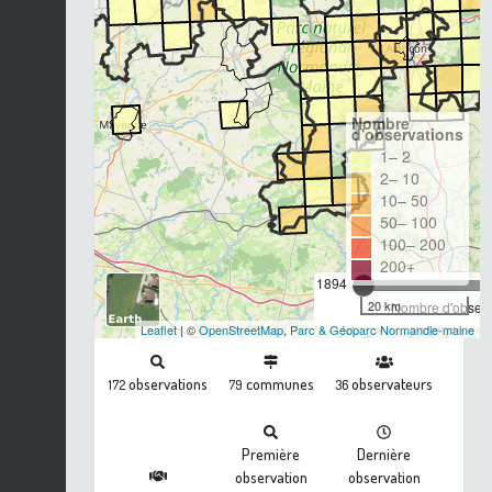
Nombre
d'observations
1– 2
2– 10
10– 50
50– 100
100– 200
200+
1894
20 km
Nombre d'observa
Leaflet
| ©
OpenStreetMap
,
Parc & Géoparc Normandie-maine
observations
communes
observateurs
172
79
36
Première
Dernière
observation
observation