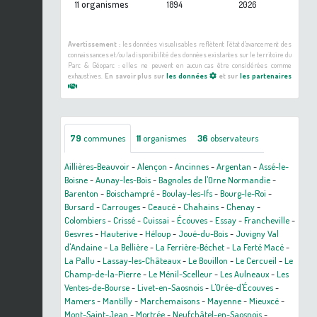
organismes
11
1894
2026
Avertissement :
les données visualisables reflètent l'état d'avancement des
connaissances et/ou la disponibilité des données existantes sur le territoire du
Parc & Géoparc : elles ne peuvent en aucun cas être considérées comme
exhaustives.
En savoir plus sur
les données
et sur
les partenaires
79
communes
11
organismes
36
observateurs
Aillières-Beauvoir
-
Alençon
-
Ancinnes
-
Argentan
-
Assé-le-
Boisne
-
Aunay-les-Bois
-
Bagnoles de l'Orne Normandie
-
Barenton
-
Boischampré
-
Boulay-les-Ifs
-
Bourg-le-Roi
-
Bursard
-
Carrouges
-
Ceaucé
-
Chahains
-
Chenay
-
Colombiers
-
Crissé
-
Cuissai
-
Écouves
-
Essay
-
Francheville
-
Gesvres
-
Hauterive
-
Héloup
-
Joué-du-Bois
-
Juvigny Val
d'Andaine
-
La Bellière
-
La Ferrière-Béchet
-
La Ferté Macé
-
La Pallu
-
Lassay-les-Châteaux
-
Le Bouillon
-
Le Cercueil
-
Le
Champ-de-la-Pierre
-
Le Ménil-Scelleur
-
Les Aulneaux
-
Les
Ventes-de-Bourse
-
Livet-en-Saosnois
-
L'Orée-d'Écouves
-
Mamers
-
Mantilly
-
Marchemaisons
-
Mayenne
-
Mieuxcé
-
Mont-Saint-Jean
-
Mortrée
-
Neufchâtel-en-Saosnois
-