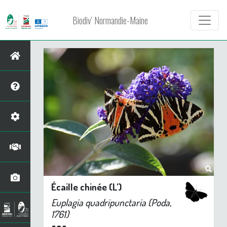
Biodiv' Normandie-Maine
Écaille chinée (L')
Euplagia quadripunctaria
(Poda,
1761)