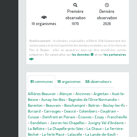
Première
Dernière
observation
observation
organismes
19
1970
2026
Avertissement :
les données visualisables reflètent l'état d'avancement des
connaissances et/ou la disponibilité des données existantes sur le territoire du
Parc & Géoparc : elles ne peuvent en aucun cas être considérées comme
exhaustives.
En savoir plus sur
les données
et sur
les partenaires
81
communes
19
organismes
55
observateurs
Aillières-Beauvoir
-
Alençon
-
Ancinnes
-
Argentan
-
Assé-le-
Boisne
-
Aunay-les-Bois
-
Bagnoles de l'Orne Normandie
-
Barenton
-
Beauvain
-
Boischampré
-
Boitron
-
Boulay-les-Ifs
-
Bursard
-
Carrouges
-
Ceaucé
-
Colombiers
-
Couptrain
-
Cuissai
-
Domfront en Poiraie
-
Écouves
-
Essay
-
Francheville
-
Gandelain
-
Javron-les-Chapelles
-
Juvigny Val d'Andaine
-
La Bellière
-
La Chapelle-près-Sées
-
La Chaux
-
La Ferrière-
Béchet
-
La Ferté Macé
-
Lalacelle
-
La Lande-de-Goult
-