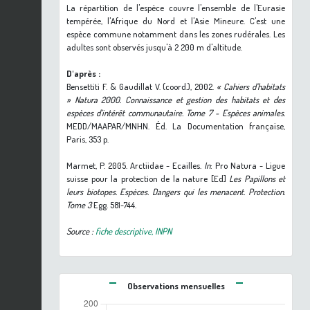
La répartition de l'espèce couvre l'ensemble de l'Eurasie
tempérée, l'Afrique du Nord et l'Asie Mineure. C'est une
espèce commune notamment dans les zones rudérales. Les
adultes sont observés jusqu'à 2 200 m d'altitude.
D'après :
Bensettiti F. & Gaudillat V. (coord.), 2002.
« Cahiers d’habitats
» Natura 2000. Connaissance et gestion des habitats et des
espèces d’intérêt communautaire. Tome 7 - Espèces animales.
MEDD/MAAPAR/MNHN. Éd. La Documentation française,
Paris, 353 p.
Marmet, P. 2005. Arctiidae - Ecailles.
In
: Pro Natura - Ligue
suisse pour la protection de la nature [Ed]
Les Papillons et
leurs biotopes. Espèces. Dangers qui les menacent. Protection.
Tome 3
Egg. 581-744.
Source :
fiche descriptive, INPN
Observations mensuelles