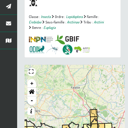
Classe :
Insecta
Ordre :
Lepidoptera
Famille :
Erebidae
Sous-Famille :
Arctiinae
Tribu :
Arctiini
Genre :
Euplagia
+
-