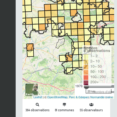
Nombre
d'observations
1– 2
2– 10
10– 50
50– 100
100– 200
200+
1970
20 km
Nombre d'observa
Leaflet
| ©
OpenStreetMap
,
Parc & Géoparc Normandie-maine
observations
communes
observateurs
364
81
55