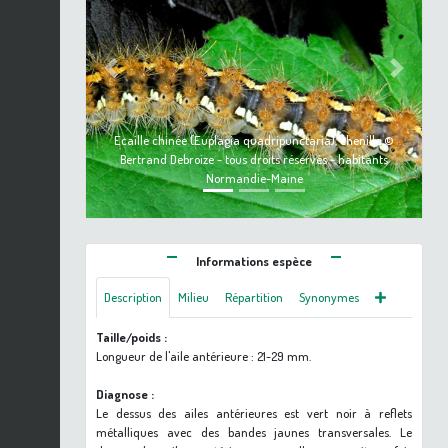
Previous
Next
Ecaille chinée (Euplagia quadripunctaria), chenille ©
Bertrand Debroize - tous droits réservés - habitants
Normandie-Maine
Informations espèce
Description
Milieu
Répartition
Synonymes
Taille/poids :
Longueur de l'aile antérieure : 21-29 mm.
Diagnose :
Le dessus des ailes antérieures est vert noir à reflets
métalliques avec des bandes jaunes transversales. Le