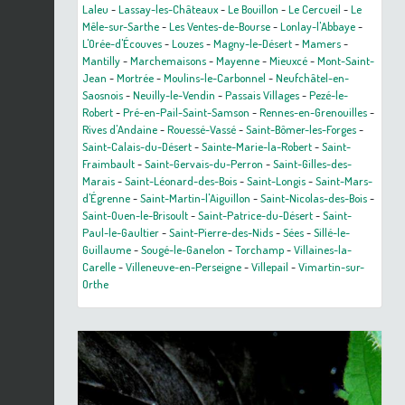
Laleu
-
Lassay-les-Châteaux
-
Le Bouillon
-
Le Cercueil
-
Le
Mêle-sur-Sarthe
-
Les Ventes-de-Bourse
-
Lonlay-l'Abbaye
-
L'Orée-d'Écouves
-
Louzes
-
Magny-le-Désert
-
Mamers
-
Mantilly
-
Marchemaisons
-
Mayenne
-
Mieuxcé
-
Mont-Saint-
Jean
-
Mortrée
-
Moulins-le-Carbonnel
-
Neufchâtel-en-
Saosnois
-
Neuilly-le-Vendin
-
Passais Villages
-
Pezé-le-
Robert
-
Pré-en-Pail-Saint-Samson
-
Rennes-en-Grenouilles
-
Rives d'Andaine
-
Rouessé-Vassé
-
Saint-Bômer-les-Forges
-
Saint-Calais-du-Désert
-
Sainte-Marie-la-Robert
-
Saint-
Fraimbault
-
Saint-Gervais-du-Perron
-
Saint-Gilles-des-
Marais
-
Saint-Léonard-des-Bois
-
Saint-Longis
-
Saint-Mars-
d'Égrenne
-
Saint-Martin-l'Aiguillon
-
Saint-Nicolas-des-Bois
-
Saint-Ouen-le-Brisoult
-
Saint-Patrice-du-Désert
-
Saint-
Paul-le-Gaultier
-
Saint-Pierre-des-Nids
-
Sées
-
Sillé-le-
Guillaume
-
Sougé-le-Ganelon
-
Torchamp
-
Villaines-la-
Carelle
-
Villeneuve-en-Perseigne
-
Villepail
-
Vimartin-sur-
Orthe