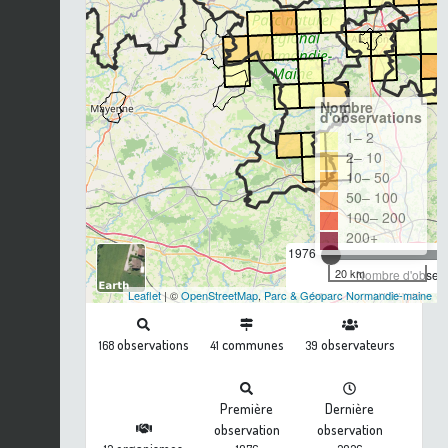
Nombre
d'observations
1– 2
2– 10
10– 50
50– 100
100– 200
200+
1976
20 km
Nombre d'observa
Leaflet
| ©
OpenStreetMap
,
Parc & Géoparc Normandie-maine
observations
communes
observateurs
168
41
39
Première
Dernière
observation
observation