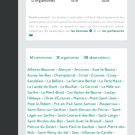
organismes
12
1976
2026
Avertissement :
les données visualisables reflètent l'état d'avancement des
connaissances et/ou la disponibilité des données existantes sur le territoire du
Parc & Géoparc : elles ne peuvent en aucun cas être considérées comme
exhaustives.
En savoir plus sur
les données
et sur
les partenaires
41
communes
12
organismes
39
observateurs
Aillières-Beauvoir
-
Alençon
-
Ancinnes
-
Assé-le-Boisne
-
Aunay-les-Bois
-
Champsecret
-
Crissé
-
Écouves
-
Essay
-
Gandelain
-
La Bellière
-
La Ferrière-Béchet
-
La Ferté Macé
-
La Lande-de-Goult
-
Le Bouillon
-
Le Cercueil
-
Le Mêle-sur-
Sarthe
-
Le Ménil-Broût
-
Les Ventes-de-Bourse
-
Lonlay-
l'Abbaye
-
L'Orée-d'Écouves
-
Mamers
-
Mont-Saint-Jean
-
Pezé-le-Robert
-
Pré-en-Pail-Saint-Samson
-
Rouperroux
-
Saint-Denis-sur-Sarthon
-
Saint-Gervais-du-Perron
-
Saint-
Léger-sur-Sarthe
-
Saint-Léonard-des-Bois
-
Saint-Longis
-
Saint-Nicolas-des-Bois
-
Saint-Ouen-le-Brisoult
-
Saint-
Patrice-du-Désert
-
Saint-Paul-le-Gaultier
-
Saint-Pierre-des-
Nids
-
Saint-Rémy-du-Val
-
Sées
-
Villaines-la-Carelle
-