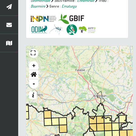
Geometridae
Sous-Famille :
Ennominae
Tribu :
Boarmiini
Genre :
Ematurga
+
-