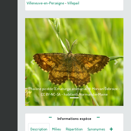
Villeneuve-en-Perseigne
-
Villepail
Previous
Next
Phalène picotée (Ematurga atomaria) © Morvan Debroize -
CC BY-NC-SA - habitants Normandie-Maine
Informations espèce
Description
Milieu
Répartition
Synonymes