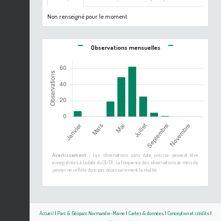
Non renseigné pour le moment
Observations mensuelles
Avertissement :
Les observations sans date précise peuvent être
enregistrées à la date du 01/01. La fréquence des observations au mois de
janvier ne reflète donc pas nécessairement la réalité.
Accueil
|
Parc & Géoparc Normandie-Maine
|
Cartes & données
|
Conception et crédits
|