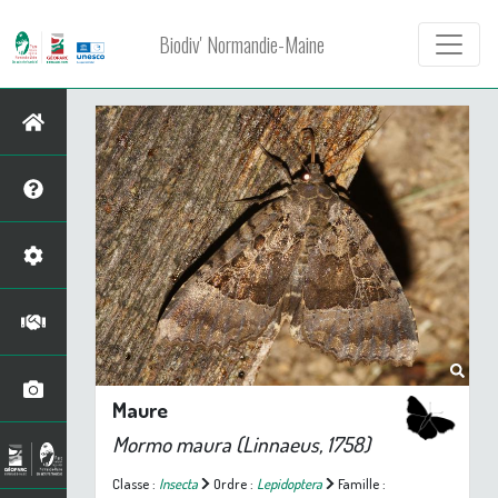
Biodiv' Normandie-Maine
Maure
Mormo maura
(Linnaeus, 1758)
Classe :
Insecta
Ordre :
Lepidoptera
Famille :