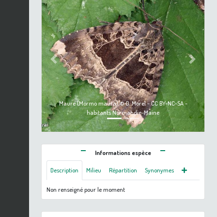
Previous
Next
Maure (Mormo maura) © D. Morel - CC BY-NC-SA -
habitants Normandie-Maine
Informations espèce
Description
Milieu
Répartition
Synonymes
Non renseigné pour le moment