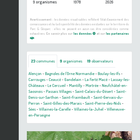
organismes
9
1978
2026
Avertissement :
les données visualisables reflètent l'état d'avancement des
connaissances et/ou la disponibilité des données existantes sur le territoire du
Parc & Géoparc : elles ne peuvent en aucun cas être considérées comme
exhaustives.
En savoir plus sur
les données
et sur
les partenaires
23
communes
9
organismes
19
observateurs
Alençon
-
Bagnoles de l'Orne Normandie
-
Boulay-les-Ifs
-
Carrouges
-
Ceaucé
-
Gandelain
-
La Ferté Macé
-
Lassay-les-
Châteaux
-
Le Cercueil
-
Mantilly
-
Mortrée
-
Neufchâtel-en-
Saosnois
-
Passais Villages
-
Saint-Calais-du-Désert
-
Saint-
Denis-sur-Sarthon
-
Saint-Fraimbault
-
Saint-Gervais-du-
Perron
-
Saint-Gilles-des-Marais
-
Saint-Pierre-des-Nids
-
Sées
-
Villaines-la-Carelle
-
Villaines-la-Juhel
-
Villeneuve-
en-Perseigne