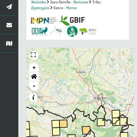
Noctuidae
Sous-Famille :
Noctuinae
Tribu :
Dypterygiini
Genre :
Mormo
+
-