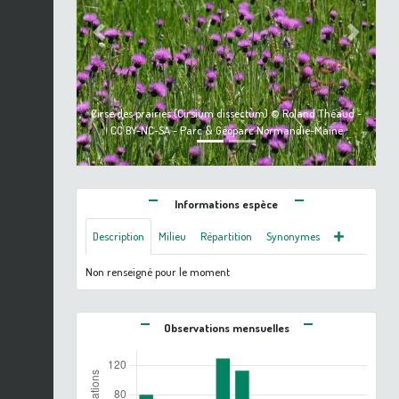
Previous
Next
Cirse des prairies (Cirsium dissectum) © Roland Théaud -
CC BY-NC-SA - Parc & Géoparc Normandie-Maine
Informations espèce
Description
Milieu
Répartition
Synonymes
Non renseigné pour le moment
Observations mensuelles