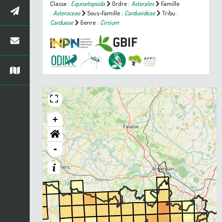
Classe :
Equisetopsida
Ordre :
Asterales
Famille
:
Asteraceae
Sous-Famille :
Carduoideae
Tribu :
Cardueae
Genre :
Cirsium
+
-