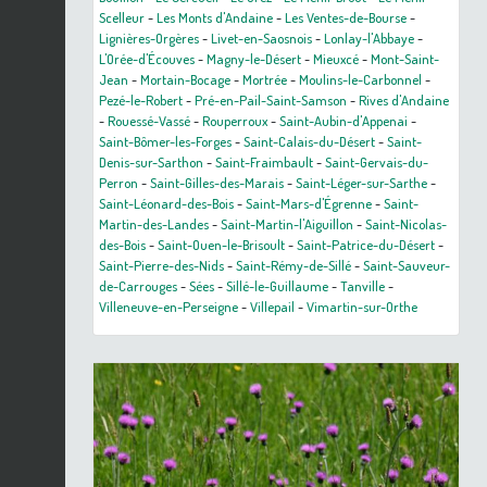
Scelleur
-
Les Monts d'Andaine
-
Les Ventes-de-Bourse
-
Lignières-Orgères
-
Livet-en-Saosnois
-
Lonlay-l'Abbaye
-
L'Orée-d'Écouves
-
Magny-le-Désert
-
Mieuxcé
-
Mont-Saint-
Jean
-
Mortain-Bocage
-
Mortrée
-
Moulins-le-Carbonnel
-
Pezé-le-Robert
-
Pré-en-Pail-Saint-Samson
-
Rives d'Andaine
-
Rouessé-Vassé
-
Rouperroux
-
Saint-Aubin-d'Appenai
-
Saint-Bômer-les-Forges
-
Saint-Calais-du-Désert
-
Saint-
Denis-sur-Sarthon
-
Saint-Fraimbault
-
Saint-Gervais-du-
Perron
-
Saint-Gilles-des-Marais
-
Saint-Léger-sur-Sarthe
-
Saint-Léonard-des-Bois
-
Saint-Mars-d'Égrenne
-
Saint-
Martin-des-Landes
-
Saint-Martin-l'Aiguillon
-
Saint-Nicolas-
des-Bois
-
Saint-Ouen-le-Brisoult
-
Saint-Patrice-du-Désert
-
Saint-Pierre-des-Nids
-
Saint-Rémy-de-Sillé
-
Saint-Sauveur-
de-Carrouges
-
Sées
-
Sillé-le-Guillaume
-
Tanville
-
Villeneuve-en-Perseigne
-
Villepail
-
Vimartin-sur-Orthe