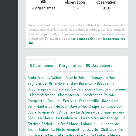
observation
observation
organismes
21
1892
2026
Avertissement :
les données visualisables reflètent l'état d'avancement des
connaissances et/ou la disponibilité des données existantes sur le territoire du
Parc & Géoparc : elles ne peuvent en aucun cas être considérées comme
exhaustives.
En savoir plus sur
les données
et sur
les partenaires
83
communes
21
organismes
80
observateurs
Ambrières-les-Vallées
-
Assé-le-Boisne
-
Aunay-les-Bois
-
Bagnoles de l'Orne Normandie
-
Barenton
-
Beauvain
-
Boischampré
-
Boulay-les-Ifs
-
Carrouges
-
Ceaucé
-
Chahains
-
Champfrémont
-
Champsecret
-
Domfront en Poiraie
-
Dompierre
-
Douillet
-
Écouves
-
Francheville
-
Gandelain
-
Ger
-
Hauterive
-
Héloup
-
Javron-les-Chapelles
-
Joué-du-
Bois
-
Juvigny Val d'Andaine
-
La Bellière
-
La Chapelle-près-
Sées
-
La Chaux
-
La Coulonche
-
La Ferrière-aux-Étangs
-
La
Ferrière-Béchet
-
La Ferté Macé
-
Lalacelle
-
La Lande-de-
Goult
-
Laleu
-
La Motte-Fouquet
-
Lassay-les-Châteaux
-
Le
Bouillon
-
Le Cercueil
-
Le Grez
-
Le Ménil-Broût
-
Le Ménil-