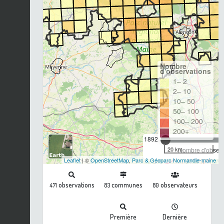
Nombre
d'observations
1– 2
2– 10
10– 50
50– 100
100– 200
200+
1892
20 km
Nombre d'observa
Leaflet
| ©
OpenStreetMap
,
Parc & Géoparc Normandie-maine
observations
communes
observateurs
471
83
80
Première
Dernière