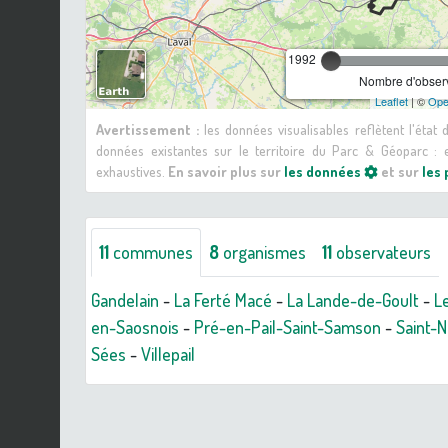
1992
Nombre d'observ
Leaflet
| ©
Ope
Avertissement :
les données visualisables reflètent l'état
données existantes sur le territoire du Parc & Géoparc 
exhaustives.
En savoir plus sur
les données
et sur
les
11
communes
8
organismes
11
observateurs
Gandelain
-
La Ferté Macé
-
La Lande-de-Goult
-
L
en-Saosnois
-
Pré-en-Pail-Saint-Samson
-
Saint-N
Sées
-
Villepail