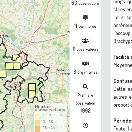
longs qu
63
observations
stries en
Le ♂ se 
antérie
11
communes
l’accoup
Brachypt
11
observateurs
Facilité 
Moyennem
8
organismes
Confusio
Cette e
Première
autres 
observation
proportio
Nombre
d'observations
1992
1– 2
Périodes
2– 10
10– 50
Toute l’