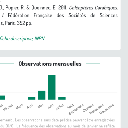
J., Pupier, R. & Queinnec, E. 2011.
Coléoptères Carabiques.
 1
. Fédération Française des Sociétés de Sciences
s, Paris. 352 pp.
fiche descriptive, INPN
Observations mensuelles
sement :
Les observations sans date précise peuvent être enregistrées
 du 01/01. La fréquence des observations au mois de janvier ne reflète