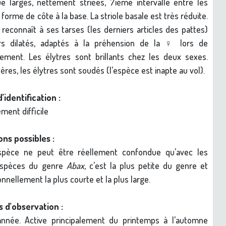
e larges, nettement striées, 7ième intervalle entre les
 forme de côte à la base. La striole basale est très réduite.
reconnaît à ses tarses (les derniers articles des pattes)
urs dilatés, adaptés à la préhension de la ♀ lors de
lement. Les élytres sont brillants chez les deux sexes.
ères, les élytres sont soudés (l’espèce est inapte au vol).
d’identification :
ent difficile
ns possibles :
spèce ne peut être réellement confondue qu’avec les
espèces du genre
Abax
, c’est la plus petite du genre et
nnellement la plus courte et la plus large.
 d’observation :
année. Active principalement du printemps à l’automne