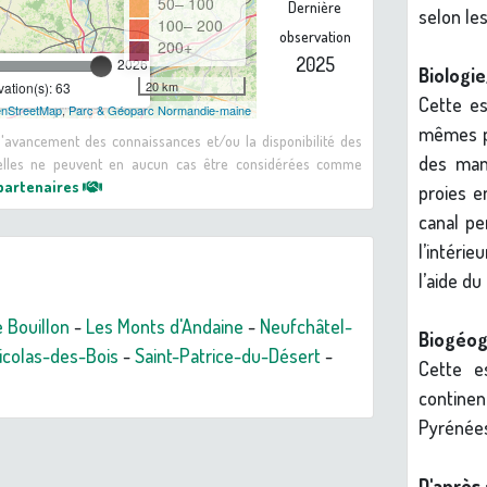
50– 100
Dernière
selon les
100– 200
observation
200+
2025
2026
Biologie
20 km
ation(s): 63
Cette es
nStreetMap
,
Parc & Géoparc Normandie-maine
mêmes pr
 d'avancement des connaissances et/ou la disponibilité des
des mand
: elles ne peuvent en aucun cas être considérées comme
 partenaires
proies e
canal pe
l’intérie
l’aide d
e Bouillon
-
Les Monts d'Andaine
-
Neufchâtel-
Biogéog
icolas-des-Bois
-
Saint-Patrice-du-Désert
-
Cette e
continen
Pyrénée
D'après 