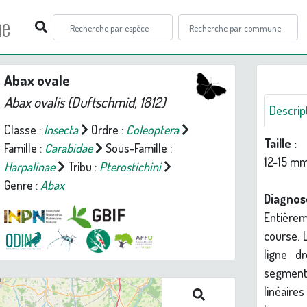
ne
Abax ovale
Abax ovalis
(Duftschmid, 1812)
Descrip
Classe :
Insecta
Ordre :
Coleoptera
Taille :
Famille :
Carabidae
Sous-Famille :
12-15 mm
Harpalinae
Tribu :
Pterostichini
Genre :
Abax
Diagnos
Entièrem
course. 
ligne d
segment
linéaire