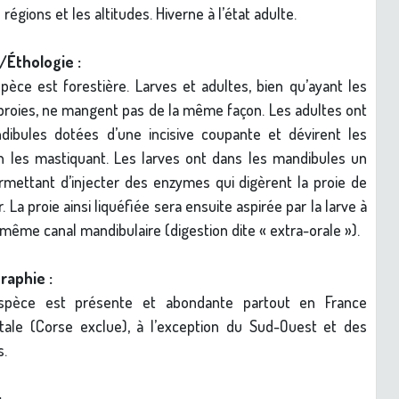
 régions et les altitudes. Hiverne à l’état adulte.
/Éthologie :
pèce est forestière. Larves et adultes, bien qu’ayant les
oies, ne mangent pas de la même façon. Les adultes ont
ibules dotées d’une incisive coupante et dévirent les
n les mastiquant. Les larves ont dans les mandibules un
rmettant d’injecter des enzymes qui digèrent la proie de
ur. La proie ainsi liquéfiée sera ensuite aspirée par la larve à
u même canal mandibulaire (digestion dite « extra-orale »).
raphie :
spèce est présente et abondante partout en France
tale (Corse exclue), à l’exception du Sud-Ouest et des
s.
: