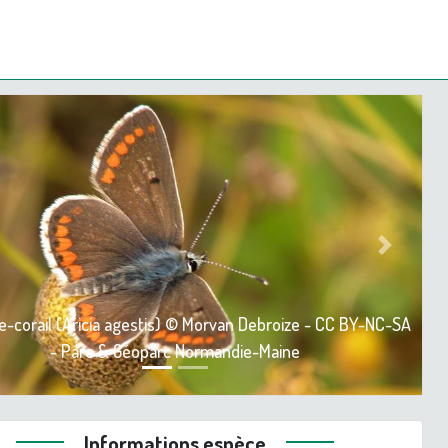
ious
Next
de-corail (Aricia agestis) © Morvan Debroize - CC BY-NC-SA
- Parc & Géoparc Normandie-Maine
Informations espèce