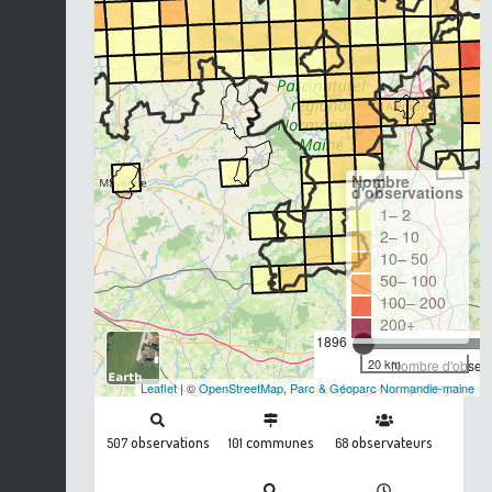
Nombre
d'observations
1– 2
2– 10
10– 50
50– 100
100– 200
200+
1896
20 km
Nombre d'observa
Leaflet
| ©
OpenStreetMap
,
Parc & Géoparc Normandie-maine
observations
communes
observateurs
507
101
68