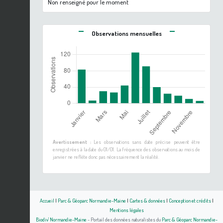
Non renseigné pour le moment
Observations mensuelles
Avertissement :
Les observations sans date précise peuvent être
enregistrées à la date du 01/01. La fréquence des observations au mois de
janvier ne reflète donc pas nécessairement la réalité.
Accueil
|
Parc & Géoparc Normandie-Maine
|
Cartes & données
|
Conception et crédits
|
Mentions légales
Biodiv' Normandie-Maine
- Portail des données naturalistes du
Parc & Géoparc Normandie-