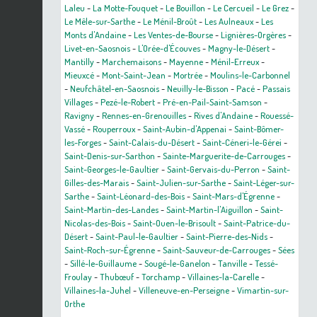
Laleu
-
La Motte-Fouquet
-
Le Bouillon
-
Le Cercueil
-
Le Grez
-
Le Mêle-sur-Sarthe
-
Le Ménil-Broût
-
Les Aulneaux
-
Les
Monts d'Andaine
-
Les Ventes-de-Bourse
-
Lignières-Orgères
-
Livet-en-Saosnois
-
L'Orée-d'Écouves
-
Magny-le-Désert
-
Mantilly
-
Marchemaisons
-
Mayenne
-
Ménil-Erreux
-
Mieuxcé
-
Mont-Saint-Jean
-
Mortrée
-
Moulins-le-Carbonnel
-
Neufchâtel-en-Saosnois
-
Neuilly-le-Bisson
-
Pacé
-
Passais
Villages
-
Pezé-le-Robert
-
Pré-en-Pail-Saint-Samson
-
Ravigny
-
Rennes-en-Grenouilles
-
Rives d'Andaine
-
Rouessé-
Vassé
-
Rouperroux
-
Saint-Aubin-d'Appenai
-
Saint-Bômer-
les-Forges
-
Saint-Calais-du-Désert
-
Saint-Céneri-le-Gérei
-
Saint-Denis-sur-Sarthon
-
Sainte-Marguerite-de-Carrouges
-
Saint-Georges-le-Gaultier
-
Saint-Gervais-du-Perron
-
Saint-
Gilles-des-Marais
-
Saint-Julien-sur-Sarthe
-
Saint-Léger-sur-
Sarthe
-
Saint-Léonard-des-Bois
-
Saint-Mars-d'Égrenne
-
Saint-Martin-des-Landes
-
Saint-Martin-l'Aiguillon
-
Saint-
Nicolas-des-Bois
-
Saint-Ouen-le-Brisoult
-
Saint-Patrice-du-
Désert
-
Saint-Paul-le-Gaultier
-
Saint-Pierre-des-Nids
-
Saint-Roch-sur-Égrenne
-
Saint-Sauveur-de-Carrouges
-
Sées
-
Sillé-le-Guillaume
-
Sougé-le-Ganelon
-
Tanville
-
Tessé-
Froulay
-
Thubœuf
-
Torchamp
-
Villaines-la-Carelle
-
Villaines-la-Juhel
-
Villeneuve-en-Perseigne
-
Vimartin-sur-
Orthe