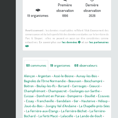
Première
Dernière
observation
observation
organismes
19
1896
2026
Avertissement :
les données visualisables reflètent l'état d'avancement des
connaissances et/ou la disponibilité des données existantes sur le territoire du
Parc & Géoparc : elles ne peuvent en aucun cas être considérées comme
exhaustives.
En savoir plus sur
les données
et sur
les partenaires
101
communes
19
organismes
68
observateurs
Alençon
-
Argentan
-
Assé-le-Boisne
-
Aunay-les-Bois
-
Bagnoles de l'Orne Normandie
-
Beauvain
-
Boischampré
-
Boitron
-
Boulay-les-Ifs
-
Bursard
-
Carrouges
-
Ceaucé
-
Champfrémont
-
Champsecret
-
Coulonges-sur-Sarthe
-
Cuissai
-
Domfront en Poiraie
-
Dompierre
-
Douillet
-
Écouves
-
Essay
-
Francheville
-
Gandelain
-
Ger
-
Hauterive
-
Héloup
-
Joué-du-Bois
-
Juvigny Val d'Andaine
-
La Chapelle-près-Sées
-
La Ferrière-aux-Étangs
-
La Ferrière-Béchet
-
La Ferrière-
Bochard
-
La Ferté Macé
-
Lalacelle
-
La Lande-de-Goult
-