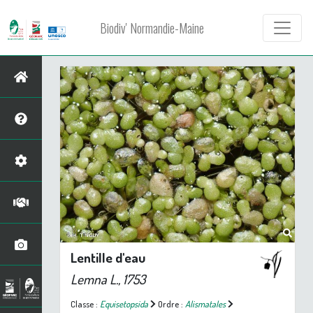
Biodiv' Normandie-Maine
Lentille d'eau
Lemna
L., 1753
Classe :
Equisetopsida
Ordre :
Alismatales