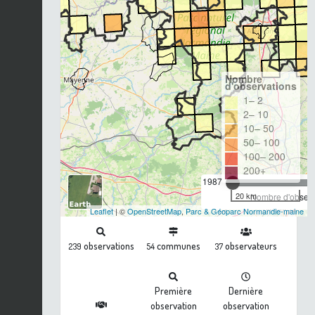
Nombre
d'observations
1– 2
2– 10
10– 50
50– 100
100– 200
200+
1987
20 km
Nombre d'observa
Leaflet
| ©
OpenStreetMap
,
Parc & Géoparc Normandie-maine
observations
communes
observateurs
239
54
37
Première
Dernière
observation
observation