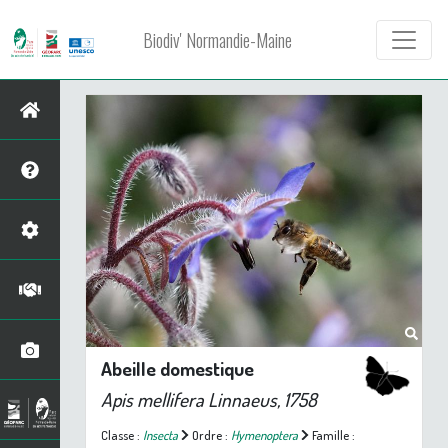
Biodiv' Normandie-Maine
Abeille domestique
Apis mellifera
Linnaeus, 1758
Classe :
Insecta
Ordre :
Hymenoptera
Famille :