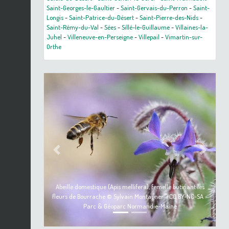
Saint-Georges-le-Gaultier
-
Saint-Gervais-du-Perron
-
Saint-
Longis
-
Saint-Patrice-du-Désert
-
Saint-Pierre-des-Nids
-
Saint-Rémy-du-Val
-
Sées
-
Sillé-le-Guillaume
-
Villaines-la-
Juhel
-
Villeneuve-en-Perseigne
-
Villepail
-
Vimartin-sur-
Orthe
Previous
Next
Abeille domestique (Apis mellifera), femelle butinant les
fleurs de Bourrache © Sylvain Montagner - CC BY-NC-SA -
Parc & Géoparc Normandie-Maine