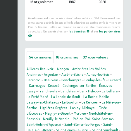
organismes
16
1987
2026
Avertissement :
les données visualisables reflètent l'état d'avancement des
connaissances et/ou la disponibilité des données existantes sur le territoire du
Parc & Géoparc : elles ne peuvent en aucun cas être considérées comme
exhaustives.
En savoir plus sur
les données
et sur
les partenaires
54
communes
16
organismes
37
observateurs
Aillières-Beauvoir
-
Alençon
-
Ambrières-les-Vallées
-
Ancinnes
-
Argentan
-
Assé-le-Boisne
-
Aunay-les-Bois
-
Barenton
-
Beauvain
-
Boischampré
-
Boulay-les-Ifs
-
Bursard
-
Carrouges
-
Ceaucé
-
Coulonges-sur-Sarthe
-
Écouves
-
Essay
-
Francheville
-
Gandelain
-
Ger
-
Héloup
-
La Bellière
-
La Ferté Macé
-
La Lande-de-Goult
-
La Roche-Mabile
-
Lassay-les-Châteaux
-
Le Bouillon
-
Le Cercueil
-
Le Mêle-sur-
Sarthe
-
Lignières-Orgères
-
Lonlay-l'Abbaye
-
L'Orée-
d'Écouves
-
Magny-le-Désert
-
Mortrée
-
Neufchâtel-en-
Saosnois
-
Neuilly-le-Vendin
-
Pré-en-Pail-Saint-Samson
-
Saint-Aubin-d'Appenai
-
Saint-Bômer-les-Forges
-
Saint-
Calais-du-Désert
-
Saint-Céneri-le-Gérei
-
Saint-Fraimbault
-