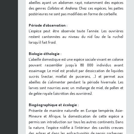
abeilles ayant un abdomen rayé, notamment des espèces
des genres
Colletes
et
Andrena
. Chez ces espèces, les pattes
postérieures ne sont pas modifiées en forme de corbeille.
Période d’observation :
L'espèce peut être observée toute l'année. Les ouvrières
restent cantonnées au niveau du nid (ou de la ruche)
lorsqu'il fait froid.
Biologie-éthologie :
L'abeille domestique est une espèce sociale vivant en colonie
pouvant rassembler jusqu'à 80 000 individus avant
essaimage. Le miel est produit par dessiccation de liquides
sucrés (nectar, miellat de pucerons, ...) et permet aux
abeilles de s'alimenter pendant la période hivernale. Les
larves sont nourries avec un mélange de miel, de pollen et
de gelée royale (sécrétion des ouvrières).
Biogéographique et écologie :
Présente de manière naturelle en Europe tempérée, Asie-
Mineure et Afrique, la domestication de cette espèce a
permis son introduction sur tous les autres continents. Dans
la nature, l'espèce nidifie à l'intérieur des cavités creuses
des arbres et dans les anfractuosités de parois rocheuses.