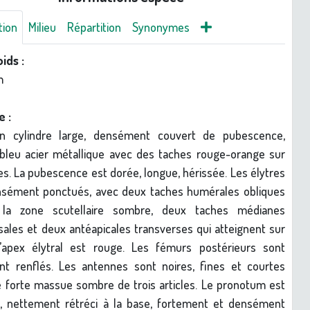
tion
Milieu
Répartition
Synonymes
oids :
m
e :
n cylindre large, densément couvert de pubescence,
 bleu acier métallique avec des taches rouge-orange sur
res. La pubescence est dorée, longue, hérissée. Les élytres
nsément ponctués, avec deux taches humérales obliques
t la zone scutellaire sombre, deux taches médianes
sales et deux antéapicales transverses qui atteignent sur
L’apex élytral est rouge. Les fémurs postérieurs sont
t renflés. Les antennes sont noires, fines et courtes
 forte massue sombre de trois articles. Le pronotum est
, nettement rétréci à la base, fortement et densément