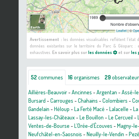
1989
Nombre d'observa
Leaflet
| ©
Ope
Avertissement :
les données visualisables reflètent l'état
données existantes sur le territoire du Parc & Géoparc 
exhaustives.
En savoir plus sur
les données
et sur
les
52
communes
16
organismes
29
observateu
Aillières-Beauvoir
-
Ancinnes
-
Argentan
-
Assé-le
Bursard
-
Carrouges
-
Chahains
-
Colombiers
-
Co
Gandelain
-
Héloup
-
La Ferté Macé
-
Lalacelle
-
La
Lassay-les-Châteaux
-
Le Bouillon
-
Le Cercueil
-
Ventes-de-Bourse
-
L'Orée-d'Écouves
-
Magny-le
Neufchâtel-en-Saosnois
-
Neuilly-le-Vendin
-
Pezé