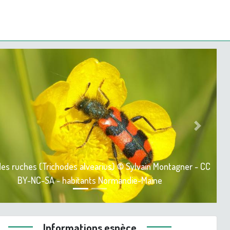
ious
Next
des ruches (Trichodes alvearius) © Sylvain Montagner - CC
BY-NC-SA - habitants Normandie-Maine
Informations espèce