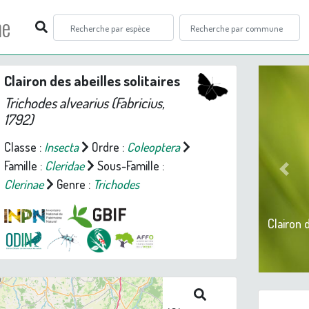
ne
Clairon des abeilles solitaires
Trichodes alvearius
(Fabricius,
1792)
Classe :
Insecta
Ordre :
Coleoptera
Famille :
Cleridae
Sous-Famille :
Prev
Clerinae
Genre :
Trichodes
Clairon 