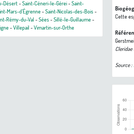
du-Désert
-
Saint-Céneri-le-Gérei
-
Saint-
Biogéog
int-Mars-d'Égrenne
-
Saint-Nicolas-des-Bois
-
Cette es
int-Rémy-du-Val
-
Sées
-
Sillé-le-Guillaume
-
igne
-
Villepail
-
Vimartin-sur-Orthe
Référen
Gerstme
Cleridae
Source :