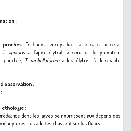
nation :
 proches :
Trichodes leucopsideus a le calus huméral
,
T. apiarius
a l’apex élytral sombre et le pronotum
t ponctué,
T. umbellatarum
a les élytres à dominante
d’observation :
t.
-ethologie :
rédatrice dont les larves se nourrissent aux dépens des
yménoptères. Les adultes chassent sur les fleurs.