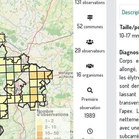
131
observations
Descrip
52
Taille/p
communes
10-17 m
29
observateurs
Diagnos
Corps e
allongé,
16
organismes
les élyt
sont de
laissan
Première
transver
observation
l’apex. 
Nombre
d'observations
1989
nettemen
1– 2
2– 10
avec une
10– 50
subcarré