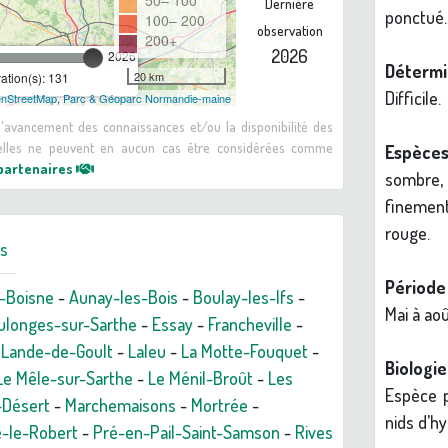
50– 100
Dernière
ponctué.
100– 200
observation
200+
2026
2026
Détermi
20 km
tion(s): 131
Difficile.
nStreetMap
,
Parc & Géoparc Normandie-maine
 d'avancement des connaissances et/ou la disponibilité des
: elles ne peuvent en aucun cas être considérées comme
Espèces
 partenaires
sombre
finemen
rouge.
rs
Période 
-Boisne
-
Aunay-les-Bois
-
Boulay-les-Ifs
-
Mai à aoû
ulonges-sur-Sarthe
-
Essay
-
Francheville
-
 Lande-de-Goult
-
Laleu
-
La Motte-Fouquet
-
Biologie
Le Mêle-sur-Sarthe
-
Le Ménil-Broût
-
Les
Espèce p
-Désert
-
Marchemaisons
-
Mortrée
-
nids d’h
-le-Robert
-
Pré-en-Pail-Saint-Samson
-
Rives