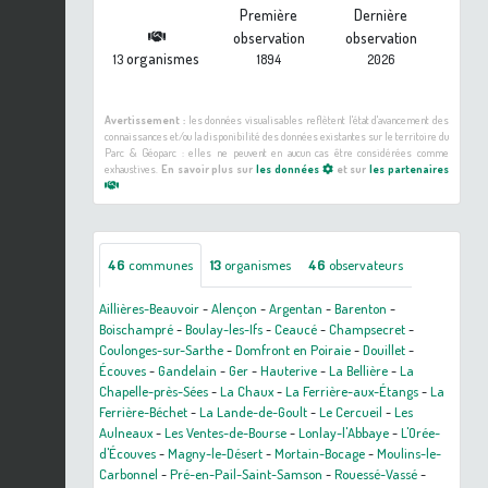
Première
Dernière
observation
observation
organismes
13
1894
2026
Avertissement :
les données visualisables reflètent l'état d'avancement des
connaissances et/ou la disponibilité des données existantes sur le territoire du
Parc & Géoparc : elles ne peuvent en aucun cas être considérées comme
exhaustives.
En savoir plus sur
les données
et sur
les partenaires
46
communes
13
organismes
46
observateurs
Aillières-Beauvoir
-
Alençon
-
Argentan
-
Barenton
-
Boischampré
-
Boulay-les-Ifs
-
Ceaucé
-
Champsecret
-
Coulonges-sur-Sarthe
-
Domfront en Poiraie
-
Douillet
-
Écouves
-
Gandelain
-
Ger
-
Hauterive
-
La Bellière
-
La
Chapelle-près-Sées
-
La Chaux
-
La Ferrière-aux-Étangs
-
La
Ferrière-Béchet
-
La Lande-de-Goult
-
Le Cercueil
-
Les
Aulneaux
-
Les Ventes-de-Bourse
-
Lonlay-l'Abbaye
-
L'Orée-
d'Écouves
-
Magny-le-Désert
-
Mortain-Bocage
-
Moulins-le-
Carbonnel
-
Pré-en-Pail-Saint-Samson
-
Rouessé-Vassé
-