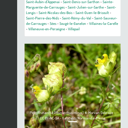
Saint-Aubin-d'Appenai
-
Saint-Denis-sur-Sarthon
-
Sainte-
Marguerite-de-Carrouges
-
Saint-Julien-sur-Sarthe
-
Saint-
Longis
-
Saint-Nicolas-des-Bois
-
Saint-Ouen-le-Brisoult
-
Saint-Pierre-des-Nids
-
Saint-Rémy-du-Val
-
Saint-Sauveur-
de-Carrouges
-
Sées
-
Sougé-le-Ganelon
-
Villaines-la-Carelle
-
Villeneuve-en-Perseigne
-
Villepail
Previous
Next
Petit Rhinanthe (Rhinanthus minor) © Morvan Debroize -
CC BY-NC-SA - habitants Normandie-Maine