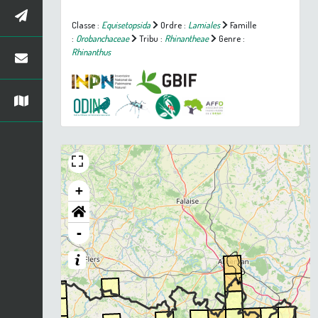
Classe :
Equisetopsida
Ordre :
Lamiales
Famille
:
Orobanchaceae
Tribu :
Rhinantheae
Genre :
Rhinanthus
+
-