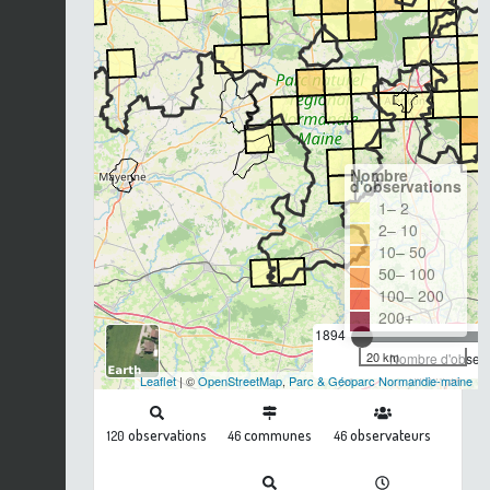
Nombre
d'observations
1– 2
2– 10
10– 50
50– 100
100– 200
200+
1894
20 km
Nombre d'observa
Leaflet
| ©
OpenStreetMap
,
Parc & Géoparc Normandie-maine
observations
communes
observateurs
120
46
46