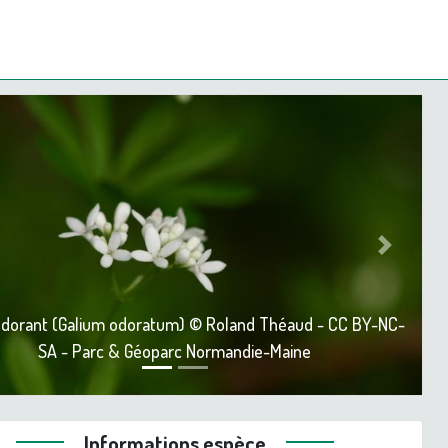
ious
Next
 odorant (Galium odoratum) © Roland Théaud - CC BY-NC-
SA - Parc & Géoparc Normandie-Maine
Informations espèce