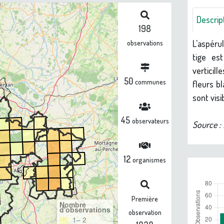
Descrip
198
L'aspéru
observations
tige est
verticil
50
communes
fleurs b
sont vis
45
observateurs
Source :
12
organismes
Première
Nombre
d'observations
observation
1– 2