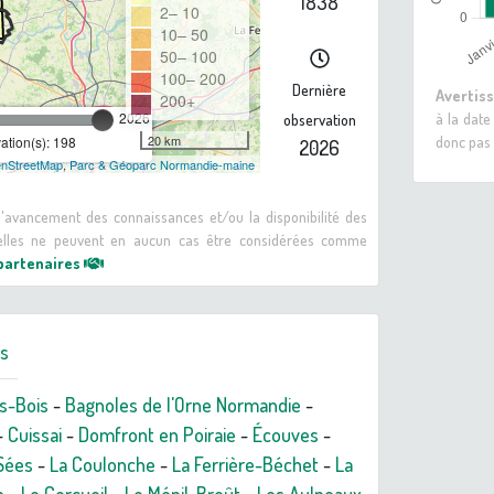
1838
2– 10
10– 50
50– 100
100– 200
Dernière
Avertis
200+
à la date
2026
observation
donc pas 
20 km
tion(s): 198
2026
nStreetMap
,
Parc & Géoparc Normandie-maine
 d'avancement des connaissances et/ou la disponibilité des
: elles ne peuvent en aucun cas être considérées comme
 partenaires
rs
s-Bois
-
Bagnoles de l'Orne Normandie
-
-
Cuissai
-
Domfront en Poiraie
-
Écouves
-
Sées
-
La Coulonche
-
La Ferrière-Béchet
-
La