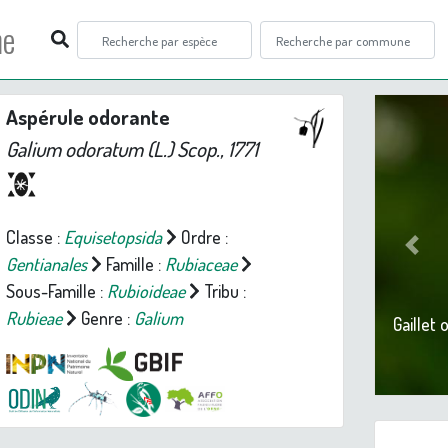
ne
Aspérule odorante
Galium odoratum
(L.) Scop., 1771
Classe :
Equisetopsida
Ordre :
Prev
Gentianales
Famille :
Rubiaceae
Sous-Famille :
Rubioideae
Tribu :
Rubieae
Genre :
Galium
Gaillet