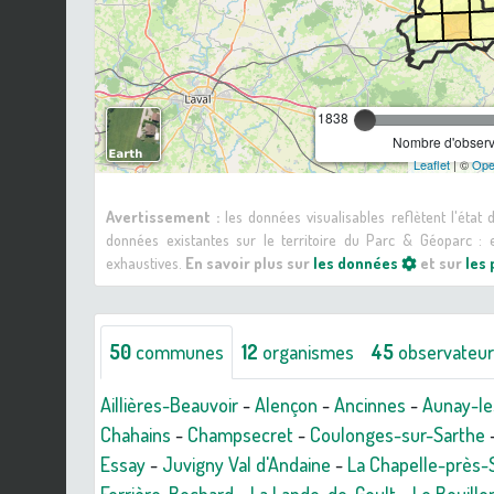
1838
Nombre d'observa
Leaflet
| ©
Ope
Avertissement :
les données visualisables reflètent l'état
données existantes sur le territoire du Parc & Géoparc 
exhaustives.
En savoir plus sur
les données
et sur
les
50
communes
12
organismes
45
observateu
Aillières-Beauvoir
-
Alençon
-
Ancinnes
-
Aunay-le
Chahains
-
Champsecret
-
Coulonges-sur-Sarthe
Essay
-
Juvigny Val d'Andaine
-
La Chapelle-près-