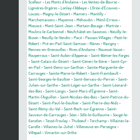
Scelleur
-
Les Monts d'Andaine
-
Les Ventes-de-Bourse
-
Lignières-Orgères
-
Lonlay-l'Abbaye
-
L'Orée-d'Écouves
-
Louzes
-
Magny-le-Désert
-
Mamers
-
Mantilly
-
Marchemaisons
-
Mayenne
-
Méhoudin
-
Ménil-Erreux
-
Mieuxcé
-
Mont-Saint-Jean
-
Mortain-Bocage
-
Mortrée
-
Moulins-le-Carbonnel
-
Neufchâtel-en-Saosnois
-
Neuilly-le-
Bisson
-
Neuilly-le-Vendin
-
Pacé
-
Passais Villages
-
Pezé-le-
Robert
-
Pré-en-Pail-Saint-Samson
-
Rânes
-
Ravigny
-
Rennes-en-Grenouilles
-
Rives d'Andaine
-
Rouessé-Vassé
-
Rouperroux
-
Saint-Aubin-d'Appenai
-
Saint-Bômer-les-Forges
-
Saint-Calais-du-Désert
-
Saint-Céneri-le-Gérei
-
Saint-Cyr-
en-Pail
-
Saint-Denis-sur-Sarthon
-
Sainte-Marguerite-de-
Carrouges
-
Sainte-Marie-la-Robert
-
Saint-Fraimbault
-
Saint-Georges-le-Gaultier
-
Saint-Gervais-du-Perron
-
Saint-
Julien-sur-Sarthe
-
Saint-Léger-sur-Sarthe
-
Saint-Léonard-
des-Bois
-
Saint-Longis
-
Saint-Mars-d'Égrenne
-
Saint-
Martin-l'Aiguillon
-
Saint-Nicolas-des-Bois
-
Saint-Patrice-du-
Désert
-
Saint-Paul-le-Gaultier
-
Saint-Pierre-des-Nids
-
Saint-Rémy-du-Val
-
Saint-Roch-sur-Égrenne
-
Saint-
Sauveur-de-Carrouges
-
Sées
-
Sillé-le-Guillaume
-
Sougé-le-
Ganelon
-
Tessé-Froulay
-
Thubœuf
-
Torchamp
-
Villaines-la-
Carelle
-
Villaines-la-Juhel
-
Villeneuve-en-Perseigne
-
Villepail
-
Vimartin-sur-Orthe