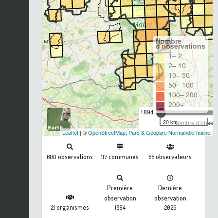
Nombre
d'observations
1– 2
2– 10
10– 50
50– 100
100– 200
200+
1894
20 km
Nombre d'observa
Leaflet
| ©
OpenStreetMap
,
Parc & Géoparc Normandie-maine
observations
communes
observateurs
600
117
65
Première
Dernière
observation
observation
organismes
21
1894
2026