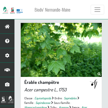
Biodiv' Normandie-Maine
Érable champêtre
Acer campestre
L., 1753
Classe :
Equisetopsida
Ordre :
Sapindales
Famille :
Sapindaceae
Sous-Famille :
Hippocastanoideae
Tribu :
Acereae
Genre :
Acer