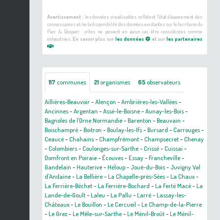
Avertissement :
les données visualisables reflètent l'état d'avancement des
connaissances et/ou la disponibilité des données existantes sur le territoire du
Parc & Géoparc : elles ne peuvent en aucun cas être considérées comme
exhaustives.
En savoir plus sur
les données
et sur
les partenaires
117
communes
21
organismes
65
observateurs
Aillières-Beauvoir
-
Alençon
-
Ambrières-les-Vallées
-
Ancinnes
-
Argentan
-
Assé-le-Boisne
-
Aunay-les-Bois
-
Bagnoles de l'Orne Normandie
-
Barenton
-
Beauvain
-
Boischampré
-
Boitron
-
Boulay-les-Ifs
-
Bursard
-
Carrouges
-
Ceaucé
-
Chahains
-
Champfrémont
-
Champsecret
-
Chenay
-
Colombiers
-
Coulonges-sur-Sarthe
-
Crissé
-
Cuissai
-
Domfront en Poiraie
-
Écouves
-
Essay
-
Francheville
-
Gandelain
-
Hauterive
-
Héloup
-
Joué-du-Bois
-
Juvigny Val
d'Andaine
-
La Bellière
-
La Chapelle-près-Sées
-
La Chaux
-
La Ferrière-Béchet
-
La Ferrière-Bochard
-
La Ferté Macé
-
La
Lande-de-Goult
-
Laleu
-
La Pallu
-
Larré
-
Lassay-les-
Châteaux
-
Le Bouillon
-
Le Cercueil
-
Le Champ-de-la-Pierre
-
Le Grez
-
Le Mêle-sur-Sarthe
-
Le Ménil-Broût
-
Le Ménil-