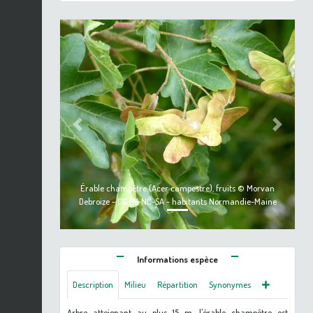
Previous
Next
Érable champêtre (Acer campestre), fruits © Morvan
Debroize - CC BY-NC-SA - habitants Normandie-Maine
Informations espèce
Description
Milieu
Répartition
Synonymes
Arbre atteignant au plus 15 m, l'érable champêtre est