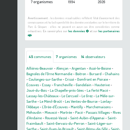
organismes
7
1994
2026
Avertissement :
les données visualisables reflètent l'état d'avancement des
connaissances et/ou la disponibilité des données existantes sur le territoire du
Parc & Géoparc : elles ne peuvent en aucun cas être considérées comme
exhaustives.
En savoir plus sur
les données
et sur
les partenaires
45
communes
7
organismes
14
observateurs
Aillières-Beauvoir
-
Alençon
-
Argentan
-
Assé-le-Boisne
-
Bagnoles de l'Orne Normandie
-
Boitron
-
Bursard
-
Chahains
-
Coulonges-sur-Sarthe
-
Crissé
-
Domfront en Poiraie
-
Écouves
-
Essay
-
Francheville
-
Gandelain
-
Hauterive
-
Joué-du-Bois
-
La Chapelle-près-Sées
-
La Ferté Macé
-
Lassay-les-Châteaux
-
Le Cercueil
-
Le Grez
-
Le Mêle-sur-
Sarthe
-
Le Ménil-Broût
-
Les Ventes-de-Bourse
-
Lonlay-
l'Abbaye
-
L'Orée-d'Écouves
-
Mantilly
-
Marchemaisons
-
Méhoudin
-
Mieuxcé
-
Mortrée
-
Pacé
-
Passais Villages
-
Rives
d'Andaine
-
Rouessé-Vassé
-
Saint-Aubin-d'Appenai
-
Saint-
Fraimbault
-
Saint-Gervais-du-Perron
-
Saint-Léger-sur-
Sarthe
-
Saint-Ouen-le-Brisoult
-
Saint-Rémy-de-Sillé
-
Saint-