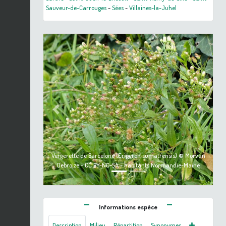
Sauveur-de-Carrouges
-
Sées
-
Villaines-la-Juhel
Previous
Next
Vergerette de Barcelone (Erigeron sumatrensis) © Morvan
Debroize - CC BY-NC-SA - habitants Normandie-Maine
Informations espèce
Description
Milieu
Répartition
Synonymes