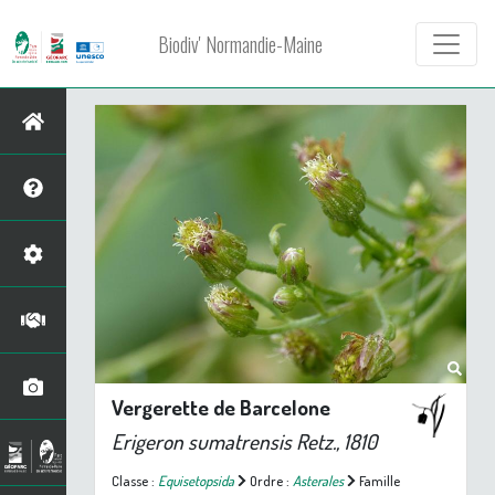
Biodiv' Normandie-Maine
Vergerette de Barcelone
Erigeron sumatrensis
Retz., 1810
Classe :
Equisetopsida
Ordre :
Asterales
Famille