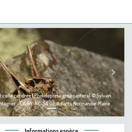
ious
Next
ticelle cendrée (Pholidoptera griseoaptera) © Sylvain
tagner - CC BY-NC-SA - habitants Normandie-Maine
Informations espèce