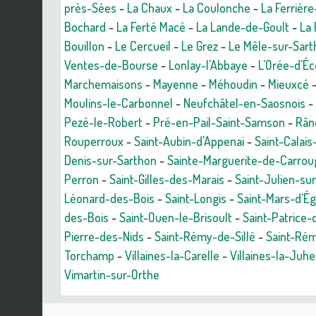
près-Sées
-
La Chaux
-
La Coulonche
-
La Ferrièr
Bochard
-
La Ferté Macé
-
La Lande-de-Goult
-
La
Bouillon
-
Le Cercueil
-
Le Grez
-
Le Mêle-sur-Sart
Ventes-de-Bourse
-
Lonlay-l'Abbaye
-
L'Orée-d'É
Marchemaisons
-
Mayenne
-
Méhoudin
-
Mieuxcé
Moulins-le-Carbonnel
-
Neufchâtel-en-Saosnois
-
Pezé-le-Robert
-
Pré-en-Pail-Saint-Samson
-
Rân
Rouperroux
-
Saint-Aubin-d'Appenai
-
Saint-Calai
Denis-sur-Sarthon
-
Sainte-Marguerite-de-Carrou
Perron
-
Saint-Gilles-des-Marais
-
Saint-Julien-su
Léonard-des-Bois
-
Saint-Longis
-
Saint-Mars-d'É
des-Bois
-
Saint-Ouen-le-Brisoult
-
Saint-Patrice
Pierre-des-Nids
-
Saint-Rémy-de-Sillé
-
Saint-Rém
Torchamp
-
Villaines-la-Carelle
-
Villaines-la-Juhe
Vimartin-sur-Orthe