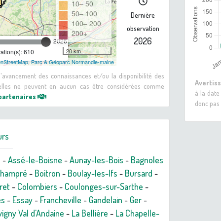
10– 50
50– 100
Dernière
100– 200
observation
200+
2026
2026
20 km
tion(s): 610
nStreetMap
,
Parc & Géoparc Normandie-maine
 d'avancement des connaissances et/ou la disponibilité des
Avertis
: elles ne peuvent en aucun cas être considérées comme
à la date
 partenaires
donc pas 
urs
n
-
Assé-le-Boisne
-
Aunay-les-Bois
-
Bagnoles
champré
-
Boitron
-
Boulay-les-Ifs
-
Bursard
-
ret
-
Colombiers
-
Coulonges-sur-Sarthe
-
es
-
Essay
-
Francheville
-
Gandelain
-
Ger
-
igny Val d'Andaine
-
La Bellière
-
La Chapelle-