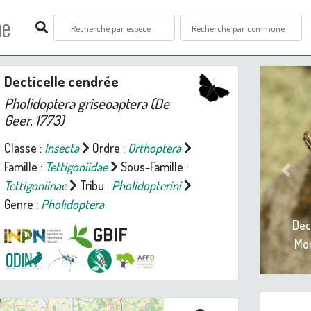
ne
Decticelle cendrée
Pholidoptera griseoaptera
(De
Geer, 1773)
Classe :
Insecta
Ordre :
Orthoptera
Famille :
Tettigoniidae
Sous-Famille :
Prev
Tettigoniinae
Tribu :
Pholidopterini
Genre :
Pholidoptera
Dec
Mon