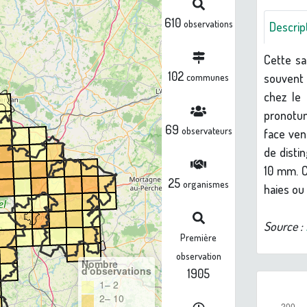
610
observations
Descrip
Cette sa
102
souvent 
communes
chez le
pronotum
69
observateurs
face ven
de disti
10 mm. C
25
organismes
haies ou 
Source :
Première
observation
Nombre
d'observations
1905
1– 2
2– 10