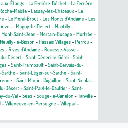
e-aux-Étangs
-
La Ferrière-Béchet
-
La Ferrière-
 Roche-Mabile
-
Lassay-les-Châteaux
-
Le
he
-
Le Ménil-Broût
-
Les Monts d'Andaine
-
Les
couves
-
Magny-le-Désert
-
Mantilly
-
-
Mont-Saint-Jean
-
Mortain-Bocage
-
Mortrée
-
Neuilly-le-Bisson
-
Passais Villages
-
Perrou
-
es
-
Rives d'Andaine
-
Rouessé-Vassé
-
s-du-Désert
-
Saint-Céneri-le-Gérei
-
Saint-
ges
-
Saint-Fraimbault
-
Saint-Gervais-du-
r-Sarthe
-
Saint-Léger-sur-Sarthe
-
Saint-
grenne
-
Saint-Martin-l'Aiguillon
-
Saint-Nicolas-
-du-Désert
-
Saint-Paul-le-Gaultier
-
Saint-
y-du-Val
-
Sées
-
Sougé-le-Ganelon
-
Tanville
-
l
-
Villeneuve-en-Perseigne
-
Villepail
-