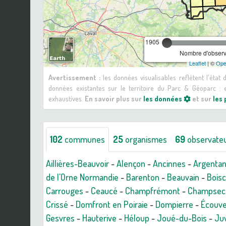
1905
Nombre d'observa
Leaflet
| ©
Ope
Avertissement :
les données visualisables reflètent l'état
données existantes sur le territoire du Parc & Géoparc 
exhaustives.
En savoir plus sur
les données
et sur
les
102
communes
25
organismes
69
observate
Aillières-Beauvoir
-
Alençon
-
Ancinnes
-
Argenta
de l'Orne Normandie
-
Barenton
-
Beauvain
-
Bois
Carrouges
-
Ceaucé
-
Champfrémont
-
Champsec
Crissé
-
Domfront en Poiraie
-
Dompierre
-
Écouv
Gesvres
-
Hauterive
-
Héloup
-
Joué-du-Bois
-
Juv