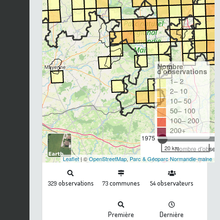
Nombre
d'observations
1– 2
2– 10
10– 50
50– 100
100– 200
200+
1975
20 km
Nombre d'observa
Leaflet
| ©
OpenStreetMap
,
Parc & Géoparc Normandie-maine
observations
communes
observateurs
329
73
54
Première
Dernière