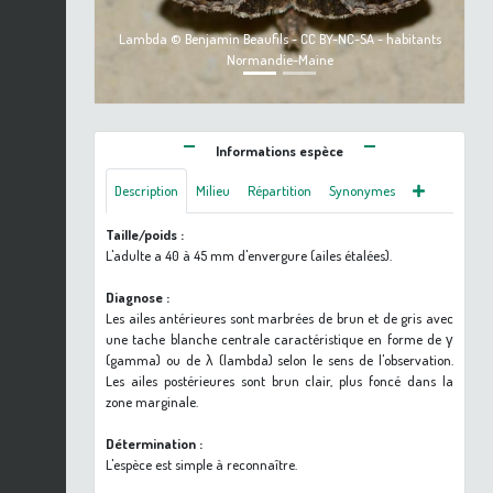
Lambda © Benjamin Beaufils - CC BY-NC-SA - habitants
Normandie-Maine
Informations espèce
Description
Milieu
Répartition
Synonymes
Taille/poids :
L'adulte a 40 à 45 mm d'envergure (ailes étalées).
Diagnose :
Les ailes antérieures sont marbrées de brun et de gris avec
une tache blanche centrale caractéristique en forme de γ
(gamma) ou de λ (lambda) selon le sens de l'observation.
Les ailes postérieures sont brun clair, plus foncé dans la
zone marginale.
Détermination :
L'espèce est simple à reconnaître.