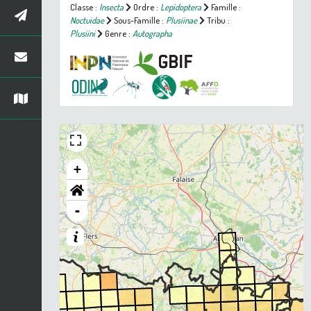
Classe :
Insecta
Ordre :
Lepidoptera
Famille :
Noctuidae
Sous-Famille :
Plusiinae
Tribu :
Plusiini
Genre :
Autographa
+
-