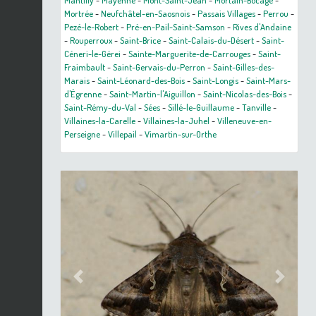
Mantilly
-
Mayenne
-
Mont-Saint-Jean
-
Mortain-Bocage
-
Mortrée
-
Neufchâtel-en-Saosnois
-
Passais Villages
-
Perrou
-
Pezé-le-Robert
-
Pré-en-Pail-Saint-Samson
-
Rives d'Andaine
-
Rouperroux
-
Saint-Brice
-
Saint-Calais-du-Désert
-
Saint-
Céneri-le-Gérei
-
Sainte-Marguerite-de-Carrouges
-
Saint-
Fraimbault
-
Saint-Gervais-du-Perron
-
Saint-Gilles-des-
Marais
-
Saint-Léonard-des-Bois
-
Saint-Longis
-
Saint-Mars-
d'Égrenne
-
Saint-Martin-l'Aiguillon
-
Saint-Nicolas-des-Bois
-
Saint-Rémy-du-Val
-
Sées
-
Sillé-le-Guillaume
-
Tanville
-
Villaines-la-Carelle
-
Villaines-la-Juhel
-
Villeneuve-en-
Perseigne
-
Villepail
-
Vimartin-sur-Orthe
Previous
Next