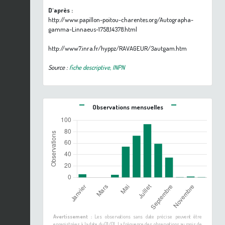
D'après :
http://www.papillon-poitou-charentes.org/Autographa-
gamma-Linnaeus-1758,14378.html
http://www7.inra.fr/hyppz/RAVAGEUR/3autgam.htm
Source :
fiche descriptive, INPN
Observations mensuelles
Avertissement :
Les observations sans date précise peuvent être
enregistrées à la date du 01/01. La fréquence des observations au mois de