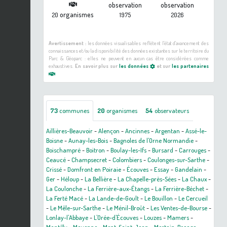
observation
observation
organismes
20
1975
2026
Avertissement :
les données visualisables reflètent l'état d'avancement des
connaissances et/ou la disponibilité des données existantes sur le territoire du
Parc & Géoparc : elles ne peuvent en aucun cas être considérées comme
exhaustives.
En savoir plus sur
les données
et sur
les partenaires
73
communes
20
organismes
54
observateurs
Aillières-Beauvoir
-
Alençon
-
Ancinnes
-
Argentan
-
Assé-le-
Boisne
-
Aunay-les-Bois
-
Bagnoles de l'Orne Normandie
-
Boischampré
-
Boitron
-
Boulay-les-Ifs
-
Bursard
-
Carrouges
-
Ceaucé
-
Champsecret
-
Colombiers
-
Coulonges-sur-Sarthe
-
Crissé
-
Domfront en Poiraie
-
Écouves
-
Essay
-
Gandelain
-
Ger
-
Héloup
-
La Bellière
-
La Chapelle-près-Sées
-
La Chaux
-
La Coulonche
-
La Ferrière-aux-Étangs
-
La Ferrière-Béchet
-
La Ferté Macé
-
La Lande-de-Goult
-
Le Bouillon
-
Le Cercueil
-
Le Mêle-sur-Sarthe
-
Le Ménil-Broût
-
Les Ventes-de-Bourse
-
Lonlay-l'Abbaye
-
L'Orée-d'Écouves
-
Louzes
-
Mamers
-